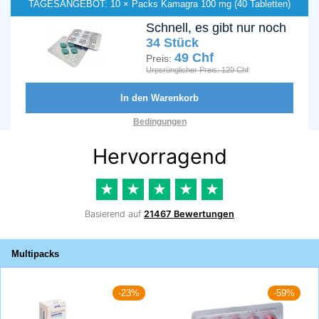
TAGESANGEBOT: 10 × Packs Kamagra 100 mg (40 Tabletten)
Schnell, es gibt nur noch
34 Stück
49 Chf
Preis:
Urpsrünglicher Preis: 120 Chf
In den Warenkorb
Bedingungen
Multipacks
-23%
-59%