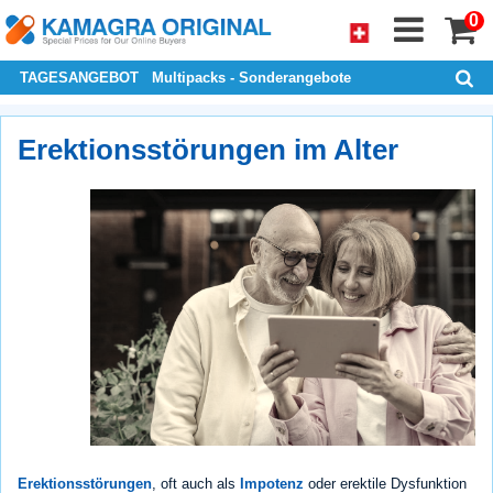
0
TAGESANGEBOT
Multipacks - Sonderangebote
Erektionsstörungen im Alter
Erektionsstörungen
, oft auch als
Impotenz
oder erektile Dysfunktion