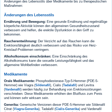
Änderungen des Lebensstils über Medikamente bis zu therapeutischen
Maßnahmen:
Änderungen des Lebensstils
Ernährung und Bewegung:
Eine gesunde Ernährung und regelmäßige
körperliche Aktivität können den allgemeinen Gesundheitszustand
verbessern und helfen, die erektile Dysfunktion in den Griff zu
bekommen.
Raucherentwöhnung:
Der Verzicht auf das Rauchen kann die
Erektionsfähigkeit deutlich verbessern und das Risiko von Herz-
Kreislauf-Problemen verringern.
Alkoholkonsum einschränken:
Eine Einschränkung des
Alkoholkonsums kann die sexuelle Leistungsfähigkeit und das
allgemeine Wohlbefinden verbessern.
Medikamente
Orale Medikamente:
Phosphodiesterase-Typ-5-Hemmer (PDE-5-
Hemmer) wie Viagra (
Sildenafil
), Cialis (
Tadalafil
) und Levitra
(
Vardenafil
) werden häufig zur Behandlung von Erektionsstörungen
verschrieben. Diese Medikamente erhöhen den Blutfluss zum Penis
und können sehr wirksam sein.
Generika:
Generische Versionen dieser PDE-5-Hemmer wie Sildenafil
Citrat (
Viagra-Generika
), Tadalafil (
Cialis-Generika
) und Vardenafil