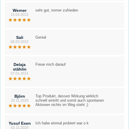
Werner
sehr gut, immer zufrieden
15.03.2022
Sali
Genial
06.03.2022
Delaja
Freue mich darauf
stählin
07.01.2021
Björn
Top Produkt, dessen Wirkung wirklich
schnell eintritt und somit auch spontanen
20.11.2020
Aktionen nichts im Weg steht ;)
Yusuf Esen
Ich habe einmal probiert war o k
02.11.2020