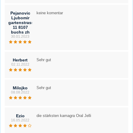
Pejanovic
keine komentar
Ljubomir
gartenstrasse
11 8107
buchs zh
30.01.2023
Herbert
Sehr gut
02.11.2022
Milojko
Sehr gut
08.08.2022
Ezio
die stärksten kamagra Oral Jelli
16.05.2022