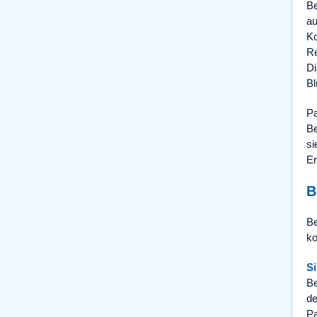
Be
au
Ko
Re
Di
Bl
Pa
Be
si
Er
B
Be
ko
Si
Be
de
Pa