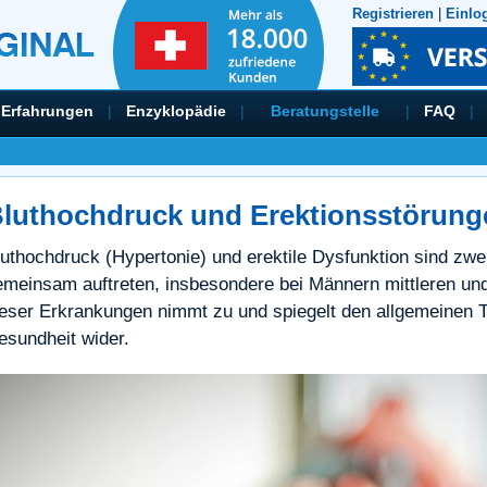
Registrieren
|
Einlo
Erfahrungen
|
Enzyklopädie
|
Beratungstelle
|
FAQ
|
luthochdruck und Erektionsstörung
luthochdruck (Hypertonie) und erektile Dysfunktion sind zwe
emeinsam auftreten, insbesondere bei Männern mittleren und
ieser Erkrankungen nimmt zu und spiegelt den allgemeinen Tr
esundheit wider.