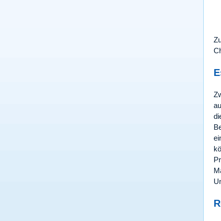
Zu
Ch
E
Zw
au
di
Be
ei
kö
Pr
Ma
Un
R