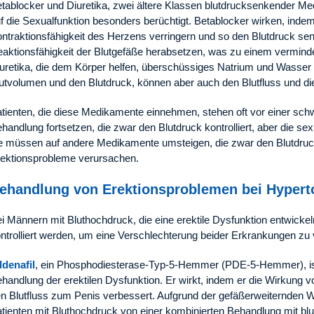
tablocker und Diuretika, zwei ältere Klassen blutdrucksenkender Me
f die Sexualfunktion besonders berüchtigt. Betablocker wirken, inde
ntraktionsfähigkeit des Herzens verringern und so den Blutdruck se
aktionsfähigkeit der Blutgefäße herabsetzen, was zu einem verminder
uretika, die dem Körper helfen, überschüssiges Natrium und Wasse
utvolumen und den Blutdruck, können aber auch den Blutfluss und d
tienten, die diese Medikamente einnehmen, stehen oft vor einer sch
handlung fortsetzen, die zwar den Blutdruck kontrolliert, aber die sex
e müssen auf andere Medikamente umsteigen, die zwar den Blutdruck 
ektionsprobleme verursachen.
ehandlung von Erektionsproblemen bei Hypert
i Männern mit Bluthochdruck, die eine erektile Dysfunktion entwickel
ntrolliert werden, um eine Verschlechterung beider Erkrankungen zu
ldenafil
, ein Phosphodiesterase-Typ-5-Hemmer (PDE-5-Hemmer), is
handlung der erektilen Dysfunktion. Er wirkt, indem er die Wirkung v
n Blutfluss zum Penis verbessert. Aufgrund der gefäßerweiternde
tienten mit Bluthochdruck von einer kombinierten Behandlung mit b