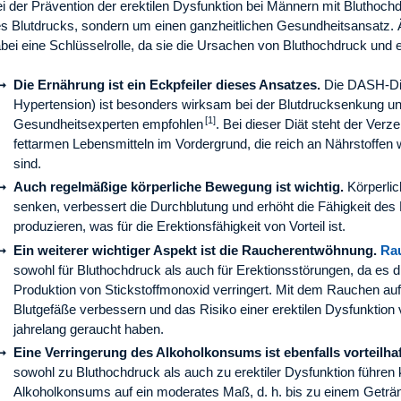
i der Prävention der erektilen Dysfunktion bei Männern mit Bluthochd
s Blutdrucks, sondern um einen ganzheitlichen Gesundheitsansatz.
bei eine Schlüsselrolle, da sie die Ursachen von Bluthochdruck und 
Die Ernährung ist ein Eckpfeiler dieses Ansatzes.
Die DASH-Diä
Hypertension) ist besonders wirksam bei der Blutdrucksenkung un
[1]
Gesundheitsexperten empfohlen
. Bei dieser Diät steht der Verz
fettarmen Lebensmitteln im Vordergrund, die reich an Nährstoffe
sind.
Auch regelmäßige körperliche Bewegung ist wichtig.
Körperlich
senken, verbessert die Durchblutung und erhöht die Fähigkeit des
produzieren, was für die Erektionsfähigkeit von Vorteil ist.
Ein weiterer wichtiger Aspekt ist die Raucherentwöhnung.
Rau
sowohl für Bluthochdruck als auch für Erektionsstörungen, da es d
Produktion von Stickstoffmonoxid verringert. Mit dem Rauchen au
Blutgefäße verbessern und das Risiko einer erektilen Dysfunktion v
jahrelang geraucht haben.
Eine Verringerung des Alkoholkonsums ist ebenfalls vorteilhaf
sowohl zu Bluthochdruck als auch zu erektiler Dysfunktion führe
Alkoholkonsums auf ein moderates Maß, d. h. bis zu einem Geträn