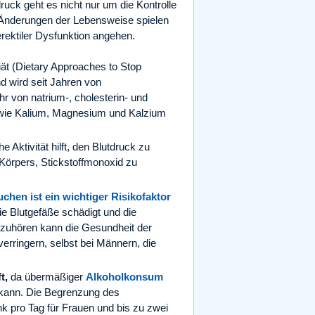
ruck geht es nicht nur um die Kontrolle
 Änderungen der Lebensweise spielen
erektiler Dysfunktion angehen.
t (Dietary Approaches to Stop
d wird seit Jahren von
ehr von natrium-, cholesterin- und
n wie Kalium, Magnesium und Kalzium
e Aktivität hilft, den Blutdruck zu
 Körpers, Stickstoffmonoxid zu
chen ist ein wichtiger Risikofaktor
ie Blutgefäße schädigt und die
fzuhören kann die Gesundheit der
erringern, selbst bei Männern, die
t,
da übermäßiger
Alkoholkonsum
n kann. Die Begrenzung des
k pro Tag für Frauen und bis zu zwei