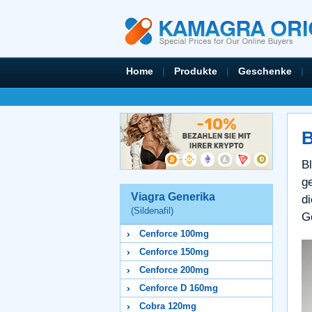
Home
|
Produkte
|
Geschenke
|
B
B
g
Viagra Generika
d
(Sildenafil)
G
Cenforce 100mg
Cenforce 150mg
Cenforce 200mg
Cenforce D 160mg
Cobra 120mg