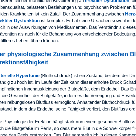
ößerer Teil der männlichen Bevölkerung an
erektiler Dysfunktion
, d
bensqualität, belasteten Beziehungen und psychischen Problemen fü
iden Krankheiten ist kein Zufall. Der Zusammenhang zwischen
Herz
ektiler Dysfunktion
ist komplex. Er hat seine Ursachen sowohl in d
ch in den Auswirkungen von Medikamenten. Das Verständnis dieses
ävention als auch für die Behandlung von entscheidender Bedeutung
füllteres Leben führen können.
er physiologische Zusammenhang zwischen B
rektionsfähigkeit
terielle Hypertonie
(Bluthochdruck) ist ein Zustand, bei dem der Dr
ändig zu hoch ist. Im Laufe der Zeit kann dieser erhöhte Druck Sch
pfindlichen Innenauskleidung der Blutgefäße, dem Endothel. Das End
r die Gesundheit der Blutgefäße, indem es die Verengung und Erweite
nen reibungslosen Blutfluss ermöglicht. Anhaltender Bluthochdruck fü
stand, in dem das Endothel seine Fähigkeit verliert, den Blutfluss o
e Physiologie der Erektion hängt stark von einem gesunden Blutfluss 
ch die Blutgefäße im Penis, so dass mehr Blut in die Schwellkörper f
nge des Penis erstrecken. Das Blut sammelt sich in diesen Kammern