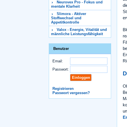
Neurovex Pro - Fokus und
di
mentale Klarheit
St
Slimora - Aktiver
er
Stoffwechsel und
Appetitkontrolle
Bl
Valox - Energie, Vitalität und
männliche Leistungsfähigkeit
re
Fä
be
Benutzer
Er
Ri
Email:
Passwort:
D
Ob
Registrieren
Be
Passwort vergessen?
Mä
ko
un
E