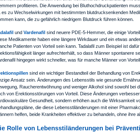
mmern profitieren. Die Anwendung bei Bluthochdruckpatienten muss
 es zu Wechselwirkungen mit bestimmten blutdrucksenkenden Medik
mmen kann, die zu gefährlich niedrigem Blutdruck führen können.
dalafil
und
Vardenafil
sind neuere PDE-5-Hemmer, die einige Vorteil
ese Medikamente haben eine längere Wirkdauer und ein etwas ander
nche Patienten von Vorteil sein kann. Tadalafil zum Beispiel ist dafü
ektionsfähigkeit länger aufrechterhält, so dass Männer spontanere s
rdenafil hingegen wirkt schneller, was für manche Männer von Vorteil
ektionspillen
sind ein wichtiger Bestandteil der Behandlung von Erek
nzige Ansatz sein. Änderungen des Lebensstils wie gesunde Ernähru
wegung, Raucherentwöhnung und weniger Alkohol sind sowohl bei d
ch von Erektionsstörungen von Vorteil. Diese Änderungen verbessern
rdiovaskuläre Gesundheit, sondern erhöhen auch die Wirksamkeit 
handlungspläne, die diese Lebensstiländerungen mit einer Pharmak
nnern helfen, beide Krankheiten effektiver zu behandeln, ohne ihre 
ie Rolle von Lebensstiländerungen bei Präven