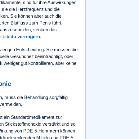
dikamente, sind für ihre Auswirkungen
m sie die Herzfrequenz und die
nken. Sie können aber auch die
ten Blutfluss zum Penis führt.
r auszuscheiden, senken das
ie
Libido verringern
.
wierigen Entscheidung: Sie müssen die
uelle Gesundheit beeinträchtigt, oder
weniger gut kontrollieren, aber keine
onie
n, muss die Behandlung sorgfältig
 vermeiden.
t ein Standardmedikament zur
on Stickstoffmonoxid verstärkt und so
n Wirkung von PDE-5-Hemmern können
lutdrucksenkenden Mitteln und PDE-5-