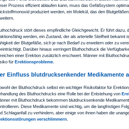
eser Prozess effizient ablaufen kann, muss das Gefäßsystem optimal
ickstoffmonoxid produziert werden, ein Molekül, das den Blutgefäßen 
weitern.
uthochdruck stört dieses empfindliche Gleichgewicht. Er führt dazu, 
aktionsfähig werden, ein Zustand, der als arterielle Steifheit bekannt is
higkeit der Blutgefäße, sich je nach Bedarf zu erweitern oder zu ve
einträchtigt. Darüber hinaus verringert Bluthochdruck die Verfügbark
reichen einer Erektion zusätzlich erschwert. Männer mit Bluthochdru
siko für
Erektionsprobleme
.
er Einfluss blutdrucksenkender Medikamente au
wohl der Bluthochdruck selbst ein wichtiger Risikofaktor für Erektio
handlung des Bluthochdrucks eine Rolle bei der Entstehung von
Ere
nner mit Bluthochdruck bekommen blutdrucksenkende Medikamente 
ntrollieren. Diese Medikamente sind wichtig, um die langfristigen Fo
d Schlaganfall zu verhindern, aber einige von ihnen haben die un
rektionsstörungen verschlimmern
.