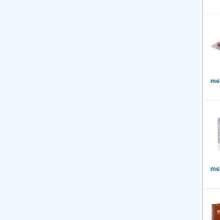
me
me