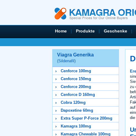
Home
|
Produkte
|
Geschenke
|
Viagra Generika
D
(Sildenafil)
Cenforce 100mg
Er
sin
Cenforce 150mg
Sie
zu 
Cenforce 200mg
bef
Cenforce D 160mg
Art
Fak
Cobra 120mg
auf
Dapoxetine 60mg
ein
die
Extra Super P-Force 200mg
Kamagra 100mg
U
Kamagra Chewable 100mg