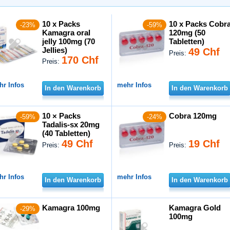
10 x Packs
10 x Packs Cobr
-23%
-59%
Kamagra oral
120mg (50
jelly 100mg (70
Tabletten)
Jellies)
49 Chf
Preis:
170 Chf
Preis:
hr Infos
mehr Infos
In den Warenkorb
In den Warenkorb
10 × Packs
Cobra 120mg
-59%
-24%
Tadalis-sx 20mg
(40 Tabletten)
49 Chf
19 Chf
Preis:
Preis:
hr Infos
mehr Infos
In den Warenkorb
In den Warenkorb
Kamagra 100mg
Kamagra Gold
-29%
100mg