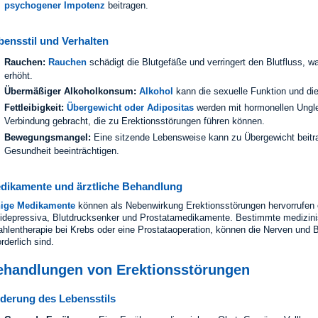
psychogener Impotenz
beitragen.
bensstil und Verhalten
Rauchen:
Rauchen
schädigt die Blutgefäße und verringert den Blutfluss, wa
erhöht.
Übermäßiger Alkoholkonsum:
Alkohol
kann die sexuelle Funktion und die
Fettleibigkeit:
Übergewicht oder Adipositas
werden mit hormonellen Ungl
Verbindung gebracht, die zu Erektionsstörungen führen können.
Bewegungsmangel:
Eine sitzende Lebensweise kann zu Übergewicht beitra
Gesundheit beeinträchtigen.
dikamente und ärztliche Behandlung
nige Medikamente
können als Nebenwirkung Erektionsstörungen hervorrufen
idepressiva, Blutdrucksenker und Prostatamedikamente. Bestimmte medizini
ahlentherapie bei Krebs oder eine Prostataoperation, können die Nerven und B
orderlich sind.
ehandlungen von Erektionsstörungen
derung des Lebensstils