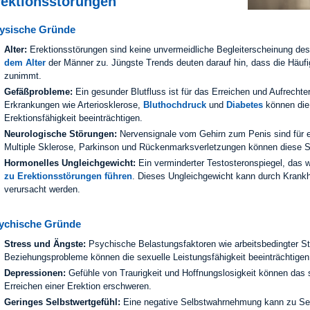
rektionsstörungen
ysische Gründe
Alter:
Erektionsstörungen sind keine unvermeidliche Begleiterscheinung des
dem Alter
der Männer zu. Jüngste Trends deuten darauf hin, dass die Häufig
zunimmt.
Gefäßprobleme:
Ein gesunder Blutfluss ist für das Erreichen und Aufrechter
Erkrankungen wie Arteriosklerose,
Bluthochdruck
und
Diabetes
können die
Erektionsfähigkeit beeinträchtigen.
Neurologische Störungen:
Nervensignale vom Gehirn zum Penis sind für ei
Multiple Sklerose, Parkinson und Rückenmarksverletzungen können diese Si
Hormonelles Ungleichgewicht:
Ein verminderter Testosteronspiegel, das
zu Erektionsstörungen führen
. Dieses Ungleichgewicht kann durch Krank
verursacht werden.
ychische Gründe
Stress und Ängste:
Psychische Belastungsfaktoren wie arbeitsbedingter St
Beziehungsprobleme können die sexuelle Leistungsfähigkeit beeinträchtige
Depressionen:
Gefühle von Traurigkeit und Hoffnungslosigkeit können das 
Erreichen einer Erektion erschweren.
Geringes Selbstwertgefühl:
Eine negative Selbstwahrnehmung kann zu Sel