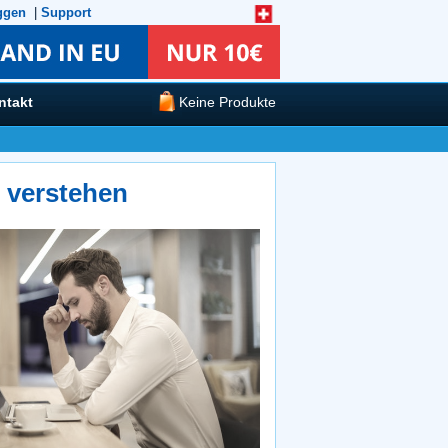
ggen
|
Support
ntakt
Keine Produkte
 verstehen