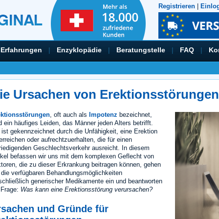
Registrieren
|
Einlo
Erfahrungen
|
Enzyklopädie
|
Beratungstelle
|
FAQ
|
Ko
ie Ursachen von Erektionsstörungen
ektionsstörungen
, oft auch als
Impotenz
bezeichnet,
d ein häufiges Leiden, das Männer jeden Alters betrifft.
 ist gekennzeichnet durch die Unfähigkeit, eine Erektion
erreichen oder aufrechtzuerhalten, die für einen
riedigenden Geschlechtsverkehr ausreicht. In diesem
ikel befassen wir uns mit dem komplexen Geflecht von
toren, die zu dieser Erkrankung beitragen können, gehen
 die verfügbaren Behandlungsmöglichkeiten
schließlich generischer Medikamente ein und beantworten
 Frage:
Was kann eine Erektionsstörung verursachen?
rsachen und Gründe für