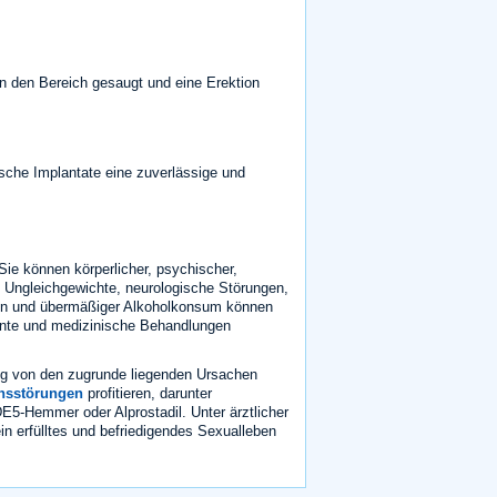
 den Bereich gesaugt und eine Erektion
ische Implantate eine zuverlässige und
ie können körperlicher, psychischer,
 Ungleichgewichte, neurologische Störungen,
en und übermäßiger Alkoholkonsum können
te und medizinische Behandlungen
ig von den zugrunde liegenden Ursachen
nsstörungen
profitieren, darunter
5-Hemmer oder Alprostadil. Unter ärztlicher
in erfülltes und befriedigendes Sexualleben