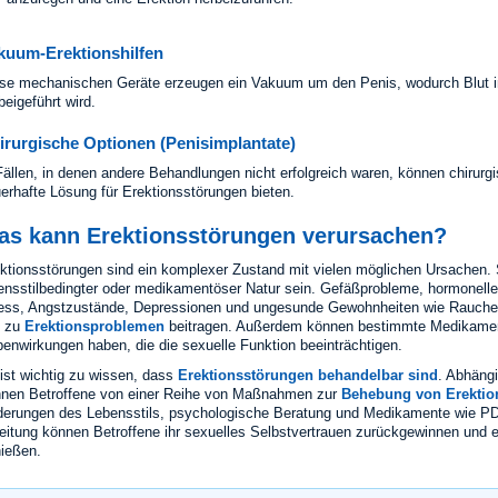
kuum-Erektionshilfen
se mechanischen Geräte erzeugen ein Vakuum um den Penis, wodurch Blut in
beigeführt wird.
irurgische Optionen (Penisimplantate)
Fällen, in denen andere Behandlungen nicht erfolgreich waren, können chirurg
erhafte Lösung für Erektionsstörungen bieten.
as kann Erektionsstörungen verursachen?
ktionsstörungen sind ein komplexer Zustand mit vielen möglichen Ursachen. S
ensstilbedingter oder medikamentöser Natur sein. Gefäßprobleme, hormonelle
ess, Angstzustände, Depressionen und ungesunde Gewohnheiten wie Rauch
e zu
Erektionsproblemen
beitragen. Außerdem können bestimmte Medikamen
enwirkungen haben, die die sexuelle Funktion beeinträchtigen.
ist wichtig zu wissen, dass
Erektionsstörungen behandelbar sind
. Abhäng
nen Betroffene von einer Reihe von Maßnahmen zur
Behebung von Erektio
erungen des Lebensstils, psychologische Beratung und Medikamente wie PDE
eitung können Betroffene ihr sexuelles Selbstvertrauen zurückgewinnen und e
ießen.