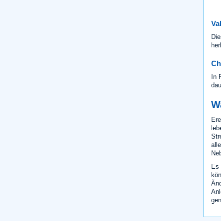
Va
Die
her
Ch
In 
dau
W
Ere
leb
Str
all
Neb
Es 
kön
Änd
Anl
gen