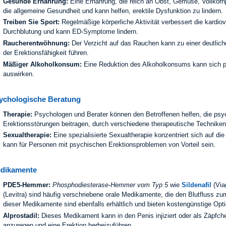
Gesunde Ernährung:
Eine Ernährung, die reich an Obst, Gemüse, Vollkorn
die allgemeine Gesundheit und kann helfen, erektile Dysfunktion zu lindern.
Treiben Sie Sport:
Regelmäßige körperliche Aktivität verbessert die kardio
Durchblutung und kann ED-Symptome lindern.
Raucherentwöhnung:
Der Verzicht auf das Rauchen kann zu einer deutlic
der Erektionsfähigkeit führen.
Mäßiger Alkoholkonsum:
Eine Reduktion des Alkoholkonsums kann sich pos
auswirken.
ychologische Beratung
Therapie:
Psychologen und Berater können den Betroffenen helfen, die psy
Erektionsstörungen beitragen, durch verschiedene therapeutische Technike
Sexualtherapie:
Eine spezialisierte Sexualtherapie konzentriert sich auf di
kann für Personen mit psychischen Erektionsproblemen von Vorteil sein.
dikamente
PDE5-Hemmer:
Phosphodiesterase-Hemmer vom Typ 5
wie
Sildenafil
(Via
(Levitra) sind häufig verschriebene orale Medikamente, die den Blutfluss z
dieser Medikamente sind ebenfalls erhältlich und bieten kostengünstige Opt
Alprostadil:
Dieses Medikament kann in den Penis injiziert oder als Zäpfc
anzuregen und eine Erektion herbeizuführen.