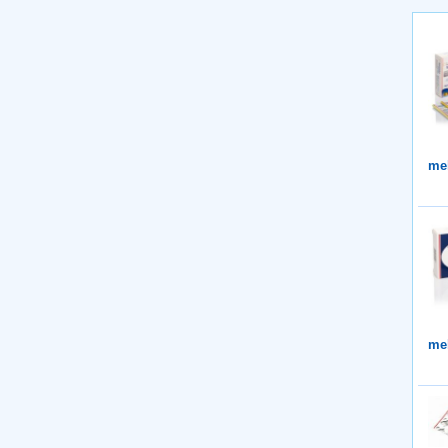
me
me