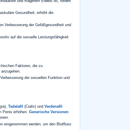
produkten und magerem Eiweiß ist, fördert
vaskuläre Gesundheit, erhöht die
hen Verbesserung der Gefäßgesundheit und
itiv auf die sexuelle Leistungsfähigkeit
chischen Faktoren, die zu
n anzugehen.
e Verbesserung der sexuellen Funktion und
gra),
Tadalafil
(Cialis) und
Vardenafil
um Penis erhöhen.
Generische Versionen
ionen.
hen eingenommen werden, um den Blutfluss