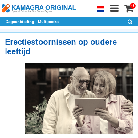
0
Dagaanbieding
Multipacks
Erectiestoornissen op oudere
leeftijd