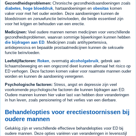
Gezondheidsproblemen:
Chronische gezondheidsaandoeningen zoals
diabetes
,
hoge bloeddruk
, hartaandoeningen en
obesitas
komen
vaker voor met het ouder worden. Deze aandoeningen kunnen de
bloedstroom en zenuwfunctie beïnvloeden, die beide essentieel zijn
voor het krijgen en behouden van een erectie.
Medicijnen:
Veel oudere mannen nemen medicijnen voor verschillende
gezondheidsproblemen, waarvan sommige bijwerkingen kunnen hebben
die bijdragen aan ED
. Medicijnen zoals antihypertensiva,
antidepressiva en bepaalde prostaatmedicijnen kunnen de seksuele
functie beïnvloeden.
Leefstijlfactoren:
Roken
, overmatig
alcoholgebruik
, gebrek aan
lichaamsbeweging en een ongezond dieet kunnen allemaal het risico op
ED verhogen. Deze factoren komen vaker voor naarmate mannen ouder
worden en kunnen de aandoening verergeren.
Psychologische factoren:
Stress, angst en depressie zijn veel
voorkomende psychologische factoren die kunnen bijdragen aan ED.
Oudere mannen kunnen hier vaker last van hebben door veranderingen
in hun leven, zoals pensionering of het verlies van een dierbare.
Behandelopties voor erectiestoornissen bij
oudere mannen
Gelukkig zijn er verschillende effectieve behandelopties voor ED bij
oudere mannen. Deze opties variëren van veranderingen in levensstijl