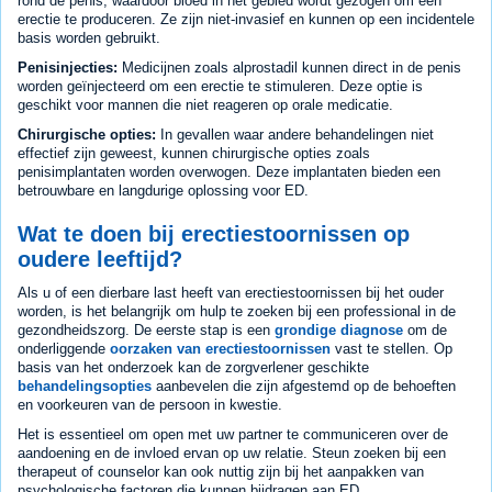
rond de penis, waardoor bloed in het gebied wordt gezogen om een
erectie te produceren. Ze zijn niet-invasief en kunnen op een incidentele
basis worden gebruikt.
Penisinjecties:
Medicijnen zoals alprostadil kunnen direct in de penis
worden geïnjecteerd om een erectie te stimuleren. Deze optie is
geschikt voor mannen die niet reageren op orale medicatie.
Chirurgische opties:
In gevallen waar andere behandelingen niet
effectief zijn geweest, kunnen chirurgische opties zoals
penisimplantaten worden overwogen. Deze implantaten bieden een
betrouwbare en langdurige oplossing voor ED.
Wat te doen bij erectiestoornissen op
oudere leeftijd?
Als u of een dierbare last heeft van erectiestoornissen bij het ouder
worden, is het belangrijk om hulp te zoeken bij een professional in de
gezondheidszorg. De eerste stap is een
grondige diagnose
om de
onderliggende
oorzaken van erectiestoornissen
vast te stellen. Op
basis van het onderzoek kan de zorgverlener geschikte
behandelingsopties
aanbevelen die zijn afgestemd op de behoeften
en voorkeuren van de persoon in kwestie.
Het is essentieel om open met uw partner te communiceren over de
aandoening en de invloed ervan op uw relatie. Steun zoeken bij een
therapeut of counselor kan ook nuttig zijn bij het aanpakken van
psychologische factoren die kunnen bijdragen aan ED.