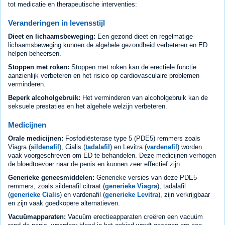
tot medicatie en therapeutische interventies:
Veranderingen in levensstijl
Dieet en lichaamsbeweging:
Een gezond dieet en regelmatige
lichaamsbeweging kunnen de algehele gezondheid verbeteren en ED
helpen beheersen.
Stoppen met roken:
Stoppen met roken kan de erectiele functie
aanzienlijk verbeteren en het risico op cardiovasculaire problemen
verminderen.
Beperk alcoholgebruik:
Het verminderen van alcoholgebruik kan de
seksuele prestaties en het algehele welzijn verbeteren.
Medicijnen
Orale medicijnen:
Fosfodiësterase type 5 (PDE5) remmers zoals
Viagra (
sildenafil
), Cialis (
tadalafil
) en Levitra (
vardenafil
) worden
vaak voorgeschreven om ED te behandelen. Deze medicijnen verhogen
de bloedtoevoer naar de penis en kunnen zeer effectief zijn.
Generieke geneesmiddelen:
Generieke versies van deze PDE5-
remmers, zoals sildenafil citraat (
generieke Viagra
), tadalafil
(
generieke Cialis
) en vardenafil (
generieke Levitra
), zijn verkrijgbaar
en zijn vaak goedkopere alternatieven.
Vacuümapparaten:
Vacuüm erectieapparaten creëren een vacuüm