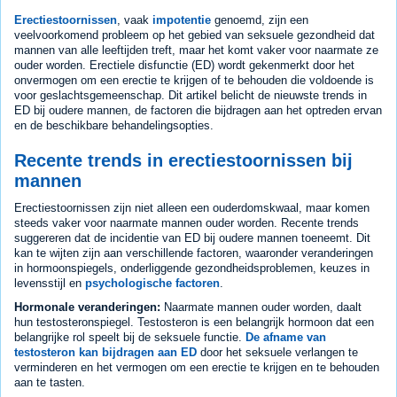
Erectiestoornissen
, vaak
impotentie
genoemd, zijn een
veelvoorkomend probleem op het gebied van seksuele gezondheid dat
mannen van alle leeftijden treft, maar het komt vaker voor naarmate ze
ouder worden. Erectiele disfunctie (ED) wordt gekenmerkt door het
onvermogen om een erectie te krijgen of te behouden die voldoende is
voor geslachtsgemeenschap. Dit artikel belicht de nieuwste trends in
ED bij oudere mannen, de factoren die bijdragen aan het optreden ervan
en de beschikbare behandelingsopties.
Recente trends in erectiestoornissen bij
mannen
Erectiestoornissen zijn niet alleen een ouderdomskwaal, maar komen
steeds vaker voor naarmate mannen ouder worden. Recente trends
suggereren dat de incidentie van ED bij oudere mannen toeneemt. Dit
kan te wijten zijn aan verschillende factoren, waaronder veranderingen
in hormoonspiegels, onderliggende gezondheidsproblemen, keuzes in
levensstijl en
psychologische factoren
.
Hormonale veranderingen:
Naarmate mannen ouder worden, daalt
hun testosteronspiegel. Testosteron is een belangrijk hormoon dat een
belangrijke rol speelt bij de seksuele functie.
De afname van
testosteron kan bijdragen aan ED
door het seksuele verlangen te
verminderen en het vermogen om een erectie te krijgen en te behouden
aan te tasten.