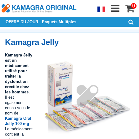
0
OFFRE DU JOUR
Paquets Multiples
Kamagra Jelly
Kamagra Jelly
est un
médicament
utilisé pour
traiter la
dysfonction
érectile chez
les hommes.
Il est
également
connu sous le
nom de
Kamagra Oral
Jelly 100 mg
.
Le médicament
contient la