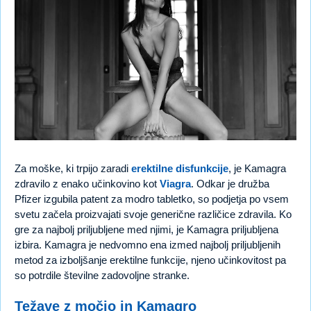
Za moške, ki trpijo zaradi
erektilne disfunkcije
, je Kamagra
zdravilo z enako učinkovino kot
Viagra
. Odkar je družba
Pfizer izgubila patent za modro tabletko, so podjetja po vsem
svetu začela proizvajati svoje generične različice zdravila. Ko
gre za najbolj priljubljene med njimi, je Kamagra priljubljena
izbira. Kamagra je nedvomno ena izmed najbolj priljubljenih
metod za izboljšanje erektilne funkcije, njeno učinkovitost pa
so potrdile številne zadovoljne stranke.
Težave z močjo in Kamagro