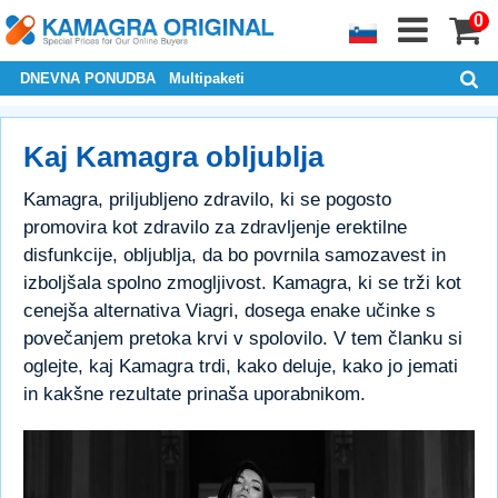
0
DNEVNA PONUDBA
Multipaketi
Kaj Kamagra obljublja
Kamagra, priljubljeno zdravilo, ki se pogosto
promovira kot zdravilo za zdravljenje erektilne
disfunkcije, obljublja, da bo povrnila samozavest in
izboljšala spolno zmogljivost. Kamagra, ki se trži kot
cenejša alternativa Viagri, dosega enake učinke s
povečanjem pretoka krvi v spolovilo. V tem članku si
oglejte, kaj Kamagra trdi, kako deluje, kako jo jemati
in kakšne rezultate prinaša uporabnikom.