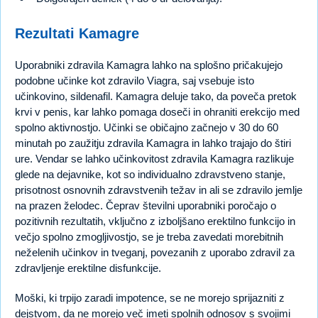
Rezultati Kamagre
Uporabniki zdravila Kamagra lahko na splošno pričakujejo
podobne učinke kot zdravilo Viagra, saj vsebuje isto
učinkovino, sildenafil. Kamagra deluje tako, da poveča pretok
krvi v penis, kar lahko pomaga doseči in ohraniti erekcijo med
spolno aktivnostjo. Učinki se običajno začnejo v 30 do 60
minutah po zaužitju zdravila Kamagra in lahko trajajo do štiri
ure. Vendar se lahko učinkovitost zdravila Kamagra razlikuje
glede na dejavnike, kot so individualno zdravstveno stanje,
prisotnost osnovnih zdravstvenih težav in ali se zdravilo jemlje
na prazen želodec. Čeprav številni uporabniki poročajo o
pozitivnih rezultatih, vključno z izboljšano erektilno funkcijo in
večjo spolno zmogljivostjo, se je treba zavedati morebitnih
neželenih učinkov in tveganj, povezanih z uporabo zdravil za
zdravljenje erektilne disfunkcije.
Moški, ki trpijo zaradi impotence, se ne morejo sprijazniti z
dejstvom, da ne morejo več imeti spolnih odnosov s svojimi