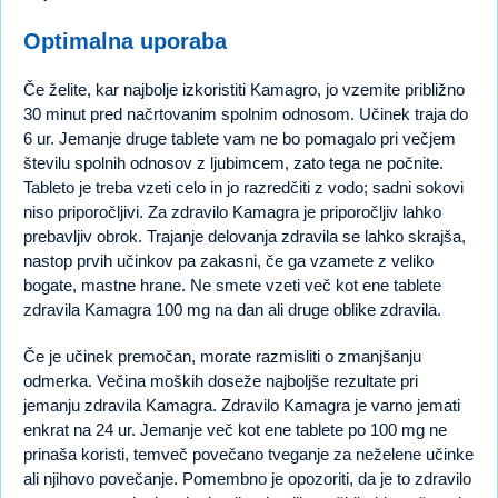
Optimalna uporaba
Če želite, kar najbolje izkoristiti Kamagro, jo vzemite približno
30 minut pred načrtovanim spolnim odnosom. Učinek traja do
6 ur. Jemanje druge tablete vam ne bo pomagalo pri večjem
številu spolnih odnosov z ljubimcem, zato tega ne počnite.
Tableto je treba vzeti celo in jo razredčiti z vodo; sadni sokovi
niso priporočljivi. Za zdravilo Kamagra je priporočljiv lahko
prebavljiv obrok. Trajanje delovanja zdravila se lahko skrajša,
nastop prvih učinkov pa zakasni, če ga vzamete z veliko
bogate, mastne hrane. Ne smete vzeti več kot ene tablete
zdravila Kamagra 100 mg na dan ali druge oblike zdravila.
Če je učinek premočan, morate razmisliti o zmanjšanju
odmerka. Večina moških doseže najboljše rezultate pri
jemanju zdravila Kamagra. Zdravilo Kamagra je varno jemati
enkrat na 24 ur. Jemanje več kot ene tablete po 100 mg ne
prinaša koristi, temveč povečano tveganje za neželene učinke
ali njihovo povečanje. Pomembno je opozoriti, da je to zdravilo