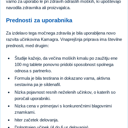
varno za uporabo le pri zdravih odraslih moških, ki upoštevajo
navodila zdravnika ali proizvajalca.
Prednosti za uporabnika
Za izdelavo tega močnega zdravila je bila uporabljena novo
razvita učinkovina Kamagra. Vnaprejšnja priprava ima številne
prednosti, med drugim:
Študije kažejo, da večina moških kmalu po zaužitju ene
100 mg tablete ponovno pridobi sposobnost spolnega
odnosa s partnerko.
Formula je bila testirana in dokazano varna, aktivna
sestavina pa je sildenafil.
Nizka pojavnost resnih neželenih učinkov, o katerih so
poročali uporabniki.
Nizka cena v primerjavi s konkurenčnimi blagovnimi
znamkami.
hiter začetek delovanja.
Dolgotrajen učinek (4 do 6 ur delovanja).