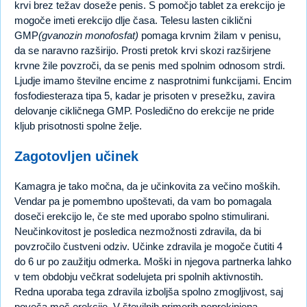
krvi brez težav doseže penis. S pomočjo tablet za erekcijo je
mogoče imeti erekcijo dlje časa. Telesu lasten ciklični
GMP
(gvanozin monofosfat)
pomaga krvnim žilam v penisu,
da se naravno razširijo. Prosti pretok krvi skozi razširjene
krvne žile povzroči, da se penis med spolnim odnosom strdi.
Ljudje imamo številne encime z nasprotnimi funkcijami. Encim
fosfodiesteraza tipa 5, kadar je prisoten v presežku, zavira
delovanje cikličnega GMP. Posledično do erekcije ne pride
kljub prisotnosti spolne želje.
Zagotovljen učinek
Kamagra je tako močna, da je učinkovita za večino moških.
Vendar pa je pomembno upoštevati, da vam bo pomagala
doseči erekcijo le, če ste med uporabo spolno stimulirani.
Neučinkovitost je posledica nezmožnosti zdravila, da bi
povzročilo čustveni odziv. Učinke zdravila je mogoče čutiti 4
do 6 ur po zaužitju odmerka. Moški in njegova partnerka lahko
v tem obdobju večkrat sodelujeta pri spolnih aktivnostih.
Redna uporaba tega zdravila izboljša spolno zmogljivost, saj
poveča moč erekcije. V številnih primerih neprekinjena