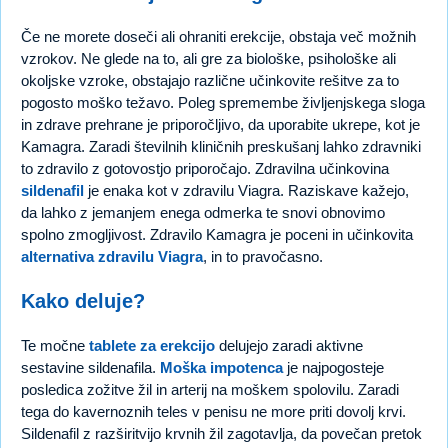
Če ne morete doseči ali ohraniti erekcije, obstaja več možnih
vzrokov. Ne glede na to, ali gre za biološke, psihološke ali
okoljske vzroke, obstajajo različne učinkovite rešitve za to
pogosto moško težavo. Poleg spremembe življenjskega sloga
in zdrave prehrane je priporočljivo, da uporabite ukrepe, kot je
Kamagra. Zaradi številnih kliničnih preskušanj lahko zdravniki
to zdravilo z gotovostjo priporočajo. Zdravilna učinkovina
sildenafil
je enaka kot v zdravilu Viagra. Raziskave kažejo,
da lahko z jemanjem enega odmerka te snovi obnovimo
spolno zmogljivost. Zdravilo Kamagra je poceni in učinkovita
alternativa zdravilu Viagra
, in to pravočasno.
Kako deluje?
Te močne
tablete za erekcijo
delujejo zaradi aktivne
sestavine sildenafila.
Moška impotenca
je najpogosteje
posledica zožitve žil in arterij na moškem spolovilu. Zaradi
tega do kavernoznih teles v penisu ne more priti dovolj krvi.
Sildenafil z razširitvijo krvnih žil zagotavlja, da povečan pretok