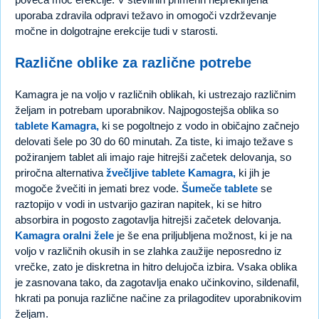
uporaba zdravila odpravi težavo in omogoči vzdrževanje
močne in dolgotrajne erekcije tudi v starosti.
Različne oblike za različne potrebe
Kamagra je na voljo v različnih oblikah, ki ustrezajo različnim
željam in potrebam uporabnikov. Najpogostejša oblika so
tablete Kamagra,
ki se pogoltnejo z vodo in običajno začnejo
delovati šele po 30 do 60 minutah. Za tiste, ki imajo težave s
požiranjem tablet ali imajo raje hitrejši začetek delovanja, so
priročna alternativa
žvečljive tablete Kamagra,
ki jih je
mogoče žvečiti in jemati brez vode.
Šumeče tablete
se
raztopijo v vodi in ustvarijo gaziran napitek, ki se hitro
absorbira in pogosto zagotavlja hitrejši začetek delovanja.
Kamagra oralni žele
je še ena priljubljena možnost, ki je na
voljo v različnih okusih in se zlahka zaužije neposredno iz
vrečke, zato je diskretna in hitro delujoča izbira. Vsaka oblika
je zasnovana tako, da zagotavlja enako učinkovino, sildenafil,
hkrati pa ponuja različne načine za prilagoditev uporabnikovim
željam.