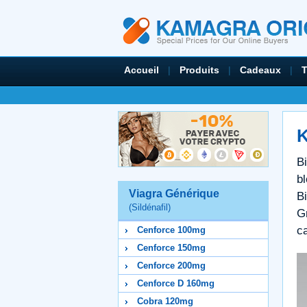
Accueil
|
Produits
|
Cadeaux
|
K
Bi
b
Viagra Générique
B
(Sildénafil)
Gr
c
Cenforce 100mg
Cenforce 150mg
Cenforce 200mg
Cenforce D 160mg
Cobra 120mg