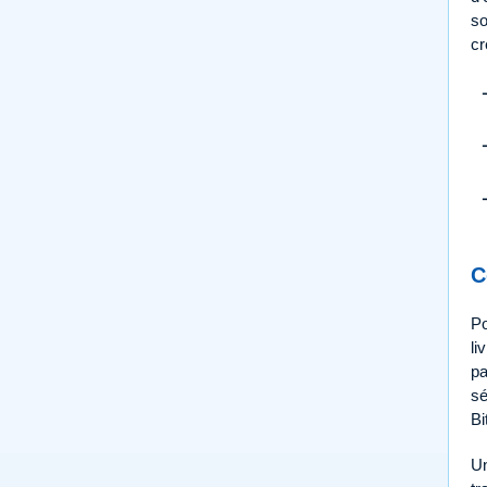
so
cr
C
Po
li
pa
sé
Bi
Un