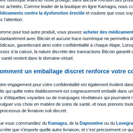
ez achetés. Comme leader de la boutique en ligne Kamagra, nous com
dicaments contre la dysfonction érectile
et voulons que vous soye
s l'attention.
mme pour tout autre produit, vous pouvez
acheter des médicaments
stantanément avec Bitcoin et aucune trace numérique ne permettra d
dicaux, garantissant ainsi votre confidentialité à chaque étape. Lorsq
ssez à la caisse, la nature discrète des transactions Bitcoin garanti
 santé restent dans le domaine virtuel.
omment un emballage discret renforce votre co
tre engagement pour votre confidentialité est également évident da
lis qui quitte notre établissement est soigneusement emballé dans un 
s d'étiquettes voyantes ou de marquages révélateurs qui pourraient ré
vulguer vos choix en matière de soins de santé, et nous prenons to
 processus de livraison soit discret.
ue vous commandiez du
Kamagra
, de la
Dapoxetine
ou du
Lovegra
scrète que n'importe quelle autre livraison, et c'est précisément ce q