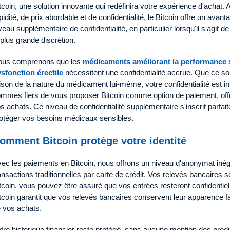
tcoin, une solution innovante qui redéfinira votre expérience d'achat.
pidité, de prix abordable et de confidentialité, le Bitcoin offre un ava
veau supplémentaire de confidentialité, en particulier lorsqu'il s'agit
 plus grande discrétion.
ous comprenons que les
médicaments améliorant la performance 
sfonction érectile
nécessitent une confidentialité accrue. Que ce so
ison de la nature du médicament lui-même, votre confidentialité est i
mmes fiers de vous proposer Bitcoin comme option de paiement, offra
s achats. Ce niveau de confidentialité supplémentaire s'inscrit parf
otéger vos besoins médicaux sensibles.
omment Bitcoin protège votre identité
ec les paiements en Bitcoin, nous offrons un niveau d'anonymat inég
ansactions traditionnelles par carte de crédit. Vos relevés bancaires so
tcoin, vous pouvez être assuré que vos entrées resteront confidentiel
tcoin garantit que vos relevés bancaires conservent leur apparence f
 vos achats.
tre historique financier reste protégé, sans aucune mention des prod