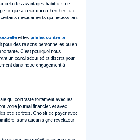
 Au-delà des avantages habituels de
ntage unique à ceux qui recherchent un
 de certains médicaments qui nécessitent
sexuelle
et les
pilules contre la
it pour des raisons personnelles ou en
mportante. C'est pourquoi nous
nt un canal sécurisé et discret pour
aitement dans notre engagement à
alé qui contraste fortement avec les
nt votre journal financier, et avec
les et discrètes. Choisir de payer avec
amilière, sans aucun signe révélateur
uits ou services spécifiques que vous