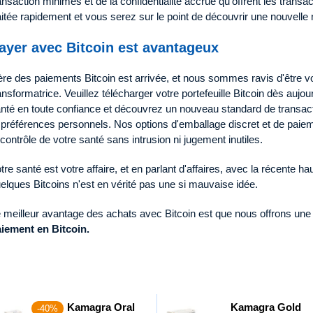
ansaction minimes et de la confidentialité accrue qu'offrent les tran
aitée rapidement et vous serez sur le point de découvrir une nouvelle
ayer avec Bitcoin est avantageux
ère des paiements Bitcoin est arrivée, et nous sommes ravis d'être v
ansformatrice. Veuillez télécharger votre portefeuille Bitcoin dès aujou
nté en toute confiance et découvrez un nouveau standard de transac
 préférences personnels. Nos options d'emballage discret et de paie
 contrôle de votre santé sans intrusion ni jugement inutiles.
tre santé est votre affaire, et en parlant d'affaires, avec la récente ha
elques Bitcoins n'est en vérité pas une si mauvaise idée.
 meilleur avantage des achats avec Bitcoin est que nous offrons un
iement en Bitcoin.
Kamagra Oral
Kamagra Gold
-40%