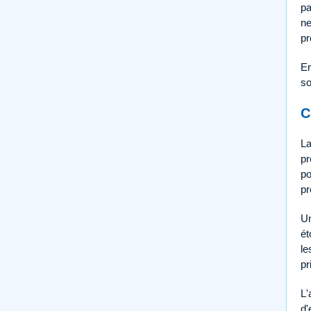
pa
ne
pr
En
so
C
La
pr
po
pr
Un
ét
le
pr
L'
d'