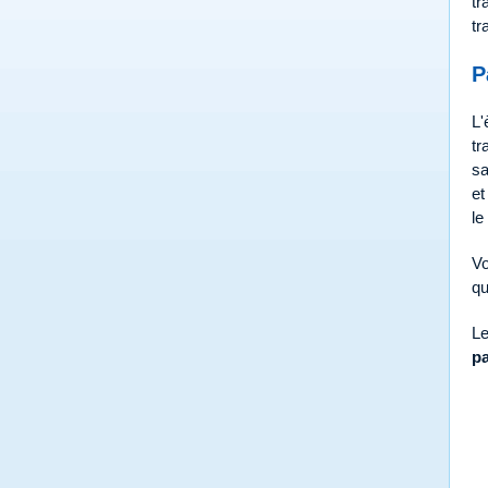
tr
tr
P
L'
tr
sa
et
le
Vo
qu
Le
pa