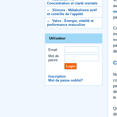
Concentration et clarté mentale
av
Slimora - Métabolisme actif
mé
et contrôle de l'appétit
pa
Valox - Énergie, vitalité et
performance masculine
Co
in
Utilisateur
mé
pa
Email:
de
Mot de
passe:
C
No
Inscription
co
Mot de passe oublié?
pa
di
le
Q
di