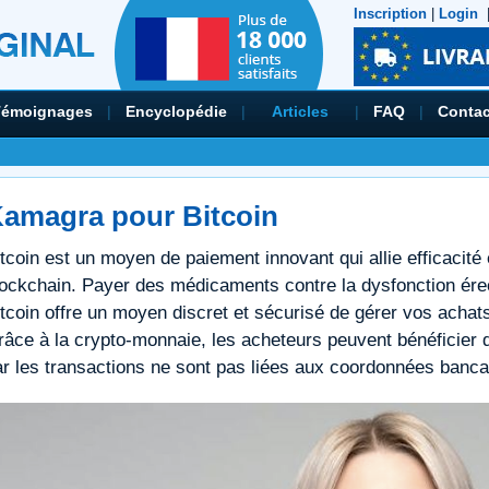
Inscription
|
Login
Témoignages
|
Encyclopédie
|
Articles
|
FAQ
|
Contac
amagra pour Bitcoin
tcoin est un moyen de paiement innovant qui allie efficacité 
lockchain. Payer des médicaments contre la dysfonction é
itcoin offre un moyen discret et sécurisé de gérer vos achat
âce à la crypto-monnaie, les acheteurs peuvent bénéficier d'
ar les transactions ne sont pas liées aux coordonnées banca