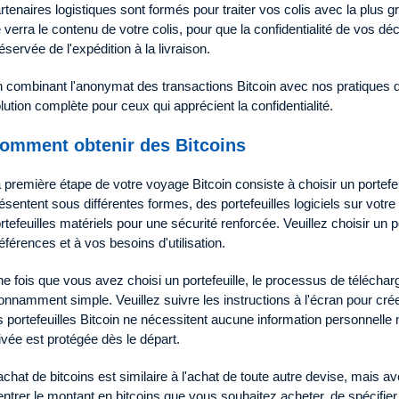
rtenaires logistiques sont formés pour traiter vos colis avec la plus g
 verra le contenu de votre colis, pour que la confidentialité de vos dé
éservée de l'expédition à la livraison.
 combinant l'anonymat des transactions Bitcoin avec nos pratiques d
lution complète pour ceux qui apprécient la confidentialité.
omment obtenir des Bitcoins
 première étape de votre voyage Bitcoin consiste à choisir un portefeu
ésentent sous différentes formes, des portefeuilles logiciels sur vot
rtefeuilles matériels pour une sécurité renforcée. Veuillez choisir un 
éférences et à vos besoins d'utilisation.
e fois que vous avez choisi un portefeuille, le processus de téléchar
onnamment simple. Veuillez suivre les instructions à l'écran pour créer
s portefeuilles Bitcoin ne nécessitent aucune information personnelle ni
ivée est protégée dès le départ.
achat de bitcoins est similaire à l'achat de toute autre devise, mais ave
entrer le montant en bitcoins que vous souhaitez acheter, de spécifier 