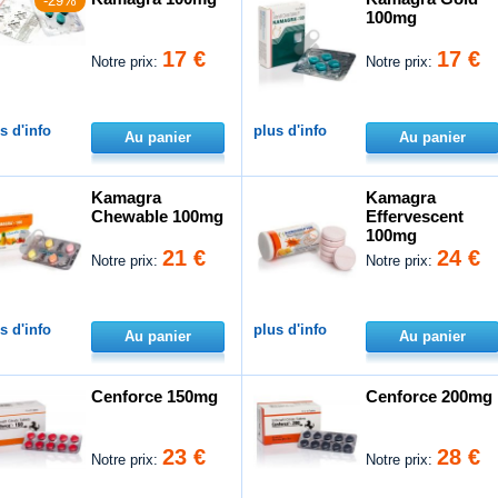
-29%
100mg
17 €
17 €
Notre prix:
Notre prix:
s d'info
plus d'info
Au panier
Au panier
Kamagra
Kamagra
Chewable 100mg
Effervescent
100mg
21 €
24 €
Notre prix:
Notre prix:
s d'info
plus d'info
Au panier
Au panier
Cenforce 150mg
Cenforce 200mg
23 €
28 €
Notre prix:
Notre prix: