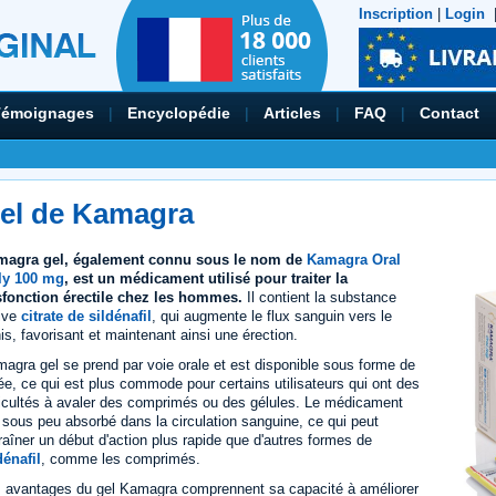
Inscription
|
Login
Témoignages
|
Encyclopédie
|
Articles
|
FAQ
|
Contact
el de Kamagra
magra gel, également connu sous le nom de
Kamagra Oral
ly 100 mg
, est un médicament utilisé pour traiter la
fonction érectile chez les hommes.
Il contient la substance
ive
citrate de sildénafil
, qui augmente le flux sanguin vers le
is, favorisant et maintenant ainsi une érection.
agra gel se prend par voie orale et est disponible sous forme de
ée, ce qui est plus commode pour certains utilisateurs qui ont des
ficultés à avaler des comprimés ou des gélules. Le médicament
 sous peu absorbé dans la circulation sanguine, ce qui peut
raîner un début d'action plus rapide que d'autres formes de
dénafil
, comme les comprimés.
 avantages du gel Kamagra comprennent sa capacité à améliorer