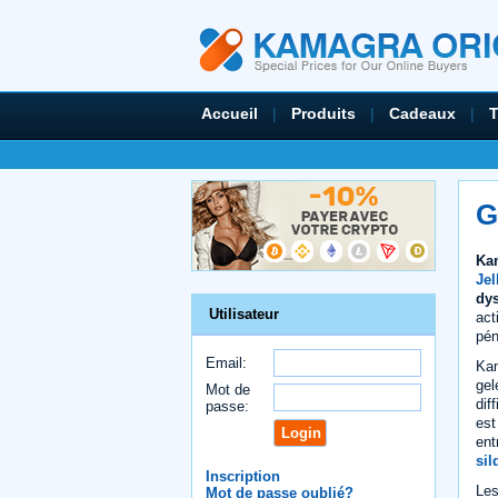
Accueil
|
Produits
|
Cadeaux
|
G
Ka
Jel
dys
Utilisateur
act
pén
Email:
Kam
gel
Mot de
dif
passe:
est
ent
sil
Inscription
Les
Mot de passe oublié?