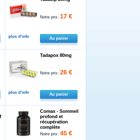
17 €
Notre prix:
plus d'info
Au panier
Tadapox 80mg
26 €
Notre prix:
plus d'info
Au panier
Comax - Sommeil
f
profond et
récupération
complète
45 €
Notre prix: