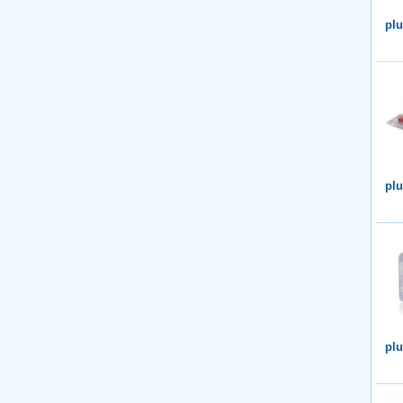
plu
plu
plu