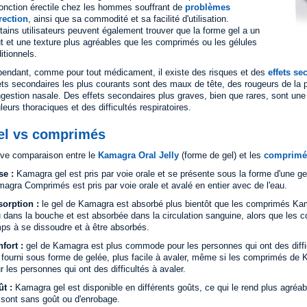
fonction érectile chez les hommes souffrant de
problèmes
rection
, ainsi que sa commodité et sa facilité d'utilisation.
tains utilisateurs peuvent également trouver que la forme gel a un
t et une texture plus agréables que les comprimés ou les gélules
ditionnels.
endant, comme pour tout médicament, il existe des risques et des
effets se
ets secondaires les plus courants sont des maux de tête, des rougeurs de la p
gestion nasale. Des effets secondaires plus graves, bien que rares, sont une 
leurs thoraciques et des difficultés respiratoires.
el vs comprimés
ve comparaison entre le
Kamagra Oral Jelly
(forme de gel) et les
comprimé
se :
Kamagra gel est pris par voie orale et se présente sous la forme d'une gel
agra Comprimés est pris par voie orale et avalé en entier avec de l'eau.
orption :
le gel de Kamagra est absorbé plus bientôt que les comprimés Kam
 dans la bouche et est absorbée dans la circulation sanguine, alors que le
ps à se dissoudre et à être absorbés.
fort :
gel de Kamagra est plus commode pour les personnes qui ont des difficu
 fourni sous forme de gelée, plus facile à avaler, même si les comprimés de K
r les personnes qui ont des difficultés à avaler.
t :
Kamagra gel est disponible en différents goûts, ce qui le rend plus agré
 sont sans goût ou d'enrobage.