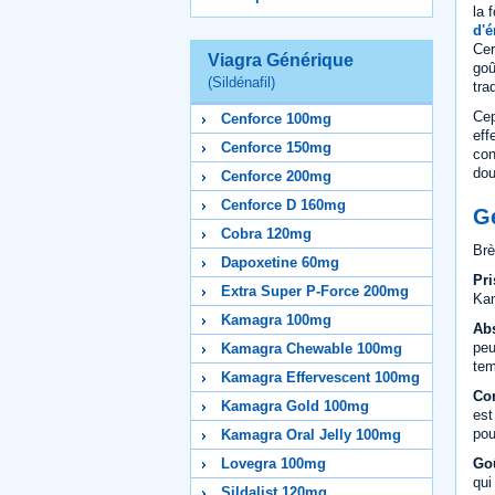
la 
d'é
Cer
Viagra Générique
goû
(Sildénafil)
tra
Cep
Cenforce 100mg
eff
Cenforce 150mg
con
dou
Cenforce 200mg
Cenforce D 160mg
G
Cobra 120mg
Brè
Dapoxetine 60mg
Pri
Extra Super P-Force 200mg
Kam
Kamagra 100mg
Abs
peu
Kamagra Chewable 100mg
tem
Kamagra Effervescent 100mg
Con
Kamagra Gold 100mg
est
pou
Kamagra Oral Jelly 100mg
Goû
Lovegra 100mg
qui
Sildalist 120mg