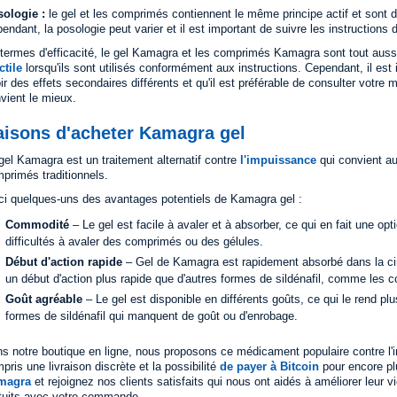
ologie :
le gel et les comprimés contiennent le même principe actif et sont
endant, la posologie peut varier et il est important de suivre les instruction
termes d'efficacité, le gel Kamagra et les comprimés Kamagra sont tout aussi 
ctile
lorsqu'ils sont utilisés conformément aux instructions. Cependant, il es
ir des effets secondaires différents et qu'il est préférable de consulter votre
vient le mieux.
aisons d'acheter Kamagra gel
gel Kamagra est un traitement alternatif contre
l'impuissance
qui convient a
primés traditionnels.
ci quelques-uns des avantages potentiels de Kamagra gel :
Commodité
– Le gel est facile à avaler et à absorber, ce qui en fait une o
difficultés à avaler des comprimés ou des gélules.
Début d'action rapide
– Gel de Kamagra est rapidement absorbé dans la cir
un début d'action plus rapide que d'autres formes de sildénafil, comme les 
Goût agréable
– Le gel est disponible en différents goûts, ce qui le rend plu
formes de sildénafil qui manquent de goût ou d'enrobage.
s notre boutique en ligne, nous proposons ce médicament populaire contre l
pris une livraison discrète et la possibilité
de payer à Bitcoin
pour encore plu
magra
et rejoignez nos clients satisfaits qui nous ont aidés à améliorer leur
tuits avec votre commande.