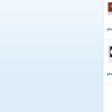
plu
plu