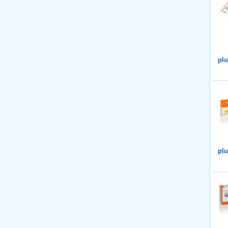
plu
plu