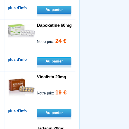
plus d'info
Au panier
Dapoxetine 60mg
24 €
Notre prix:
plus d'info
Au panier
Vidalista 20mg
19 €
Notre prix:
plus d'info
Au panier
Tadacip 20mg