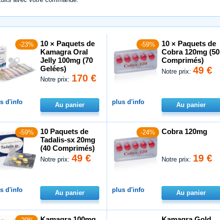
10 × Paquets de
10 × Paquets de
-23%
-59%
Kamagra Oral
Cobra 120mg (50
Jelly 100mg (70
Comprimés)
Gelées)
49 €
Notre prix:
170 €
Notre prix:
s d'info
plus d'info
Au panier
Au panier
10 Paquets de
Cobra 120mg
-59%
-24%
Tadalis-sx 20mg
(40 Comprimés)
49 €
19 €
Notre prix:
Notre prix:
s d'info
plus d'info
Au panier
Au panier
Kamagra 100mg
Kamagra Gold