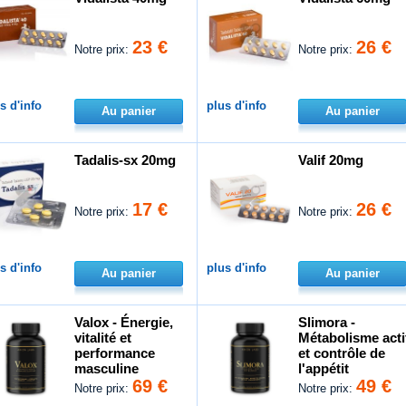
23 €
26 €
Notre prix:
Notre prix:
s d'info
plus d'info
Au panier
Au panier
Tadalis-sx 20mg
Valif 20mg
17 €
26 €
Notre prix:
Notre prix:
s d'info
plus d'info
Au panier
Au panier
Valox - Énergie,
Slimora -
vitalité et
Métabolisme acti
performance
et contrôle de
masculine
l'appétit
69 €
49 €
Notre prix:
Notre prix: