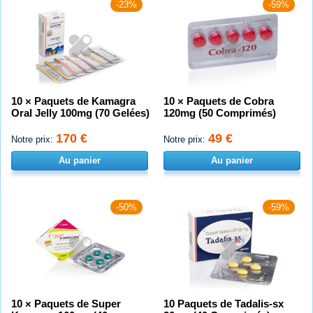
-23%
-59%
10 × Paquets de Kamagra
10 × Paquets de Cobra
Oral Jelly 100mg (70 Gelées)
120mg (50 Comprimés)
170 €
49 €
Notre prix:
Notre prix:
Au panier
Au panier
-50%
-59%
10 × Paquets de Super
10 Paquets de Tadalis-sx