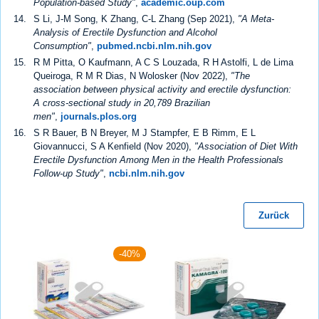
Population-based Study"
,
academic.oup.com
S Li, J-M Song, K Zhang, C-L Zhang (Sep 2021),
"A Meta-
Analysis of Erectile Dysfunction and Alcohol
Consumption"
,
pubmed.ncbi.nlm.nih.gov
R M Pitta, O Kaufmann, A C S Louzada, R H Astolfi, L de Lima
Queiroga, R M R Dias, N Wolosker (Nov 2022),
"The
association between physical activity and erectile dysfunction:
A cross-sectional study in 20,789 Brazilian
men"
,
journals.plos.org
S R Bauer, B N Breyer, M J Stampfer, E B Rimm, E L
Giovannucci, S A Kenfield (Nov 2020),
"Association of Diet With
Erectile Dysfunction Among Men in the Health Professionals
Follow-up Study"
,
ncbi.nlm.nih.gov
Zurück
-40%