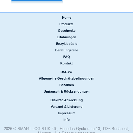
Home
|
Produkte
|
Geschenke
|
Erfahrungen
|
Enzyklopädie
|
Beratungstelle
|
FAQ
|
Kontakt
DSGVO
|
Allgemeine Geschäftsbedingungen
|
Bezahlen
|
Umtausch & Rücksendungen
Diskrete Abwicklung
|
Versand & Lieferung
|
Impressum
|
Info
2026 © SMART LOGISTIK kft., Hegedus Gyula utca 13, 1136 Budapest,