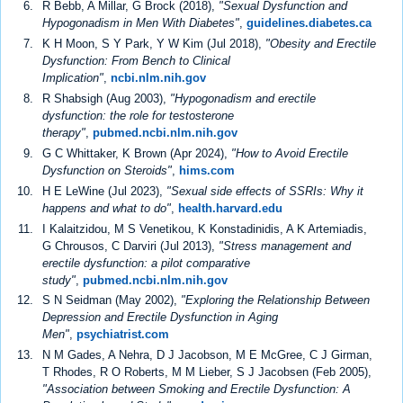
R Bebb, A Millar, G Brock (2018),
"Sexual Dysfunction and
Hypogonadism in Men With Diabetes"
,
guidelines.diabetes.ca
K H Moon, S Y Park, Y W Kim (Jul 2018),
"Obesity and Erectile
Dysfunction: From Bench to Clinical
Implication"
,
ncbi.nlm.nih.gov
R Shabsigh (Aug 2003),
"Hypogonadism and erectile
dysfunction: the role for testosterone
therapy"
,
pubmed.ncbi.nlm.nih.gov
G C Whittaker, K Brown (Apr 2024),
"How to Avoid Erectile
Dysfunction on Steroids"
,
hims.com
H E LeWine (Jul 2023),
"Sexual side effects of SSRIs: Why it
happens and what to do"
,
health.harvard.edu
I Kalaitzidou, M S Venetikou, K Konstadinidis, A K Artemiadis,
G Chrousos, C Darviri (Jul 2013),
"Stress management and
erectile dysfunction: a pilot comparative
study"
,
pubmed.ncbi.nlm.nih.gov
S N Seidman (May 2002),
"Exploring the Relationship Between
Depression and Erectile Dysfunction in Aging
Men"
,
psychiatrist.com
N M Gades, A Nehra, D J Jacobson, M E McGree, C J Girman,
T Rhodes, R O Roberts, M M Lieber, S J Jacobsen (Feb 2005),
"Association between Smoking and Erectile Dysfunction: A