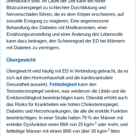
unerlässlich sind. Im Laufe der Zeit kann ein hoher
Blutzuckerspiegel zu schlechter Durchblutung und
Nervenschäden führen, die es dem Körper erschweren, auf
sexuelle Erregung zu reagieren. Eine angemessene
Behandlung des Diabetes mit Medikamenten, einer
Ernährungsumstellung und einer Änderung des Lebensstils
kann dazu beitragen, den Schweregrad der ED bei Männern
mit Diabetes zu verringern.
Übergewicht
Übergewicht wird häufig mit ED in Verbindung gebracht, da es
sich auf den Hormonhaushalt und die kardiovaskuläre
Gesundheit auswirkt.
Fettleibigkeit
kann den
Testosteronspiegel senken, was wiederum die Libido und die
Erektionsfähigkeit beeinträchtigen kann. Obesität erhöht auch
das Risiko für Krankheiten wie hohen Cholesterinspiegel,
Diabetes und Herzerkrankungen, die alle die erektile Funktion
beeinträchtigen. In einer Studie hatten 79 % der Männer mit
2
erektiler Dysfunktion einen BMI von 25 kg/m
oder mehr, und
2
fettleibige Männer mit einem BMI von über 30 kg/m
litten