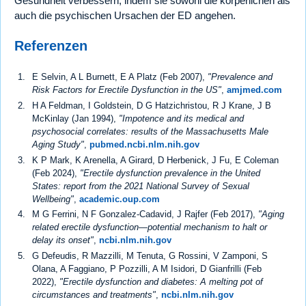
Gesundheit verbessern, indem sie sowohl die körperlichen als
auch die psychischen Ursachen der ED angehen.
Referenzen
E Selvin, A L Burnett, E A Platz (Feb 2007),
"Prevalence and
Risk Factors for Erectile Dysfunction in the US"
,
amjmed.com
H A Feldman, I Goldstein, D G Hatzichristou, R J Krane, J B
McKinlay (Jan 1994),
"Impotence and its medical and
psychosocial correlates: results of the Massachusetts Male
Aging Study"
,
pubmed.ncbi.nlm.nih.gov
K P Mark, K Arenella, A Girard, D Herbenick, J Fu, E Coleman
(Feb 2024),
"Erectile dysfunction prevalence in the United
States: report from the 2021 National Survey of Sexual
Wellbeing"
,
academic.oup.com
M G Ferrini, N F Gonzalez-Cadavid, J Rajfer (Feb 2017),
"Aging
related erectile dysfunction—potential mechanism to halt or
delay its onset"
,
ncbi.nlm.nih.gov
G Defeudis, R Mazzilli, M Tenuta, G Rossini, V Zamponi, S
Olana, A Faggiano, P Pozzilli, A M Isidori, D Gianfrilli (Feb
2022),
"Erectile dysfunction and diabetes: A melting pot of
circumstances and treatments"
,
ncbi.nlm.nih.gov