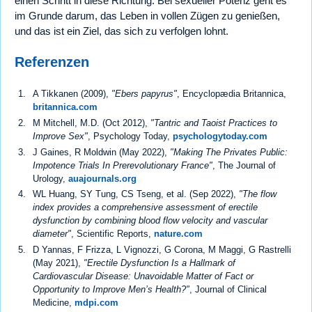
einen Schritt in diese Richtung. Bei sexueller Potenz geht es
im Grunde darum, das Leben in vollen Zügen zu genießen,
und das ist ein Ziel, das sich zu verfolgen lohnt.
Referenzen
A Tikkanen (2009),
"Ebers papyrus"
, Encyclopædia Britannica,
britannica.com
M Mitchell, M.D. (Oct 2012),
"Tantric and Taoist Practices to
Improve Sex"
, Psychology Today,
psychologytoday.com
J Gaines, R Moldwin (May 2022),
"Making The Privates Public:
Impotence Trials In Prerevolutionary France"
, The Journal of
Urology,
auajournals.org
WL Huang, SY Tung, CS Tseng, et al. (Sep 2022),
"The flow
index provides a comprehensive assessment of erectile
dysfunction by combining blood flow velocity and vascular
diameter"
, Scientific Reports,
nature.com
D Yannas, F Frizza, L Vignozzi, G Corona, M Maggi, G Rastrelli
(May 2021),
"Erectile Dysfunction Is a Hallmark of
Cardiovascular Disease: Unavoidable Matter of Fact or
Opportunity to Improve Men’s Health?"
, Journal of Clinical
Medicine,
mdpi.com