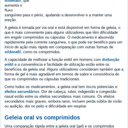
sildenafil
, que
aumenta o
fluxo
sanguíneo para o pénis, ajudando a desenvolver e a manter uma
ereção.
A geleia é tomada por via oral e está disponível em forma de geleia, o
que é mais conveniente para alguns utilizadores que têm dificuldade
em engolir comprimidos ou cápsulas. O medicamento é absorvido
rapidamente pela corrente sanguínea, o que pode ser benéfico para um
início de ação mais rápido em comparação com outras formas de
sildenafil
, como os comprimidos.
A capacidade de melhorar a função erétil em homens com
disfunção
erétil
e a conveniência e facilidade de utilização estão entre os
benefícios da geleia oral. Alguns utilizadores consideram também que a
forma de gel é mais agradável em termos de sabor e consistência do
que os comprimidos ou cápsulas tradicionais.
Como todos os medicamentos, a geleia oral tem riscos potenciais e
efeitos secundários
. Dor de cabeça, rubor, indigestão e congestão
nasal estão entre os efeitos secundários mais comuns. Os efeitos
secundários mais graves, embora raros, incluem perda súbita de visão
ou audição, dor no peito e dificuldade em respirar.
Geleia oral vs comprimidos
Uma comparação rápida entre a geleia oral (gel) e os comprimidos