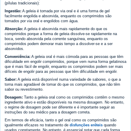
(pílulas tradicionais):
Ingestão:
A geleia é tomada por via oral e é uma forma de gel
facilmente engolida e absorvida, enquanto os comprimidos são
tomados por via oral e engolidos com água.
Absorção:
A geleia é absorvida mais rapidamente do que os
comprimidos porque a forma de geleia dissolve-se rapidamente na
boca, sendo absorvida pela corrente sanguínea, enquanto os
comprimidos podem demorar mais tempo a dissolver-se e a ser
absorvidos.
Conveniência:
A geleia oral é mais cómoda para as pessoas que têm
dificuldade em engolir comprimidos, porque vem numa forma gelatinosa
que é mais fácil de engolir, enquanto os comprimidos podem ser mais
difíceis de engolir para as pessoas que têm dificuldade em engolir.
Sabor:
A geleia está disponível numa variedade de sabores, o que a
torna mais agradável de tomar do que os comprimidos, que não têm
sabor ou revestimento.
Dosagem:
Tanto a geleia oral como os comprimidos contêm o mesmo
ingrediente ativo e estão disponíveis na mesma dosagem. No entanto,
o regime de dosagem pode ser diferente e é importante seguir as
instruções do seu médico para a dosagem correta.
Em termos de eficácia, tanto o gel oral como os comprimidos são
igualmente eficazes no tratamento de
disfunções eréteis
quando
usados corretamente. No entanto, é essencial notar que cada forma