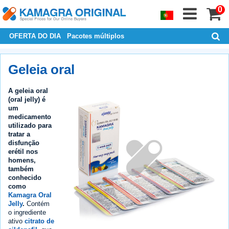
0
OFERTA DO DIA
Pacotes múltiplos
Geleia oral
A geleia oral
(oral jelly) é
um
medicamento
utilizado para
tratar a
disfunção
erétil nos
homens,
também
conhecido
como
Kamagra Oral
Jelly
.
Contém
o ingrediente
ativo
citrato de