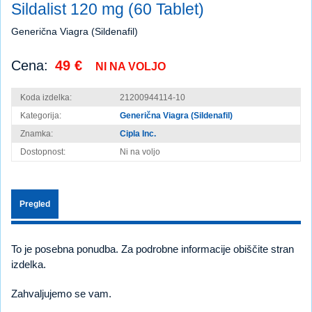
Sildalist 120 mg (60 Tablet)
Generična Viagra (Sildenafil)
Cena:
49 €
NI NA VOLJO
Koda izdelka:
21200944114-10
Kategorija:
Generična Viagra (Sildenafil)
Znamka:
Cipla Inc.
Dostopnost:
Ni na voljo
Pregled
To je posebna ponudba. Za podrobne informacije obiščite stran
izdelka.
Zahvaljujemo se vam.