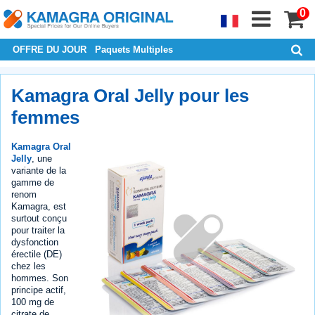
0
OFFRE DU JOUR
Paquets Multiples
Kamagra Oral Jelly pour les
femmes
Kamagra Oral
Jelly
, une
variante de la
gamme de
renom
Kamagra, est
surtout conçu
pour traiter la
dysfonction
érectile (DE)
chez les
hommes. Son
principe actif,
100 mg de
citrate de