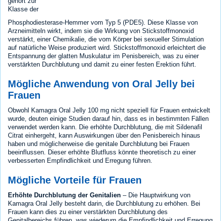
gehört zur
Klasse der
Phosphodiesterase-Hemmer vom Typ 5 (PDE5). Diese Klasse von
Arzneimitteln wirkt, indem sie die Wirkung von Stickstoffmonoxid
verstärkt, einer Chemikalie, die vom Körper bei sexueller Stimulation
auf natürliche Weise produziert wird. Stickstoffmonoxid erleichtert die
Entspannung der glatten Muskulatur im Penisbereich, was zu einer
verstärkten Durchblutung und damit zu einer festen Erektion führt.
Mögliche Anwendung von Oral Jelly bei
Frauen
Obwohl Kamagra Oral Jelly 100 mg nicht speziell für Frauen entwickelt
wurde, deuten einige Studien darauf hin, dass es in bestimmten Fällen
verwendet werden kann. Die erhöhte Durchblutung, die mit Sildenafil
Citrat einhergeht, kann Auswirkungen über den Penisbereich hinaus
haben und möglicherweise die genitale Durchblutung bei Frauen
beeinflussen. Dieser erhöhte Blutfluss könnte theoretisch zu einer
verbesserten Empfindlichkeit und Erregung führen.
Mögliche Vorteile für Frauen
Erhöhte Durchblutung der Genitalien
– Die Hauptwirkung von
Kamagra Oral Jelly besteht darin, die Durchblutung zu erhöhen. Bei
Frauen kann dies zu einer verstärkten Durchblutung des
Genitalbereichs führen, was wiederum die Empfindlichkeit und Erregung