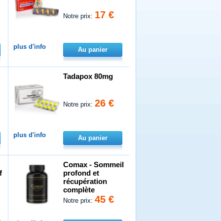
17 €
Notre prix:
plus d'info
Au panier
Tadapox 80mg
26 €
Notre prix:
plus d'info
Au panier
Comax - Sommeil
f
profond et
récupération
complète
45 €
Notre prix: