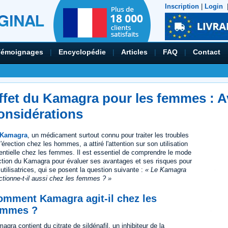
Inscription
|
Login
Témoignages
|
Encyclopédie
|
Articles
|
FAQ
|
Contact
ffet du Kamagra pour les femmes : A
onsidérations
 Kamagra
, un médicament surtout connu pour traiter les troubles
l'érection chez les hommes, a attiré l'attention sur son utilisation
entielle chez les femmes. Il est essentiel de comprendre le mode
ction du Kamagra pour évaluer ses avantages et ses risques pour
 utilisatrices, qui se posent la question suivante :
« Le Kamagra
ctionne-t-il aussi chez les femmes ? »
omment Kamagra agit-il chez les
emmes ?
agra contient du citrate de sildénafil, un inhibiteur de la