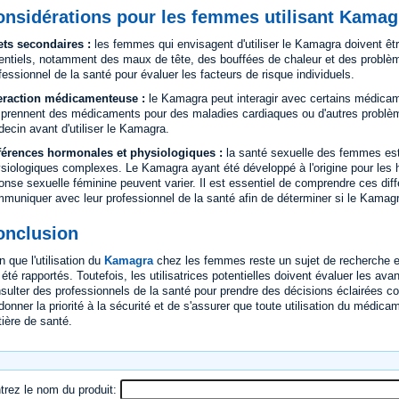
onsidérations pour les femmes utilisant Kamag
ets secondaires :
les femmes qui envisagent d'utiliser le Kamagra doivent êt
entiels, notamment des maux de tête, des bouffées de chaleur et des problème
fessionnel de la santé pour évaluer les facteurs de risque individuels.
eraction médicamenteuse :
le Kamagra peut interagir avec certains médicame
 prennent des médicaments pour des maladies cardiaques ou d'autres problèm
ecin avant d'utiliser le Kamagra.
férences hormonales et physiologiques :
la santé sexuelle des femmes est
siologiques complexes. Le Kamagra ayant été développé à l'origine pour les h
onse sexuelle féminine peuvent varier. Il est essentiel de comprendre ces di
muniquer avec leur professionnel de la santé afin de déterminer si le Kamagra 
onclusion
n que l'utilisation du
Kamagra
chez les femmes reste un sujet de recherche et 
 été rapportés. Toutefois, les utilisatrices potentielles doivent évaluer les ava
sulter des professionnels de la santé pour prendre des décisions éclairées con
donner la priorité à la sécurité et de s'assurer que toute utilisation du médi
ière de santé.
trez le nom du produit: