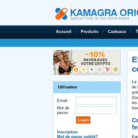
Accueil
|
Produits
|
Cadeaux
|
E
c
Le
de 
Utilisateur
pot
d'a
Email:
les
fon
Mot de
passe:
C
f
Inscription
Kam
Mot de passe oublié?