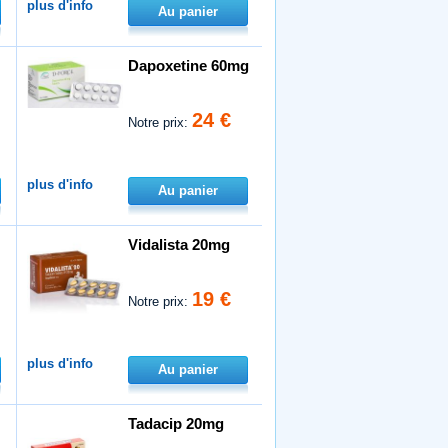
plus d'info
Au panier
Dapoxetine 60mg
24 €
Notre prix:
plus d'info
Au panier
Vidalista 20mg
19 €
Notre prix:
plus d'info
Au panier
Tadacip 20mg