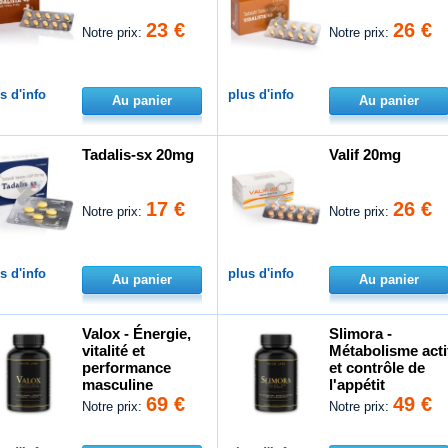
23 €
26 €
Notre prix:
Notre prix:
s d'info
plus d'info
Au panier
Au panier
Tadalis-sx 20mg
Valif 20mg
17 €
26 €
Notre prix:
Notre prix:
s d'info
plus d'info
Au panier
Au panier
Valox - Énergie,
Slimora -
vitalité et
Métabolisme acti
performance
et contrôle de
masculine
l'appétit
69 €
49 €
Notre prix:
Notre prix: