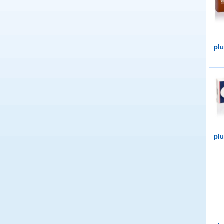
plu
plu