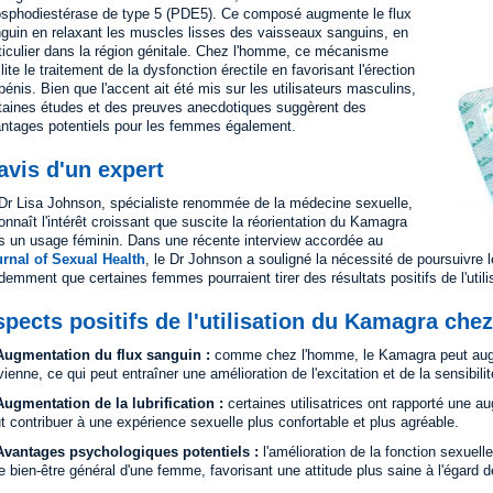
sphodiestérase de type 5 (PDE5). Ce composé augmente le flux
guin en relaxant les muscles lisses des vaisseaux sanguins, en
ticulier dans la région génitale. Chez l'homme, ce mécanisme
ilite le traitement de la dysfonction érectile en favorisant l'érection
pénis. Bien que l'accent ait été mis sur les utilisateurs masculins,
taines études et des preuves anecdotiques suggèrent des
ntages potentiels pour les femmes également.
avis d'un expert
Dr Lisa Johnson, spécialiste renommée de la médecine sexuelle,
onnaît l'intérêt croissant que suscite la réorientation du Kamagra
s un usage féminin. Dans une récente interview accordée au
rnal of Sexual Health
, le Dr Johnson a souligné la nécessité de poursuivre 
demment que certaines femmes pourraient tirer des résultats positifs de l'util
pects positifs de l'utilisation du Kamagra che
ugmentation du flux sanguin :
comme chez l'homme, le Kamagra peut augme
vienne, ce qui peut entraîner une amélioration de l'excitation et de la sensibilit
ugmentation de la lubrification :
certaines utilisatrices ont rapporté une au
t contribuer à une expérience sexuelle plus confortable et plus agréable.
vantages psychologiques potentiels :
l'amélioration de la fonction sexuelle
le bien-être général d'une femme, favorisant une attitude plus saine à l'égard de 