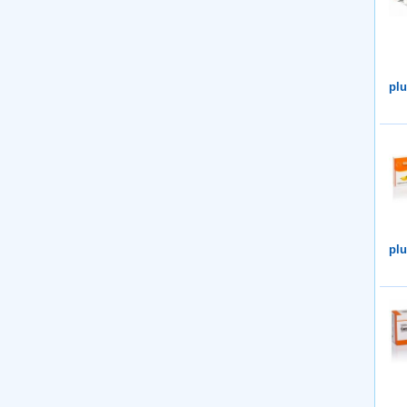
plu
plu