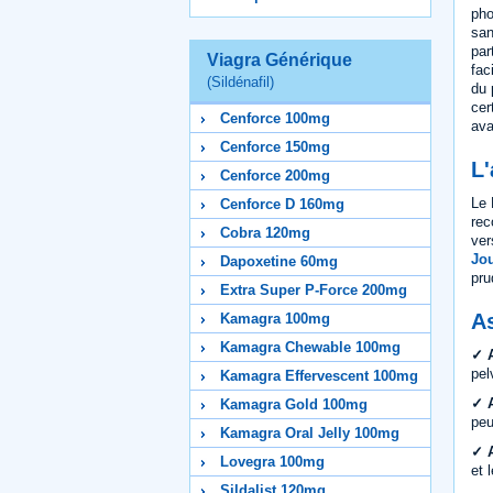
pho
san
par
Viagra Générique
fac
(Sildénafil)
du 
cer
Cenforce 100mg
ava
Cenforce 150mg
L'
Cenforce 200mg
Le 
Cenforce D 160mg
rec
Cobra 120mg
ver
Jou
Dapoxetine 60mg
pru
Extra Super P-Force 200mg
As
Kamagra 100mg
Kamagra Chewable 100mg
✓ A
pel
Kamagra Effervescent 100mg
✓ A
Kamagra Gold 100mg
peu
Kamagra Oral Jelly 100mg
✓ A
Lovegra 100mg
et 
Sildalist 120mg