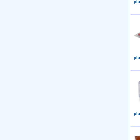
plu
plu
plu