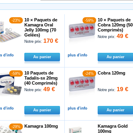
10 × Paquets de
10 × Paquets de
-23%
-59%
Kamagra Oral
Cobra 120mg (50
Jelly 100mg (70
Comprimés)
Gelées)
49 €
Notre prix:
170 €
Notre prix:
s d'info
plus d'info
Au panier
Au panier
10 Paquets de
Cobra 120mg
-59%
-24%
Tadalis-sx 20mg
(40 Comprimés)
49 €
19 €
Notre prix:
Notre prix:
s d'info
plus d'info
Au panier
Au panier
Kamagra 100mg
Kamagra Gold
-29%
100mg