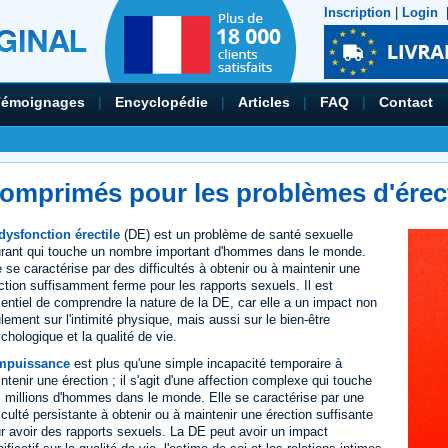
Inscription
|
Login
Témoignages
|
Encyclopédie
|
Articles
|
FAQ
|
Contact
omprimés pour les problèmes d'érec
dysfonction érectile
(DE) est un problème de santé sexuelle
rant qui touche un nombre important d'hommes dans le monde.
e se caractérise par des difficultés à obtenir ou à maintenir une
ction suffisamment ferme pour les rapports sexuels. Il est
entiel de comprendre la nature de la DE, car elle a un impact non
lement sur l'intimité physique, mais aussi sur le bien-être
chologique et la qualité de vie.
impuissance
est plus qu'une simple incapacité temporaire à
ntenir une érection ; il s'agit d'une affection complexe qui touche
 millions d'hommes dans le monde. Elle se caractérise par une
ficulté persistante à obtenir ou à maintenir une érection suffisante
r avoir des rapports sexuels. La DE peut avoir un impact