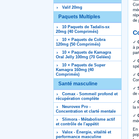
Con
Valif 20mg
méd
rép
Paquets Multiples
de 
10 Paquets de Tadalis-sx
C
20mg (40 Comprimés)
10 × Paquets de Cobra
✓
120mg (50 Comprimés)
à p
10 × Paquets de Kamagra
par
Oral Jelly 100mg (70 Gelées)
✓
10 × Paquets de Super
spé
Kamagra 160mg (40
Comprimés)
✓
Com
Santé masculine
✓
de 
Comax - Sommeil profond et
récupération complète
✓
Neurovex Pro -
la 
Concentration et clarté mentale
✓
Slimora - Métabolisme actif
méd
et contrôle de l'appétit
En 
Valox - Énergie, vitalité et
pop
performance masculine