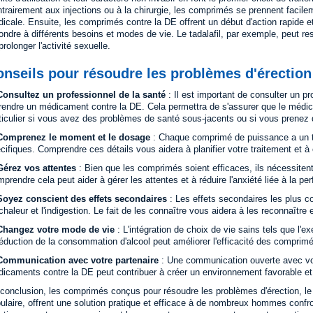
trairement aux injections ou à la chirurgie, les comprimés se prennent facilem
icale. Ensuite, les comprimés contre la DE offrent un début d'action rapide e
ondre à différents besoins et modes de vie. Le tadalafil, par exemple, peut re
prolonger l'activité sexuelle.
onseils pour résoudre les problèmes d'érectio
Consultez un professionnel de la santé
: Il est important de consulter un 
rendre un médicament contre la DE. Cela permettra de s'assurer que le médi
ticulier si vous avez des problèmes de santé sous-jacents ou si vous prenez
Comprenez le moment et le dosage
: Chaque comprimé de puissance a un te
cifiques. Comprendre ces détails vous aidera à planifier votre traitement et à
Gérez vos attentes
: Bien que les comprimés soient efficaces, ils nécessitent
prendre cela peut aider à gérer les attentes et à réduire l'anxiété liée à la pe
Soyez conscient des effets secondaires
: Les effets secondaires les plus c
chaleur et l'indigestion. Le fait de les connaître vous aidera à les reconnaître 
Changez votre mode de vie
: L'intégration de choix de vie sains tels que l'ex
réduction de la consommation d'alcool peut améliorer l'efficacité des comprim
Communication avec votre partenaire
: Une communication ouverte avec votre
icaments contre la DE peut contribuer à créer un environnement favorable e
conclusion, les comprimés conçus pour résoudre les problèmes d'érection, le 
ulaire, offrent une solution pratique et efficace à de nombreux hommes conf