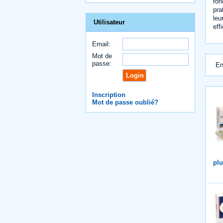
fon
pra
leu
Utilisateur
eff
Email:
Mot de
passe:
En
Inscription
Mot de passe oublié?
plu