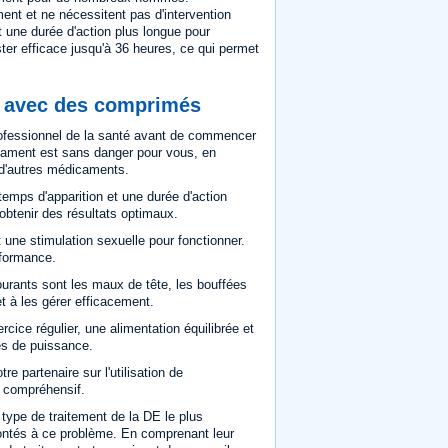
ent et ne nécessitent pas d'intervention
t une durée d'action plus longue pour
ster efficace jusqu'à 36 heures, ce qui permet
n avec des comprimés
professionnel de la santé avant de commencer
cament est sans danger pour vous, en
 d'autres médicaments.
mps d'apparition et une durée d'action
 obtenir des résultats optimaux.
 une stimulation sexuelle pour fonctionner.
rformance.
ourants sont les maux de tête, les bouffées
et à les gérer efficacement.
ercice régulier, une alimentation équilibrée et
és de puissance.
 partenaire sur l'utilisation de
t compréhensif.
type de traitement de la DE le plus
rontés à ce problème. En comprenant leur