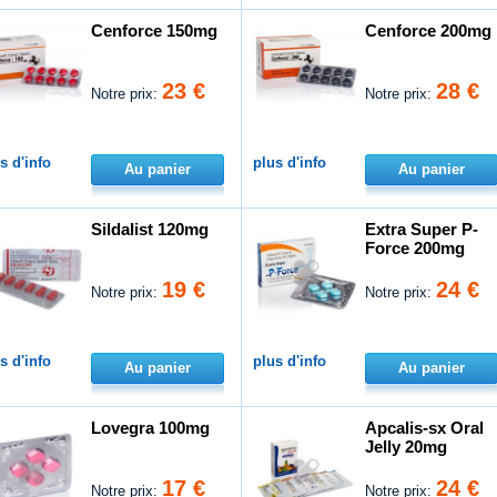
Cenforce 150mg
Cenforce 200mg
23 €
28 €
Notre prix:
Notre prix:
s d'info
plus d'info
Au panier
Au panier
Sildalist 120mg
Extra Super P-
Force 200mg
19 €
24 €
Notre prix:
Notre prix:
s d'info
plus d'info
Au panier
Au panier
Lovegra 100mg
Apcalis-sx Oral
Jelly 20mg
17 €
24 €
Notre prix:
Notre prix: