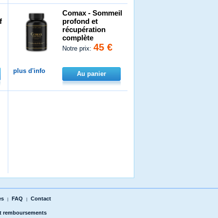
Comax - Sommeil
f
profond et
récupération
complète
45 €
Notre prix:
plus d'info
Au panier
es
FAQ
Contact
|
|
et remboursements