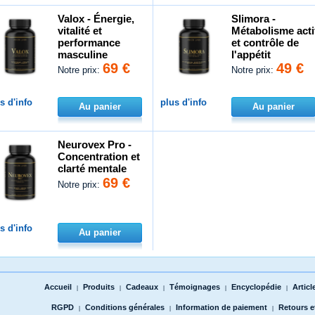
Valox - Énergie,
Slimora -
vitalité et
Métabolisme acti
performance
et contrôle de
masculine
l'appétit
69 €
49 €
Notre prix:
Notre prix:
s d'info
plus d'info
Au panier
Au panier
Neurovex Pro -
Concentration et
clarté mentale
69 €
Notre prix:
s d'info
Au panier
Accueil
Produits
Cadeaux
Témoignages
Encyclopédie
Articl
|
|
|
|
|
RGPD
Conditions générales
Information de paiement
Retours 
|
|
|