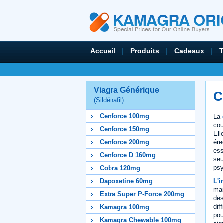
Accueil
|
Produits
|
Cadeaux
|
Viagra Générique
C
(Sildénafil)
Cenforce 100mg
La
cou
Cenforce 150mg
Ell
ére
Cenforce 200mg
ess
Cenforce D 160mg
seu
psy
Cobra 120mg
L'
Dapoxetine 60mg
mai
Extra Super P-Force 200mg
des
dif
Kamagra 100mg
pou
Kamagra Chewable 100mg