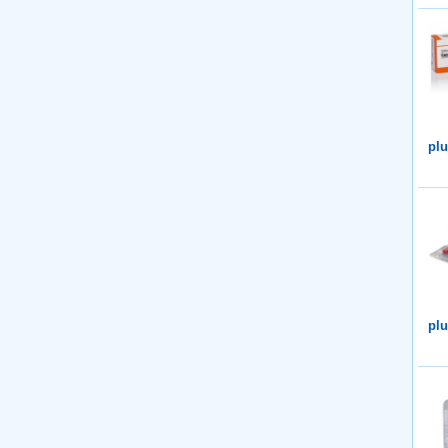
plu
plu