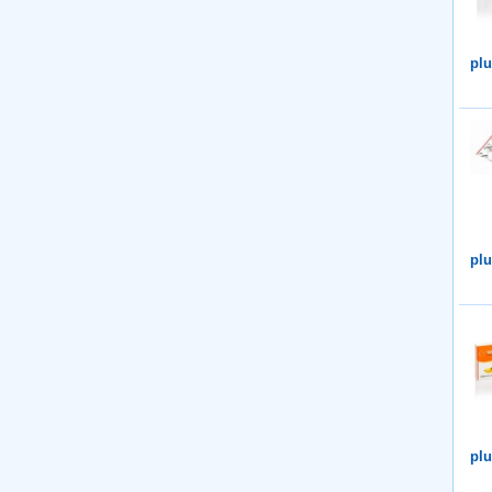
plu
plu
plu