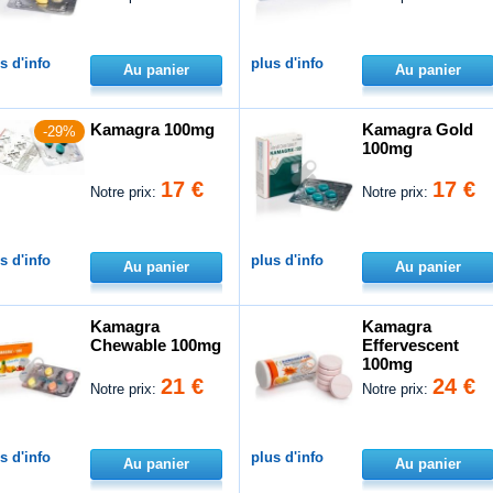
s d'info
plus d'info
Au panier
Au panier
Kamagra 100mg
Kamagra Gold
-29%
100mg
17 €
17 €
Notre prix:
Notre prix:
s d'info
plus d'info
Au panier
Au panier
Kamagra
Kamagra
Chewable 100mg
Effervescent
100mg
21 €
24 €
Notre prix:
Notre prix:
s d'info
plus d'info
Au panier
Au panier