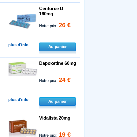
Cenforce D
160mg
26 €
Notre prix:
plus d'info
Au panier
Dapoxetine 60mg
24 €
Notre prix:
plus d'info
Au panier
Vidalista 20mg
19 €
Notre prix: