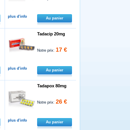
plus d'info
Au panier
Tadacip 20mg
17 €
Notre prix:
plus d'info
Au panier
Tadapox 80mg
26 €
Notre prix:
plus d'info
Au panier