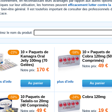
ctionnement, en reconnaissant leurs avantages par rapport aux autres options
tiques sur leur utilisation, les hommes peuvent
efficacement lutter contre la
r bien-être général. Il est toutefois important de consulter des professionnels 
icace.
trez le nom du produit:
10 × Paquets de
10 × Paquets de
-23%
-59%
Kamagra Oral
Cobra 120mg (50
Jelly 100mg (70
Comprimés)
Gelées)
49 €
Notre prix:
170 €
Notre prix:
s d'info
plus d'info
Au panier
Au panier
10 Paquets de
Cobra 120mg
-59%
-24%
Tadalis-sx 20mg
(40 Comprimés)
49 €
19 €
Notre prix:
Notre prix: