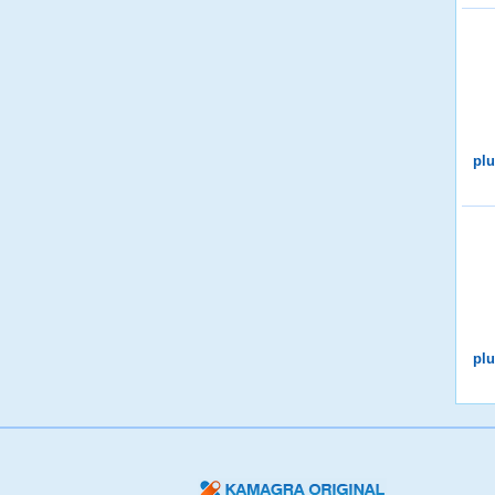
plu
plu