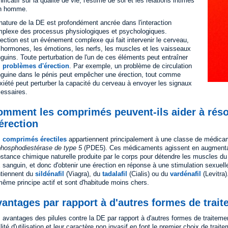
nificatif sur la qualité de vie, l'estime de soi et les relations intimes
un homme.
nature de la DE est profondément ancrée dans l'interaction
plexe des processus physiologiques et psychologiques.
rection est un événement complexe qui fait intervenir le cerveau,
 hormones, les émotions, les nerfs, les muscles et les vaisseaux
guins. Toute perturbation de l'un de ces éléments peut entraîner
s
problèmes d'érection
. Par exemple, un problème de circulation
guine dans le pénis peut empêcher une érection, tout comme
nxiété peut perturber la capacité du cerveau à envoyer les signaux
essaires.
omment les comprimés peuvent-ils aider à rés
érection
s
comprimés érectiles
appartiennent principalement à une classe de médicam
phosphodiestérase de type 5
(PDE5). Ces médicaments agissent en augmentant 
stance chimique naturelle produite par le corps pour détendre les muscles du
x sanguin, et donc d'obtenir une érection en réponse à une stimulation sexuelle
tiennent du
sildénafil
(Viagra), du
tadalafil
(Cialis) ou du
vardénafil
(Levitra
même principe actif et sont d'habitude moins chers.
antages par rapport à d'autres formes de trait
 avantages des pilules contre la DE par rapport à d'autres formes de traitemen
ilité d'utilisation et leur caractère non invasif en font le premier choix de t