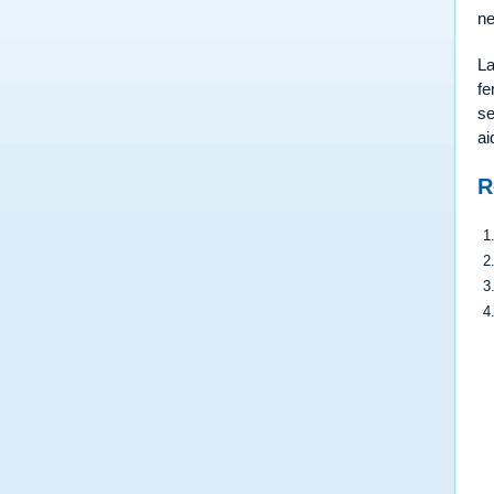
ne
La
fe
se
ai
R