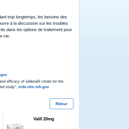
dant trop longtemps, les besoins des
vre à la discussion sur les troubles
nts dans les options de traitement pour
e vie.
.gov
nd efficacy of sildenafil citrate for the
led study"
,
ncbi.nlm.nih.gov
Retour
Valif 20mg