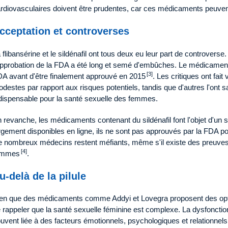
rdiovasculaires doivent être prudentes, car ces médicaments peuvent
cceptation et controverses
 flibansérine et le sildénafil ont tous deux eu leur part de controverse
approbation de la FDA a été long et semé d'embûches. Le médicament a
[3]
A avant d'être finalement approuvé en 2015
. Les critiques ont fai
destes par rapport aux risques potentiels, tandis que d'autres l'on
dispensable pour la santé sexuelle des femmes.
 revanche, les médicaments contenant du sildénafil font l'objet d'un sc
rgement disponibles en ligne, ils ne sont pas approuvés par la FDA pou
 nombreux médecins restent méfiants, même s'il existe des preuves cl
[4]
emmes
.
u-delà de la pilule
en que des médicaments comme Addyi et Lovegra proposent des opti
 rappeler que la santé sexuelle féminine est complexe. La dysfoncti
uvent liée à des facteurs émotionnels, psychologiques et relationne