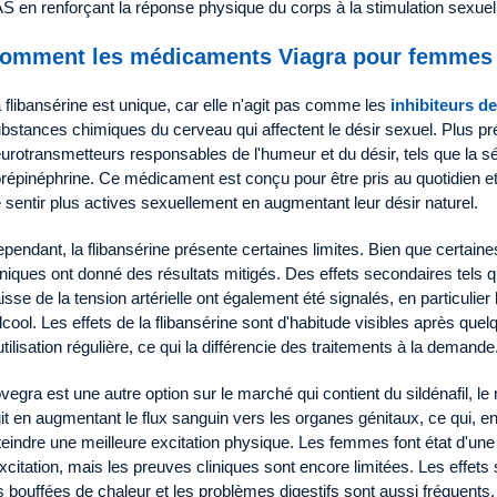
S en renforçant la réponse physique du corps à la stimulation sexuel
omment les médicaments Viagra pour femmes a
 flibansérine est unique, car elle n'agit pas comme les
inhibiteurs d
bstances chimiques du cerveau qui affectent le désir sexuel. Plus pré
urotransmetteurs responsables de l'humeur et du désir, tels que la sé
répinéphrine. Ce médicament est conçu pour être pris au quotidien et
 sentir plus actives sexuellement en augmentant leur désir naturel.
pendant, la flibansérine présente certaines limites. Bien que certaines
iniques ont donné des résultats mitigés. Des effets secondaires tels q
isse de la tension artérielle ont également été signalés, en particuli
alcool. Les effets de la flibansérine sont d'habitude visibles après q
utilisation régulière, ce qui la différencie des traitements à la demande
vegra est une autre option sur le marché qui contient du sildénafil, le 
it en augmentant le flux sanguin vers les organes génitaux, ce qui, en
teindre une meilleure excitation physique. Les femmes font état d'une
excitation, mais les preuves cliniques sont encore limitées. Les effet
s bouffées de chaleur et les problèmes digestifs sont aussi fréquent