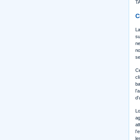
TA
C
La
su
ne
no
se
Ce
cl
ba
l'
d'
Lo
ag
at
l'
le