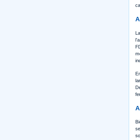
ca
A
La
l'
FD
mo
in
En
la
De
f
A
Bi
se
so