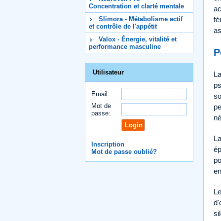
Concentration et clarté mentale
ac
Slimora - Métabolisme actif
fé
et contrôle de l'appétit
as
Valox - Énergie, vitalité et
performance masculine
P
Utilisateur
La
ps
Email:
so
Mot de
pe
passe:
né
La
Inscription
ép
Mot de passe oublié?
po
en
Le
d'
si