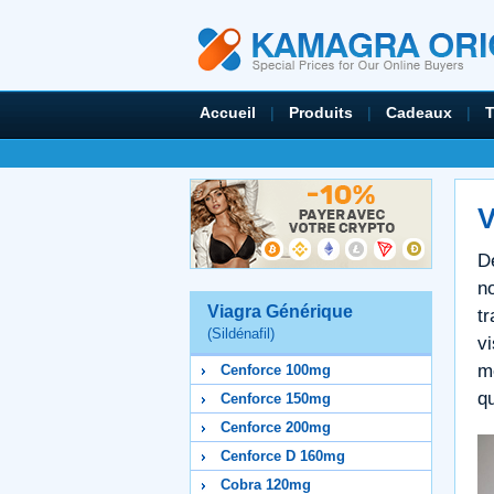
Accueil
|
Produits
|
Cadeaux
|
V
D
n
Viagra Générique
t
(Sildénafil)
v
m
Cenforce 100mg
qu
Cenforce 150mg
Cenforce 200mg
Cenforce D 160mg
Cobra 120mg