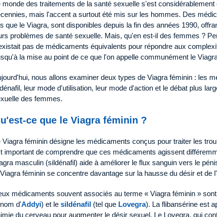
 monde des traitements de la santé sexuelle s'est considérablement 
cennies, mais l'accent a surtout été mis sur les hommes. Des médica
ls que le Viagra, sont disponibles depuis la fin des années 1990, off
urs problèmes de santé sexuelle. Mais, qu'en est-il des femmes ? P
existait pas de médicaments équivalents pour répondre aux complexi
squ'à la mise au point de ce que l'on appelle communément le Viagra
jourd'hui, nous allons examiner deux types de Viagra féminin : les m
ldénafil, leur mode d'utilisation, leur mode d'action et le débat plus larg
xuelle des femmes.
u'est-ce que le Viagra féminin ?
 Viagra féminin désigne les médicaments conçus pour traiter les tro
t important de comprendre que ces médicaments agissent différemme
agra masculin (sildénafil) aide à améliorer le flux sanguin vers le pénis 
 Viagra féminin se concentre davantage sur la hausse du désir et de l'
ux médicaments souvent associés au terme « Viagra féminin » sont
 nom d'
Addyi
) et le
sildénafil
(tel que
Lovegra
). La flibansérine est 
imie du cerveau pour augmenter le désir sexuel. Le Lovegra, qui conti