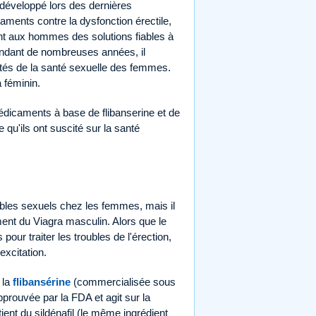
développé lors des dernières
ments contre la dysfonction érectile,
rant aux hommes des solutions fiables à
endant de nombreuses années, il
tés de la santé sexuelle des femmes.
 féminin.
édicaments à base de flibanserine et de
e qu'ils ont suscité sur la santé
ubles sexuels chez les femmes, mais il
nt du Viagra masculin. Alors que le
pour traiter les troubles de l'érection,
excitation.
 la
flibansérine
(commercialisée sous
approuvée par la FDA et agit sur la
ent du sildénafil (le même ingrédient