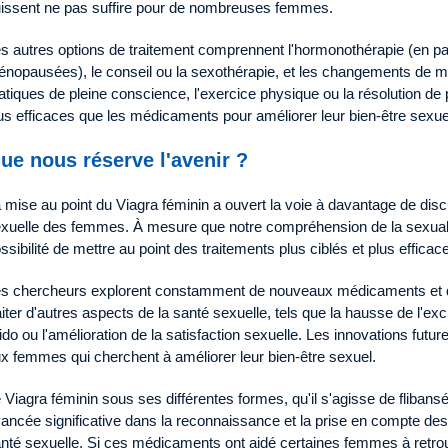
issent ne pas suffire pour de nombreuses femmes.
s autres options de traitement comprennent l'hormonothérapie (en pa
nopausées), le conseil ou la sexothérapie, et les changements de m
atiques de pleine conscience, l'exercice physique ou la résolution de
us efficaces que les médicaments pour améliorer leur bien-être sexue
ue nous réserve l'avenir ?
 mise au point du Viagra féminin a ouvert la voie à davantage de dis
xuelle des femmes. À mesure que notre compréhension de la sexualit
ssibilité de mettre au point des traitements plus ciblés et plus efficace
s chercheurs explorent constamment de nouveaux médicaments et de
aiter d'autres aspects de la santé sexuelle, tels que la hausse de l'exci
bido ou l'amélioration de la satisfaction sexuelle. Les innovations futur
x femmes qui cherchent à améliorer leur bien-être sexuel.
 Viagra féminin sous ses différentes formes, qu'il s'agisse de flibansé
ancée significative dans la reconnaissance et la prise en compte d
nté sexuelle. Si ces médicaments ont aidé certaines femmes à retrouver