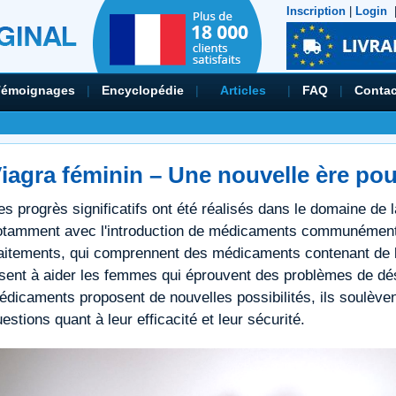
Inscription
|
Login
Témoignages
|
Encyclopédie
|
Articles
|
FAQ
|
Contac
iagra féminin – Une nouvelle ère po
es progrès significatifs ont été réalisés dans le domaine de
otamment avec l'introduction de médicaments communément 
raitements, qui comprennent des médicaments contenant de la 
isent à aider les femmes qui éprouvent des problèmes de dési
édicaments proposent de nouvelles possibilités, ils soulève
estions quant à leur efficacité et leur sécurité.