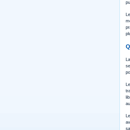
pu
Le
mé
pr
pl
Q
La
se
po
Le
tr
li
au
Le
av
sa