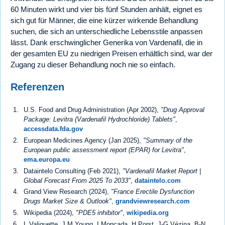
60 Minuten wirkt und vier bis fünf Stunden anhält, eignet es
sich gut für Männer, die eine kürzer wirkende Behandlung
suchen, die sich an unterschiedliche Lebensstile anpassen
lässt. Dank erschwinglicher Generika von Vardenafil, die in
der gesamten EU zu niedrigen Preisen erhältlich sind, war der
Zugang zu dieser Behandlung noch nie so einfach.
Referenzen
U.S. Food and Drug Administration (Apr 2002),
"Drug Approval
Package: Levitra (Vardenafil Hydrochloride) Tablets"
,
accessdata.fda.gov
European Medicines Agency (Jan 2025),
"Summary of the
European public assessment report (EPAR) for Levitra"
,
ema.europa.eu
Dataintelo Consulting (Feb 2021),
"Vardenafil Market Report |
Global Forecast From 2025 To 2033"
,
dataintelo.com
Grand View Research (2024),
"France Erectile Dysfunction
Drugs Market Size & Outlook"
,
grandviewresearch.com
Wikipedia (2024),
"PDE5 inhibitor"
,
wikipedia.org
L Valiquette, J M Young, I Moncada, H Porst, J-G Vézina, B-N