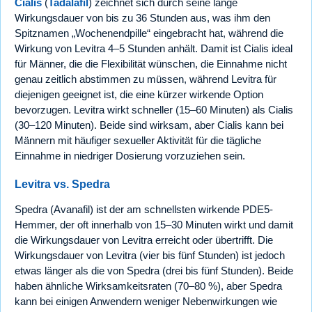
Cialis
(
Tadalafil
) zeichnet sich durch seine lange
Wirkungsdauer von bis zu 36 Stunden aus, was ihm den
Spitznamen „Wochenendpille“ eingebracht hat, während die
Wirkung von Levitra 4–5 Stunden anhält. Damit ist Cialis ideal
für Männer, die die Flexibilität wünschen, die Einnahme nicht
genau zeitlich abstimmen zu müssen, während Levitra für
diejenigen geeignet ist, die eine kürzer wirkende Option
bevorzugen. Levitra wirkt schneller (15–60 Minuten) als Cialis
(30–120 Minuten). Beide sind wirksam, aber Cialis kann bei
Männern mit häufiger sexueller Aktivität für die tägliche
Einnahme in niedriger Dosierung vorzuziehen sein.
Levitra vs. Spedra
Spedra (Avanafil) ist der am schnellsten wirkende PDE5-
Hemmer, der oft innerhalb von 15–30 Minuten wirkt und damit
die Wirkungsdauer von Levitra erreicht oder übertrifft. Die
Wirkungsdauer von Levitra (vier bis fünf Stunden) ist jedoch
etwas länger als die von Spedra (drei bis fünf Stunden). Beide
haben ähnliche Wirksamkeitsraten (70–80 %), aber Spedra
kann bei einigen Anwendern weniger Nebenwirkungen wie