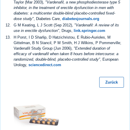
Taylor (Mar 2003),
"Vardenafil, a new phosphodiesterase type 5
inhibitor, in the treatment of erectile dysfunction in men with
diabetes: a multicenter double-blind placebo-controlled fixed-
dose study"
, Diabetes Care,
diabetesjournals.org
G M Keating, L J Scott (Sep 2012),
"Vardenafil: A review of its
use in erectile dysfunction"
, Drugs,
link.springer.com
H Porst, I D Sharlip, D Hatzichristou, E Rubio-Aurioles, M
Gittelman, B N Stancil, P M Smith, H J Wilkins, P Pommerville;
Vardenafil Study Group (Jun 2006),
"Extended duration of
efficacy of vardenafil when taken 8 hours before intercourse: a
randomized, double-blind, placebo-controlled study"
, European
Urology,
sciencedirect.com
Zurück