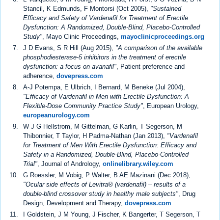
Stancil, K Edmunds, F Montorsi (Oct 2005),
"Sustained
Efficacy and Safety of Vardenafil for Treatment of Erectile
Dysfunction: A Randomized, Double-Blind, Placebo-Controlled
Study"
, Mayo Clinic Proceedings,
mayoclinicproceedings.org
J D Evans, S R Hill (Aug 2015),
"A comparison of the available
phosphodiesterase-5 inhibitors in the treatment of erectile
dysfunction: a focus on avanafil"
, Patient preference and
adherence,
dovepress.com
A-J Potempa, E Ulbrich, I Bernard, M Beneke (Jul 2004),
"Efficacy of Vardenafil in Men with Erectile Dysfunction: A
Flexible-Dose Community Practice Study"
, European Urology,
europeanurology.com
W J G Hellstrom, M Gittelman, G Karlin, T Segerson, M
Thibonnier, T Taylor, H Padma-Nathan (Jan 2013),
"Vardenafil
for Treatment of Men With Erectile Dysfunction: Efficacy and
Safety in a Randomized, Double-Blind, Placebo-Controlled
Trial"
, Journal of Andrology,
onlinelibrary.wiley.com
G Roessler, M Vobig, P Walter, B AE Mazinani (Dec 2018),
"Ocular side effects of Levitra® (vardenafil) – results of a
double-blind crossover study in healthy male subjects"
, Drug
Design, Development and Therapy,
dovepress.com
I Goldstein, J M Young, J Fischer, K Bangerter, T Segerson, T