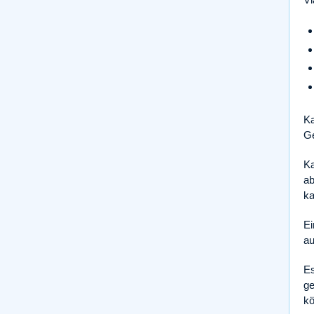
Ka
Ge
Ka
ab
ka
Ei
au
Es
ge
kö