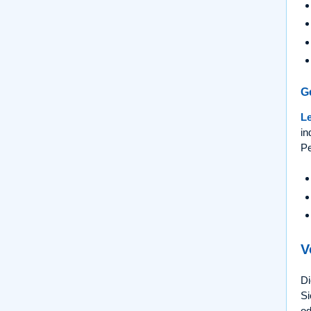
G
L
in
Pe
V
D
Si
od