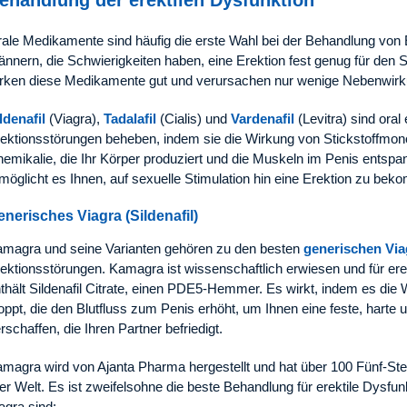
ehandlung der erektilen Dysfunktion
ale Medikamente sind häufig die erste Wahl bei der Behandlung von 
nnern, die Schwierigkeiten haben, eine Erektion fest genug für den Se
rken diese Medikamente gut und verursachen nur wenige Nebenwir
ldenafil
(Viagra),
Tadalafil
(Cialis) und
Vardenafil
(Levitra) sind or
ektionsstörungen beheben, indem sie die Wirkung von Stickstoffmonox
emikalie, die Ihr Körper produziert und die Muskeln im Penis entspan
möglicht es Ihnen, auf sexuelle Stimulation hin eine Erektion zu be
enerisches Viagra (Sildenafil)
magra und seine Varianten gehören zu den besten
generischen Vi
ektionsstörungen. Kamagra ist wissenschaftlich erwiesen und für er
thält Sildenafil Citrate, einen PDE5-Hemmer. Es wirkt, indem es di
oppt, die den Blutfluss zum Penis erhöht, um Ihnen eine feste, harte 
rschaffen, die Ihren Partner befriedigt.
magra wird von Ajanta Pharma hergestellt und hat über 100 Fünf-S
ler Welt. Es ist zweifelsohne die beste Behandlung für erektile Dysfu
agra sind: