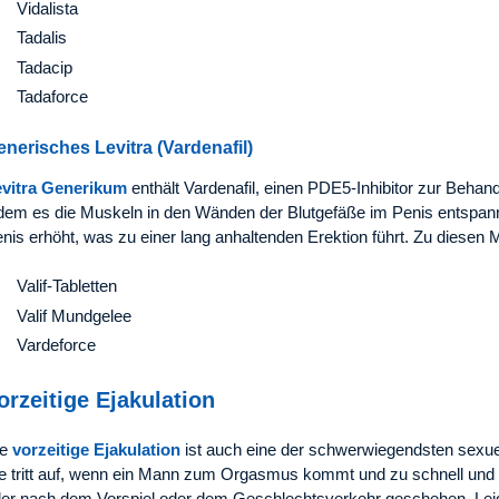
Vidalista
Tadalis
Tadacip
Tadaforce
enerisches Levitra (Vardenafil)
evitra Generikum
enthält Vardenafil, einen PDE5-Inhibitor zur Behan
dem es die Muskeln in den Wänden der Blutgefäße im Penis entspann
nis erhöht, was zu einer lang anhaltenden Erektion führt. Zu diese
Valif-Tabletten
Valif Mundgelee
Vardeforce
orzeitige Ejakulation
ie
vorzeitige Ejakulation
ist auch eine der schwerwiegendsten sexu
e tritt auf, wenn ein Mann zum Orgasmus kommt und zu schnell und unk
er nach dem Vorspiel oder dem Geschlechtsverkehr geschehen. Leider