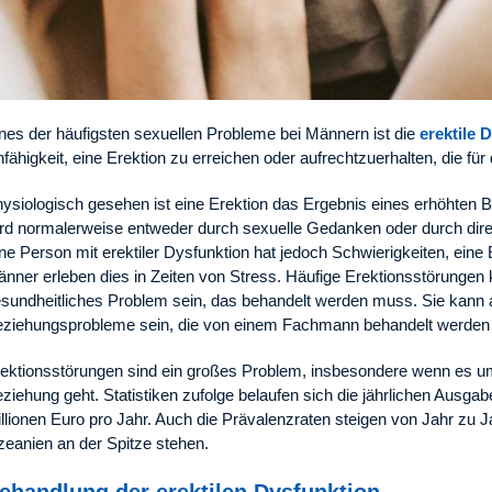
nes der häufigsten sexuellen Probleme bei Männern ist die
erektile 
fähigkeit, eine Erektion zu erreichen oder aufrechtzuerhalten, die fü
ysiologisch gesehen ist eine Erektion das Ergebnis eines erhöhten B
rd normalerweise entweder durch sexuelle Gedanken oder durch dire
ne Person mit erektiler Dysfunktion hat jedoch Schwierigkeiten, eine 
nner erleben dies in Zeiten von Stress. Häufige Erektionsstörungen 
sundheitliches Problem sein, das behandelt werden muss. Sie kann a
ziehungsprobleme sein, die von einem Fachmann behandelt werde
ektionsstörungen sind ein großes Problem, insbesondere wenn es um 
ziehung geht. Statistiken zufolge belaufen sich die jährlichen Ausgab
llionen Euro pro Jahr. Auch die Prävalenzraten steigen von Jahr zu 
eanien an der Spitze stehen.