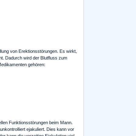
dlung von Erektionsstörungen. Es wirkt,
t. Dadurch wird der Blutfluss zum
n Medikamenten gehören:
ellen Funktionsstörungen beim Mann.
ontrolliert ejakuliert. Dies kann vor
 kann die vorzeitige Ejakulation viel