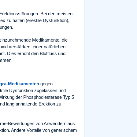
Erektionsstörungen. Bei den meisten
x zu halten (erektile Dysfunktion),
kungen.
al einzunehmende Medikamente, die
id verstärken, einer natürlichen
nt. Dies erhöht den Blutfluss und
kommen.
agra-Medikamenten
gegen
ektile Dysfunktion zugelassen und
e Wirkung der Phosphodiesterase Typ 5
und lang anhaltende Erektion zu
terne-Bewertungen von Anwendern aus
nktion. Andere Vorteile von generischem