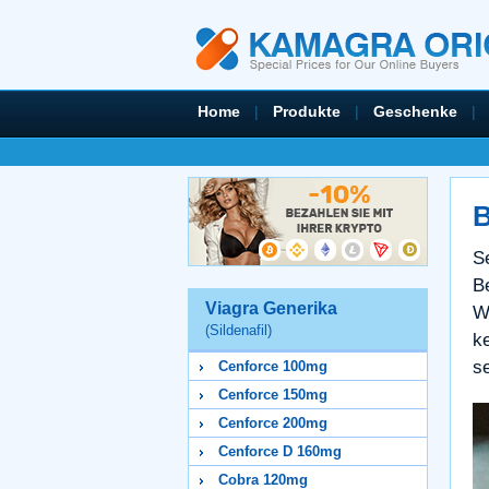
Home
|
Produkte
|
Geschenke
|
B
S
B
Viagra Generika
W
(Sildenafil)
k
se
Cenforce 100mg
Cenforce 150mg
Cenforce 200mg
Cenforce D 160mg
Cobra 120mg