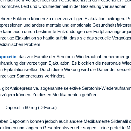
rsönliches Leid und Unzufriedenheit in der Beziehung verursachen.
hrere Faktoren können zu einer vorzeitigen Ejakulation beitragen. 
pressionen und andere mentale und emotionale Gesundheitsfaktoren
e kann auch durch bestimmte Entzündungen der Fortpflanzungsorga
rzeitige Ejakulation so häufig auftritt, dass sie das sexuelle Vergnüge
dizinischen Problem.
apoxetin
, das zur Familie der Serotonin-Wiederaufnahmehemmer gehör
handlung der vorzeitigen Ejakulation. Es blockiert die neuronale 
n Ejakulationsreflex. Durch diese Wirkung wird die Dauer der sexuelle
rzeitiger Samenerguss verhindert.
 gibt Antidepressiva, sogenannte selektive Serotonin-Wiederaufnah
rzögern können. Zu diesen Medikamenten gehören:
Dapoxetin 60 mg (D-Force)
ben Dapoxetin können jedoch auch andere Medikamente Sildenafil oder
ektionen und längeren Geschlechtsverkehr sorgen – eine perfekte Mi