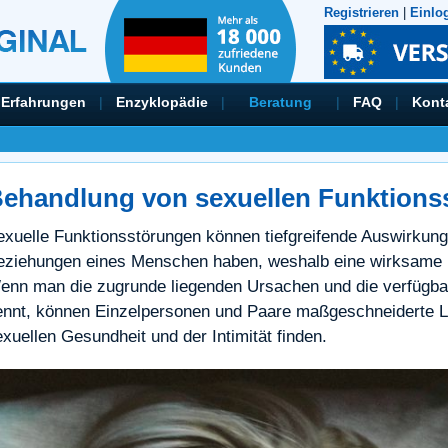
Registrieren
|
Einlo
Erfahrungen
|
Enzyklopädie
|
Beratung
|
FAQ
|
Kont
ehandlung von sexuellen Funktions
exuelle Funktionsstörungen können tiefgreifende Auswirkunge
eziehungen eines Menschen haben, weshalb eine wirksame B
enn man die zugrunde liegenden Ursachen und die verfügb
ennt, können Einzelpersonen und Paare maßgeschneiderte 
xuellen Gesundheit und der Intimität finden.