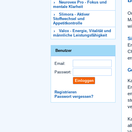
B
Neurovex Pro - Fokus und
mentale Klarheit
Or
Slimora - Aktiver
Stoffwechsel und
Mä
Appetitkontrolle
wi
Valox - Energie, Vitalität und
männliche Leistungsfähigkeit
Si
Er
Benutzer
Ch
er
Email:
G
Passwort:
Ka
Er
Registrieren
en
Passwort vergessen?
st
ve
Ka
al
Vi