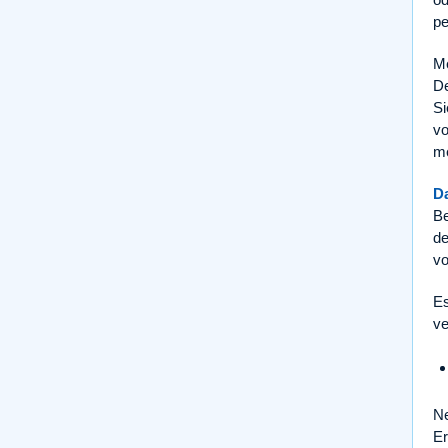
pe
Me
De
Si
vo
me
D
Be
de
vo
Es
ve
Ne
Er