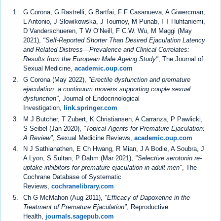
G Corona, G Rastrelli, G Bartfai, F F Casanueva, A Giwercman,
L Antonio, J Slowikowska, J Tournoy, M Punab, I T Huhtaniemi,
D Vanderschueren, T W O’Neill, F C.W. Wu, M Maggi (May
2021),
"Self-Reported Shorter Than Desired Ejaculation Latency
and Related Distress—Prevalence and Clinical Correlates:
Results from the European Male Ageing Study"
, The Journal of
Sexual Medicine,
academic.oup.com
G Corona (May 2022),
"Erectile dysfunction and premature
ejaculation: a continuum movens supporting couple sexual
dysfunction"
, Journal of Endocrinological
Investigation,
link.springer.com
M J Butcher, T Zubert, K Christiansen, A Carranza, P Pawlicki,
S Seibel (Jan 2020),
"Topical Agents for Premature Ejaculation:
A Review"
, Sexual Medicine Reviews,
academic.oup.com
N J Sathianathen, E Ch Hwang, R Mian, J A Bodie, A Soubra, J
A Lyon, S Sultan, P Dahm (Mar 2021),
"Selective serotonin re‐
uptake inhibitors for premature ejaculation in adult men"
, The
Cochrane Database of Systematic
Reviews,
cochranelibrary.com
Ch G McMahon (Aug 2011),
"Efficacy of Dapoxetine in the
Treatment of Premature Ejaculation"
, Reproductive
Health,
journals.sagepub.com