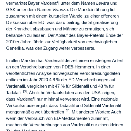
vermarktet Bayer Vardenafil unter dem Namen
Levitra
und
GSK unter dem Namen
Vivanza
. Die Markteinführung fiel
zusammen mit einem kulturellen Wandel zu einer offeneren
Diskussion über ED, was dazu beitrug, die Stigmatisierung
der Krankheit abzubauen und Männer zu ermutigen, sich
behandeln zu lassen. Der Ablauf des Bayer-Patents Ende der
2010er Jahre führte zur Verfügbarkeit von erschwinglichen
Generika, was den Zugang weiter verbesserte.
In allen Märkten hat Vardenafil derzeit einen einstelligen Anteil
an den Verschreibungen von PDE5-Hemmern. In einer
veröffentlichten Analyse norwegischer Verschreibungsdaten
entfielen im Jahr 2020 4,8 % der ED-Verschreibungen auf
Vardenafil, verglichen mit 47 % für Sildenafil und 43 % für
[3]
Tadalafil
. Ähnliche Verkaufsdaten aus den USA zeigen,
dass Vardenafil nur minimal verwendet wird. Eine nationale
Verkaufsstudie ergab, dass Tadalafil und Sildenafil Vardenafil
[4]
mengenmäßig weit übertreffen
. Mit anderen Worten: Auch
wenn der Verbrauch von ED-Medikamenten zunimmt,
machen die Verschreibungen von Vardenafil nur einen kleinen