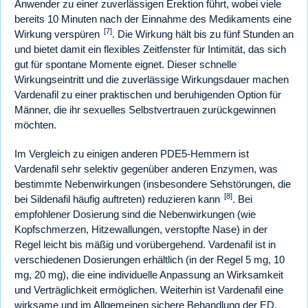
Anwender zu einer zuverlässigen Erektion führt, wobei viele
bereits 10 Minuten nach der Einnahme des Medikaments eine
[7]
Wirkung verspüren
. Die Wirkung hält bis zu fünf Stunden an
und bietet damit ein flexibles Zeitfenster für Intimität, das sich
gut für spontane Momente eignet. Dieser schnelle
Wirkungseintritt und die zuverlässige Wirkungsdauer machen
Vardenafil zu einer praktischen und beruhigenden Option für
Männer, die ihr sexuelles Selbstvertrauen zurückgewinnen
möchten.
Im Vergleich zu einigen anderen PDE5-Hemmern ist
Vardenafil sehr selektiv gegenüber anderen Enzymen, was
bestimmte Nebenwirkungen (insbesondere Sehstörungen, die
[8]
bei Sildenafil häufig auftreten) reduzieren kann
. Bei
empfohlener Dosierung sind die Nebenwirkungen (wie
Kopfschmerzen, Hitzewallungen, verstopfte Nase) in der
Regel leicht bis mäßig und vorübergehend. Vardenafil ist in
verschiedenen Dosierungen erhältlich (in der Regel 5 mg, 10
mg, 20 mg), die eine individuelle Anpassung an Wirksamkeit
und Verträglichkeit ermöglichen. Weiterhin ist Vardenafil eine
wirksame und im Allgemeinen sichere Behandlung der ED,