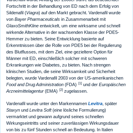
Fortschritt in der Behandlung von ED nach dem Erfolg von
Sildenafil (
Viagra
) auf den Markt gebracht. Vardenafil wurde
von
Bayer Pharmaceuticals
in Zusammenarbeit mit
GlaxoSmithKline
entwickelt, um eine wirksame und schnell
wirkende Alternative in der wachsenden Klasse der PDE5-
Hemmer zu bieten. Seine Entwicklung basierte auf
Erkenntnissen über die Rolle von PDE5 bei der Regulierung
des Blutflusses, mit dem Ziel, eine gezieltere Option für
Männer mit ED, einschließlich solcher mit schweren
Erkrankungen wie Diabetes, zu bieten. Nach strengen
klinischen Studien, die seine Wirksamkeit und Sicherheit
belegten, wurde Vardenafil 2003 von der US-amerikanischen
[1]
Food and Drug Administration
(FDA)
und der
Europäischen
[2]
Arzneimittelagentur
(EMA)
zugelassen.
Vardenafil wurde unter den Markennamen
Levitra
, später
Staxyn
und
Levitra Soft
(eine lösliche Formulierung)
vermarktet und gewann aufgrund seines schnellen
Wirkungseintritts und seiner zuverlässigen Wirkungsdauer
von bis zu fünf Stunden schnell an Bedeutung. In Italien