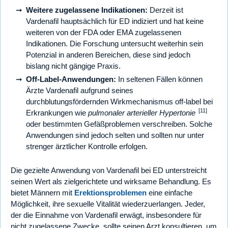
Weitere zugelassene Indikationen:
Derzeit ist
Vardenafil hauptsächlich für ED indiziert und hat keine
weiteren von der FDA oder EMA zugelassenen
Indikationen. Die Forschung untersucht weiterhin sein
Potenzial in anderen Bereichen, diese sind jedoch
bislang nicht gängige Praxis.
Off-Label-Anwendungen:
In seltenen Fällen können
Ärzte Vardenafil aufgrund seines
durchblutungsfördernden Wirkmechanismus off-label bei
[11]
Erkrankungen wie
pulmonaler arterieller Hypertonie
oder bestimmten Gefäßproblemen verschreiben. Solche
Anwendungen sind jedoch selten und sollten nur unter
strenger ärztlicher Kontrolle erfolgen.
Die gezielte Anwendung von Vardenafil bei ED unterstreicht
seinen Wert als zielgerichtete und wirksame Behandlung. Es
bietet Männern mit
Erektionsproblemen
eine einfache
Möglichkeit, ihre sexuelle Vitalität wiederzuerlangen. Jeder,
der die Einnahme von Vardenafil erwägt, insbesondere für
nicht zugelassene Zwecke, sollte seinen Arzt konsultieren, um