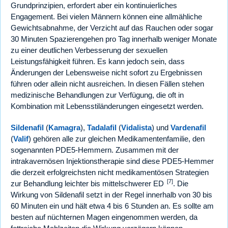
Grundprinzipien, erfordert aber ein kontinuierliches
Engagement. Bei vielen Männern können eine allmähliche
Gewichtsabnahme, der Verzicht auf das Rauchen oder sogar
30 Minuten Spazierengehen pro Tag innerhalb weniger Monate
zu einer deutlichen Verbesserung der sexuellen
Leistungsfähigkeit führen. Es kann jedoch sein, dass
Änderungen der Lebensweise nicht sofort zu Ergebnissen
führen oder allein nicht ausreichen. In diesen Fällen stehen
medizinische Behandlungen zur Verfügung, die oft in
Kombination mit Lebensstiländerungen eingesetzt werden.
Sildenafil
(
Kamagra
),
Tadalafil
(
Vidalista
) und
Vardenafil
(
Valif
) gehören alle zur gleichen Medikamentenfamilie, den
sogenannten PDE5-Hemmern. Zusammen mit der
intrakavernösen Injektionstherapie sind diese PDE5-Hemmer
die derzeit erfolgreichsten nicht medikamentösen Strategien
[7]
zur Behandlung leichter bis mittelschwerer ED
. Die
Wirkung von Sildenafil setzt in der Regel innerhalb von 30 bis
60 Minuten ein und hält etwa 4 bis 6 Stunden an. Es sollte am
besten auf nüchternen Magen eingenommen werden, da