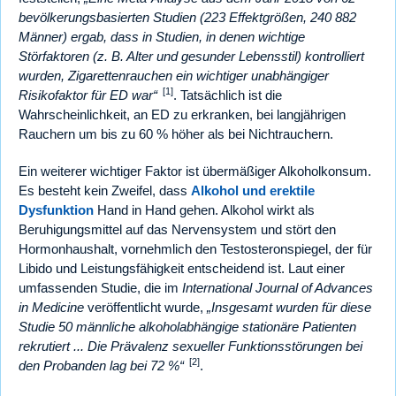
bevölkerungsbasierten Studien (223 Effektgrößen, 240 882
Männer) ergab, dass in Studien, in denen wichtige
Störfaktoren (z. B. Alter und gesunder Lebensstil) kontrolliert
wurden, Zigarettenrauchen ein wichtiger unabhängiger
[1]
Risikofaktor für ED war
. Tatsächlich ist die
Wahrscheinlichkeit, an ED zu erkranken, bei langjährigen
Rauchern um bis zu 60 % höher als bei Nichtrauchern.
Ein weiterer wichtiger Faktor ist übermäßiger Alkoholkonsum.
Es besteht kein Zweifel, dass
Alkohol und erektile
Dysfunktion
Hand in Hand gehen. Alkohol wirkt als
Beruhigungsmittel auf das Nervensystem und stört den
Hormonhaushalt, vornehmlich den Testosteronspiegel, der für
Libido und Leistungsfähigkeit entscheidend ist. Laut einer
umfassenden Studie, die im
International Journal of Advances
in Medicine
veröffentlicht wurde,
Insgesamt wurden für diese
Studie 50 männliche alkoholabhängige stationäre Patienten
rekrutiert ... Die Prävalenz sexueller Funktionsstörungen bei
[2]
den Probanden lag bei 72 %
.