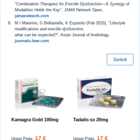
"Combination Therapies for Erectile Dysfunction—A Synergy of
Modalities Holds the Key"
, JAMA Network Open,
jamanetwork.com
M I Maiorino, G Bellastella, K Esposito (Feb 2015),
"Lifestyle
modifications and erectile dysfunction,
what can be expected?"
, Asian Journal of Andrology,
journals.lww.com
Zurück
Kamagra Gold 100mg
Tadalis-sx 20mg
17 €
17 €
Unser Preis:
Unser Preis: