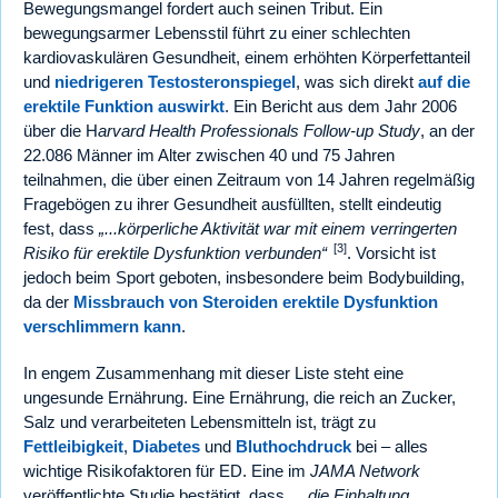
Bewegungsmangel fordert auch seinen Tribut. Ein
bewegungsarmer Lebensstil führt zu einer schlechten
kardiovaskulären Gesundheit, einem erhöhten Körperfettanteil
und
niedrigeren Testosteronspiegel
, was sich direkt
auf die
erektile Funktion auswirkt
. Ein Bericht aus dem Jahr 2006
über die H
arvard Health Professionals Follow-up Study
, an der
22.086 Männer im Alter zwischen 40 und 75 Jahren
teilnahmen, die über einen Zeitraum von 14 Jahren regelmäßig
Fragebögen zu ihrer Gesundheit ausfüllten, stellt eindeutig
fest, dass
...körperliche Aktivität war mit einem verringerten
[3]
Risiko für erektile Dysfunktion verbunden
. Vorsicht ist
jedoch beim Sport geboten, insbesondere beim Bodybuilding,
da der
Missbrauch von Steroiden erektile Dysfunktion
verschlimmern kann
.
In engem Zusammenhang mit dieser Liste steht eine
ungesunde Ernährung. Eine Ernährung, die reich an Zucker,
Salz und verarbeiteten Lebensmitteln ist, trägt zu
Fettleibigkeit
,
Diabetes
und
Bluthochdruck
bei – alles
wichtige Risikofaktoren für ED. Eine im
JAMA Network
veröffentlichte Studie bestätigt, dass
...die Einhaltung