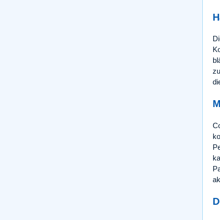
H
Di
Ko
bl
zu
di
M
Co
ko
Pe
ka
Pa
ak
D