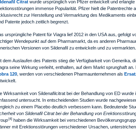
ldenafil Citrat
wurde ursprünglich von Pfizer entwickelt und erlangt
ektionsstörungen immense Popularität. Pfizer hielt die Patentrecht
klusivrecht zur Herstellung und Vermarktung des Medikaments einb
nd Patente jedoch zeitlich begrenzt.
s ursprüngliche Patent für Viagra lief 2012 in den USA aus, gefolgt 
chtiger Wendepunkt auf dem Pharmamarkt, da es anderen Pharmaunt
nerischen Versionen von Sildenafil zu entwickeln und zu vermarkten.
t dem Auslaufen des Patents stieg die Verfügbarkeit von Generika, die 
agra seine Wirkung verleiht, enthalten, auf dem Markt sprunghaft an.
obra 120
, werden von verschiedenen Pharmaunternehmen als
Ersat
twickelt.
e Wirksamkeit von Sildenafilcitrat bei der Behandlung von ED wurde i
fassend untersucht. In entscheidenden Studien wurde nachgewiesen,
rgleich zu einem Placebo deutlich verbessern kann. Bedeutende Stu
cherheit von Sildenafil Citrat bei der Behandlung von Erektionsstörun
[4]
roup
haben die Wirksamkeit bei verschiedenen Bevölkerungsgruppe
nner mit Erektionsstörungen verschiedener Ursachen, unterstrichen