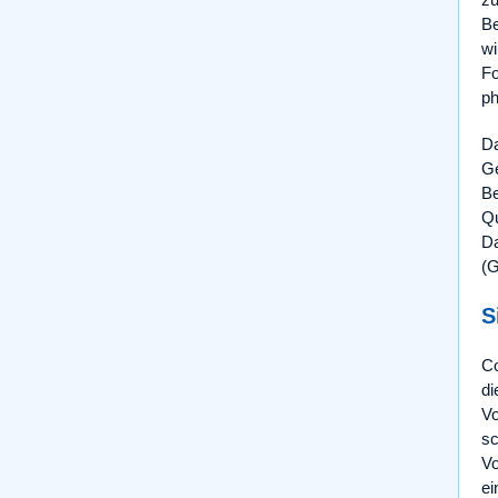
Be
wi
Fo
ph
Da
Ge
Be
Qu
Da
(G
S
Co
di
Vo
sc
Vo
e