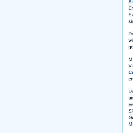
Si
Er
Ex
si
Da
wi
ge
Mi
Vi
C
en
Di
um
Ve
Si
G
Mä