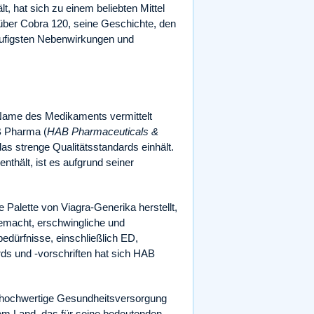
lt, hat sich zu einem beliebten Mittel
über Cobra 120, seine Geschichte, den
häufigsten Nebenwirkungen und
Name des Medikaments vermittelt
B Pharma (
HAB Pharmaceuticals &
s strenge Qualitätsstandards einhält.
thält, ist es aufgrund seiner
Palette von Viagra-Generika herstellt,
emacht, erschwingliche und
dürfnisse, einschließlich ED,
ards und -vorschriften hat sich HAB
 hochwertige Gesundheitsversorgung
nem Land, das für seine bedeutenden