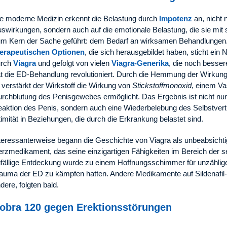
e moderne Medizin erkennt die Belastung durch
Impotenz
an, nicht 
swirkungen, sondern auch auf die emotionale Belastung, die sie mit s
m Kern der Sache geführt: dem Bedarf an wirksamen Behandlungen. 
herapeutischen Optionen
, die sich herausgebildet haben, sticht ein
urch
Viagra
und gefolgt von vielen
Viagra-Generika
, die noch besser
t die ED-Behandlung revolutioniert. Durch die Hemmung der Wirkun
verstärkt der Wirkstoff die Wirkung von
Stickstoffmonoxid
, einem Vas
rchblutung des Penisgewebes ermöglicht. Das Ergebnis ist nicht nur
aktion des Penis, sondern auch eine Wiederbelebung des Selbstvert
timität in Beziehungen, die durch die Erkrankung belastet sind.
teressanterweise begann die Geschichte von Viagra als unbeabsichti
rzmedikament, das seine einzigartigen Fähigkeiten im Bereich der s
fällige Entdeckung wurde zu einem Hoffnungsschimmer für unzählig
auma der ED zu kämpfen hatten. Andere Medikamente auf Sildenafil
dere, folgten bald.
obra 120 gegen Erektionsstörungen