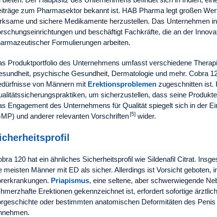
iträge zum Pharmasektor bekannt ist. HAB Pharma legt großen Wer
rksame und sichere Medikamente herzustellen. Das Unternehmen invest
rschungseinrichtungen und beschäftigt Fachkräfte, die an der Innov
armazeutischer Formulierungen arbeiten.
s Produktportfolio des Unternehmens umfasst verschiedene Therapie
sundheit, psychische Gesundheit, Dermatologie und mehr. Cobra 120 
dürfnisse von Männern mit
Erektionsproblemen
zugeschnitten ist.
alitätssicherungspraktiken, um sicherzustellen, dass seine Produk
s Engagement des Unternehmens für Qualität spiegelt sich in der Ei
[5]
MP) und anderer relevanten Vorschriften
wider.
icherheitsprofil
bra 120 hat ein ähnliches Sicherheitsprofil wie Sildenafil Citrat. Insges
e meisten Männer mit ED als sicher. Allerdings ist Vorsicht geboten,
rerkrankungen.
Priapismus
, eine seltene, aber schwerwiegende Ne
hmerzhafte Erektionen gekennzeichnet ist, erfordert sofortige ärztlich
rgeschichte oder bestimmten anatomischen Deformitäten des Penis 
innehmen.