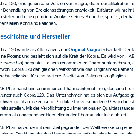
bra 120, eine generische Version von Viagra, die Sildenafilcitrat enthä
r Behandlung von Erektionsstörungen entwickelt. Erfahren wir mehr 
rsteller und eine gründliche Analyse seines Sicherheitsprofils, der 
tenziellen Kontraindikationen.
eschichte und Hersteller
bra 120 wurde als Alternative zum
Original-Viagra
entwickelt. Der 
ine Potenz und bezieht sich auf die Kraft der Kobra. Es wird von HA
search Ltd
) hergestellt, einem renommierten Pharmaunternehmen, da
wohl Cobra 120 den gleichen Wirkstoff wie das Originalmedikament en
schwinglichkeit für eine breitere Palette von Patienten zugänglich.
B Pharma ist ein renommiertes Pharmaunternehmen, das eine breite 
runter auch Cobra 120. Das Unternehmen hat es sich zur Aufgabe g
chwertige pharmazeutische Produkte für verschiedene Gesundheitsbe
reitzustellen. Mit der Verpflichtung zu internationalen Qualitätsstand
arma als angesehener Hersteller in der Pharmaindustrie etabliert.
B Pharma wurde mit dem Ziel gegründet, der Weltbevölkerung eine
 bieten. Der Hauptsitz des Unternehmens befindet sich in Indien, ei