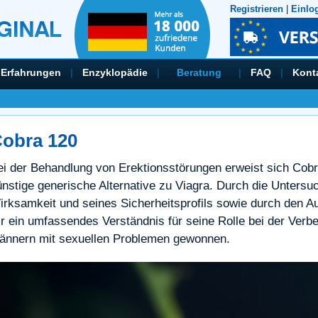
Registrieren
|
Einlo
Erfahrungen
|
Enzyklopädie
|
Beratung
|
FAQ
|
Kont
obra 120
ei der Behandlung von Erektionsstörungen erweist sich Cobr
ünstige generische Alternative zu Viagra. Durch die Untersu
irksamkeit und seines Sicherheitsprofils sowie durch den A
ir ein umfassendes Verständnis für seine Rolle bei der Verb
ännern mit sexuellen Problemen gewonnen.