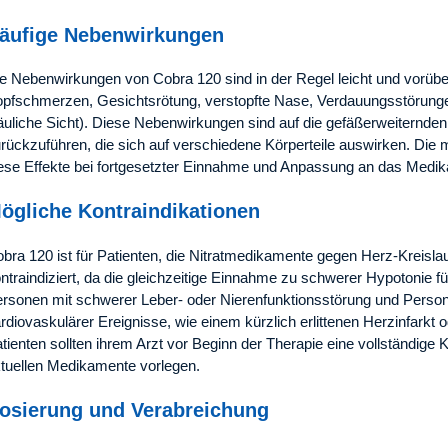
äufige Nebenwirkungen
e Nebenwirkungen von Cobra 120 sind in der Regel leicht und vorüb
pfschmerzen, Gesichtsrötung, verstopfte Nase, Verdauungsstörung
äuliche Sicht). Diese Nebenwirkungen sind auf die gefäßerweiternden
rückzuführen, die sich auf verschiedene Körperteile auswirken. Die 
ese Effekte bei fortgesetzter Einnahme und Anpassung an das Medi
ögliche Kontraindikationen
bra 120 ist für Patienten, die Nitratmedikamente gegen Herz-Kreis
ntraindiziert, da die gleichzeitige Einnahme zu schwerer Hypotonie f
rsonen mit schwerer Leber- oder Nierenfunktionsstörung und Person
rdiovaskulärer Ereignisse, wie einem kürzlich erlittenen Herzinfarkt
tienten sollten ihrem Arzt vor Beginn der Therapie eine vollständige
tuellen Medikamente vorlegen.
osierung und Verabreichung