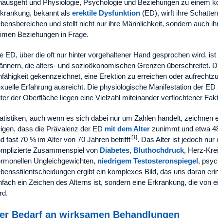
nausgeht und Physiologie, Psychologie und Beziehungen zu einem k
krankung, bekannt als
erektile Dysfunktion
(ED), wirft ihre Schatte
bensbereichen und stellt nicht nur ihre Männlichkeit, sondern auch i
timen Beziehungen in Frage.
e ED, über die oft nur hinter vorgehaltener Hand gesprochen wird, is
nnern, die alters- und sozioökonomischen Grenzen überschreitet. Di
fähigkeit gekennzeichnet, eine Erektion zu erreichen oder aufrechtzue
xuelle Erfahrung ausreicht. Die physiologische Manifestation der ED 
ter der Oberfläche liegen eine Vielzahl miteinander verflochtener Fak
atistiken, auch wenn es sich dabei nur um Zahlen handelt, zeichnen ei
igen, dass die Prävalenz der ED
mit dem Alter
zunimmt und etwa 48
[1]
d fast 70 % im Alter von 70 Jahren betrifft
. Das Alter ist jedoch nu
mplizierte Zusammenspiel von
Diabetes
,
Bluthochdruck
, Herz-Kre
rmonellen Ungleichgewichten,
niedrigem Testosteronspiegel
, psyc
bensstilentscheidungen ergibt ein komplexes Bild, das uns daran erin
nfach ein Zeichen des Alterns ist, sondern eine Erkrankung, die von e
rd.
er Bedarf an wirksamen Behandlungen