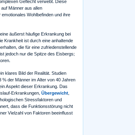
omplexen Geflecht verwebt. Diese
n auf Männer aus allen
hr emotionales Wohlbefinden und ihre
t eine äußerst häufige Erkrankung bei
e Krankheit ist durch eine anhaltende
rhalten, die für eine zufriedenstellende
ist jedoch nur die Spitze des Eisbergs;
toren.
n klares Bild der Realität. Studien
 % der Männer im Alter von 40 Jahren
r ein Aspekt dieser Erkrankung. Das
islauf-Erkrankungen,
Übergewicht
,
hologischen Stressfaktoren und
nert, dass die Funktionsstörung nicht
iner Vielzahl von Faktoren beeinflusst