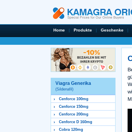
Home
|
Produkte
|
Geschenke
|
C
B
g
Viagra Generika
W
(Sildenafil)
w
M
Cenforce 100mg
Cenforce 150mg
Cenforce 200mg
Cenforce D 160mg
Cobra 120mg