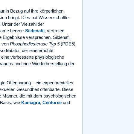
nur in Bezug auf ihre körperlichen
ich bringt. Dies hat Wissenschaftler
Unter der Vielzahl der
 Name hervor:
Sildenafil
, vertreten
e Ergebnisse versprechen. Sildenafil
g von
Phosphodiesterase Typ 5
(PDE5)
odilatator, der eine erhöhte
 eine verbesserte physiologische
rauens und eine Wiederherstellung der
gte Offenbarung – ein experimentelles
exuellen Gesundheit offenbarte. Diese
e Männer, die mit dem psychologischen
-Basis, wie
Kamagra
,
Cenforce
und