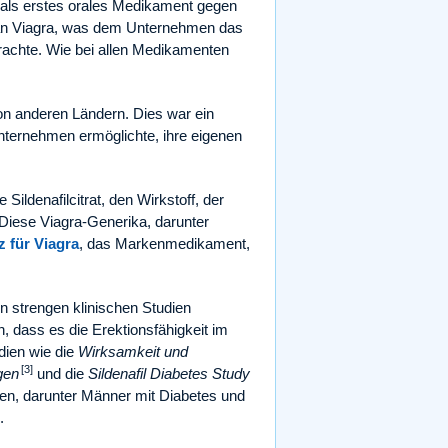
e als erstes orales Medikament gegen
e an Viagra, was dem Unternehmen das
rachte. Wie bei allen Medikamenten
von anderen Ländern. Dies war ein
ernehmen ermöglichte, ihre eigenen
Sildenafilcitrat, den Wirkstoff, der
 Diese Viagra-Generika, darunter
z für Viagra
, das Markenmedikament,
n strengen klinischen Studien
 dass es die Erektionsfähigkeit im
dien wie die
Wirksamkeit und
[3]
gen
und die
Sildenafil Diabetes Study
n, darunter Männer mit Diabetes und
.