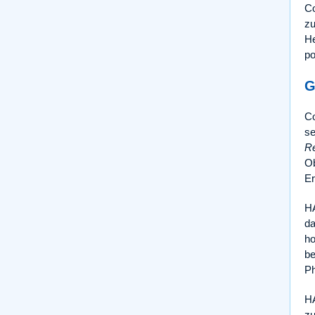
Co
zu
He
po
G
Co
se
Re
Ob
Er
HA
da
ho
be
Ph
HA
zu