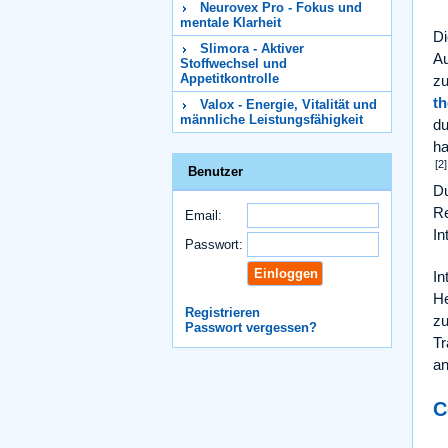
Neurovex Pro - Fokus und
mentale Klarheit
Di
Slimora - Aktiver
Au
Stoffwechsel und
Appetitkontrolle
zu
t
Valox - Energie, Vitalität und
männliche Leistungsfähigkeit
d
ha
[2]
Benutzer
Du
Re
Email:
In
Passwort:
In
He
Registrieren
zu
Passwort vergessen?
Tr
an
C