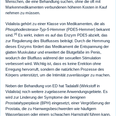
Menschen, die eine Behandlung suchen, ohne die oft mit
Markenmedikamenten verbundenen höheren Kosten in Kauf
nehmen zu müssen.
Vidalista gehört zu einer Klasse von Medikamenten, die als
Phosphodiesterase-Typ-5-Hemmer
(PDE5-Hemmer) bekannt
[4]
sind.
Es wirkt, indem es auf das Enzym PDE5 abzielt, das
zur Regulierung des Blutflusses beiträgt. Durch die Hemmung
dieses Enzyms fördert das Medikament die Entspannung der
glatten Muskulatur und erweitert die Blutgefäße im Penis,
wodurch der Blutfluss während der sexuellen Stimulation
verbessert wird. Wichtig ist, dass es keine Erektion ohne
Erregung hervorruft, sondern die natürlichen Prozesse des
Körpers unterstützt, um die Intimität zuverlässiger zu machen.
Neben der Behandlung von ED hat Tadalafil (Wirkstoff in
Vidalista) noch weitere zugelassene Anwendungsgebiete. Es
wird zur Linderung der Symptome der
benignen
Prostatahyperplasie
(BPH) eingesetzt, einer Vergrößerung der
Prostata, die zu Harnwegsbeschwerden wie häufigem
Wasserlassen oder einem schwachen Harnstrahl führen kann.