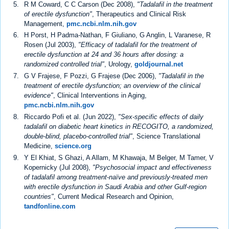
R M Coward, C C Carson (Dec 2008),
"Tadalafil in the treatment
of erectile dysfunction"
, Therapeutics and Clinical Risk
Management,
pmc.ncbi.nlm.nih.gov
H Porst, H Padma-Nathan, F Giuliano, G Anglin, L Varanese, R
Rosen (Jul 2003),
"Efficacy of tadalafil for the treatment of
erectile dysfunction at 24 and 36 hours after dosing: a
randomized controlled trial"
, Urology,
goldjournal.net
G V Frajese, F Pozzi, G Frajese (Dec 2006),
"Tadalafil in the
treatment of erectile dysfunction; an overview of the clinical
evidence"
, Clinical Interventions in Aging,
pmc.ncbi.nlm.nih.gov
Riccardo Pofi et al. (Jun 2022),
"Sex-specific effects of daily
tadalafil on diabetic heart kinetics in RECOGITO, a randomized,
double-blind, placebo-controlled trial"
, Science Translational
Medicine,
science.org
Y El Khiat, S Ghazi, A Allam, M Khawaja, M Belger, M Tamer, V
Kopernicky (Jul 2008),
"Psychosocial impact and effectiveness
of tadalafil among treatment-naïve and previously-treated men
with erectile dysfunction in Saudi Arabia and other Gulf-region
countries"
, Current Medical Research and Opinion,
tandfonline.com