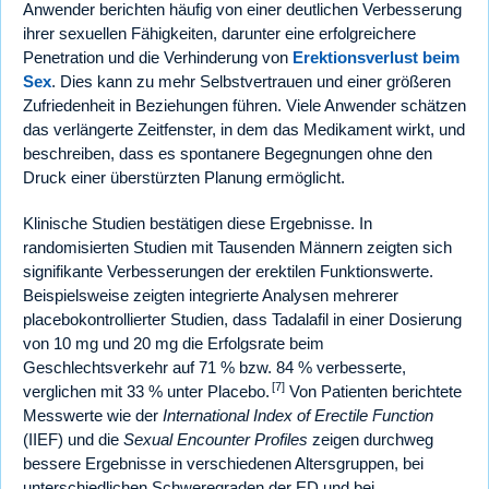
Anwender berichten häufig von einer deutlichen Verbesserung
ihrer sexuellen Fähigkeiten, darunter eine erfolgreichere
Penetration und die Verhinderung von
Erektionsverlust beim
Sex
. Dies kann zu mehr Selbstvertrauen und einer größeren
Zufriedenheit in Beziehungen führen. Viele Anwender schätzen
das verlängerte Zeitfenster, in dem das Medikament wirkt, und
beschreiben, dass es spontanere Begegnungen ohne den
Druck einer überstürzten Planung ermöglicht.
Klinische Studien bestätigen diese Ergebnisse. In
randomisierten Studien mit Tausenden Männern zeigten sich
signifikante Verbesserungen der erektilen Funktionswerte.
Beispielsweise zeigten integrierte Analysen mehrerer
placebokontrollierter Studien, dass Tadalafil in einer Dosierung
von 10 mg und 20 mg die Erfolgsrate beim
Geschlechtsverkehr auf 71 % bzw. 84 % verbesserte,
[7]
verglichen mit 33 % unter Placebo.
Von Patienten berichtete
Messwerte wie der
International Index of Erectile Function
(IIEF) und die
Sexual Encounter Profiles
zeigen durchweg
bessere Ergebnisse in verschiedenen Altersgruppen, bei
unterschiedlichen Schweregraden der ED und bei