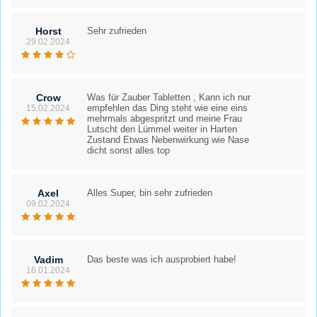
Horst
Sehr zufrieden
29.02.2024
Crow
Was für Zauber Tabletten , Kann ich nur
empfehlen das Ding steht wie eine eins
15.02.2024
mehrmals abgespritzt und meine Frau
Lutscht den Lümmel weiter in Harten
Zustand Etwas Nebenwirkung wie Nase
dicht sonst alles top
Axel
Alles Super, bin sehr zufrieden
09.02.2024
Vadim
Das beste was ich ausprobiert habe!
16.01.2024