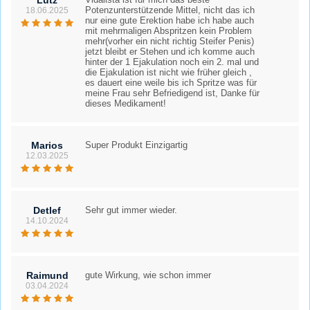
Lutz
Potenzunterstützende Mittel, nicht das ich
18.06.2025
nur eine gute Erektion habe ich habe auch
mit mehrmaligen Abspritzen kein Problem
mehr(vorher ein nicht richtig Steifer Penis)
jetzt bleibt er Stehen und ich komme auch
hinter der 1 Ejakulation noch ein 2. mal und
die Ejakulation ist nicht wie früher gleich ,
es dauert eine weile bis ich Spritze was für
meine Frau sehr Befriedigend ist, Danke für
dieses Medikament!
Marios
Super Produkt Einzigartig
12.03.2025
Detlef
Sehr gut immer wieder.
14.10.2024
Raimund
gute Wirkung, wie schon immer
03.04.2024