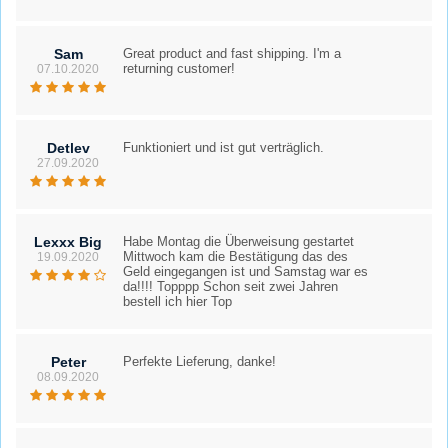
Sam
Great product and fast shipping. I'm a
returning customer!
07.10.2020
Detlev
Funktioniert und ist gut verträglich.
27.09.2020
Lexxx Big
Habe Montag die Überweisung gestartet
Mittwoch kam die Bestätigung das des
19.09.2020
Geld eingegangen ist und Samstag war es
da!!!! Topppp Schon seit zwei Jahren
bestell ich hier Top
Peter
Perfekte Lieferung, danke!
08.09.2020