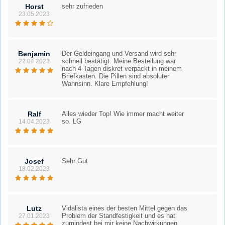
Horst
sehr zufrieden
23.05.2023
Benjamin
Der Geldeingang und Versand wird sehr
schnell bestätigt. Meine Bestellung war
22.04.2023
nach 4 Tagen diskret verpackt in meinem
Briefkasten. Die Pillen sind absoluter
Wahnsinn. Klare Empfehlung!
Ralf
Alles wieder Top! Wie immer macht weiter
so. LG
14.04.2023
Josef
Sehr Gut
18.02.2023
Lutz
Vidalista eines der besten Mittel gegen das
Problem der Standfestigkeit und es hat
27.01.2023
zumindest bei mir keine Nachwirkungen