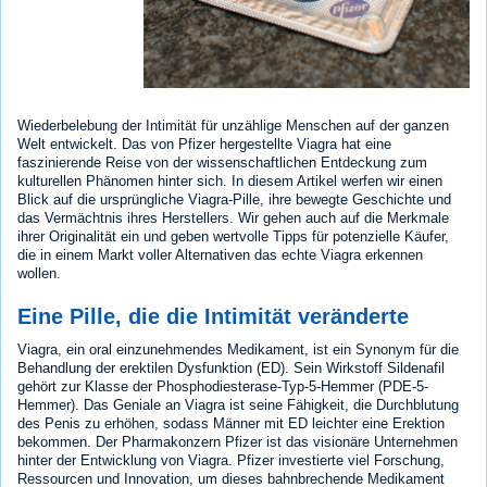
Wiederbelebung der Intimität für unzählige Menschen auf der ganzen
Welt entwickelt. Das von Pfizer hergestellte Viagra hat eine
faszinierende Reise von der wissenschaftlichen Entdeckung zum
kulturellen Phänomen hinter sich. In diesem Artikel werfen wir einen
Blick auf die ursprüngliche Viagra-Pille, ihre bewegte Geschichte und
das Vermächtnis ihres Herstellers. Wir gehen auch auf die Merkmale
ihrer Originalität ein und geben wertvolle Tipps für potenzielle Käufer,
die in einem Markt voller Alternativen das echte Viagra erkennen
wollen.
Eine Pille, die die Intimität veränderte
Viagra, ein oral einzunehmendes Medikament, ist ein Synonym für die
Behandlung der erektilen Dysfunktion (ED). Sein Wirkstoff Sildenafil
gehört zur Klasse der Phosphodiesterase-Typ-5-Hemmer (PDE-5-
Hemmer). Das Geniale an Viagra ist seine Fähigkeit, die Durchblutung
des Penis zu erhöhen, sodass Männer mit ED leichter eine Erektion
bekommen. Der Pharmakonzern Pfizer ist das visionäre Unternehmen
hinter der Entwicklung von Viagra. Pfizer investierte viel Forschung,
Ressourcen und Innovation, um dieses bahnbrechende Medikament