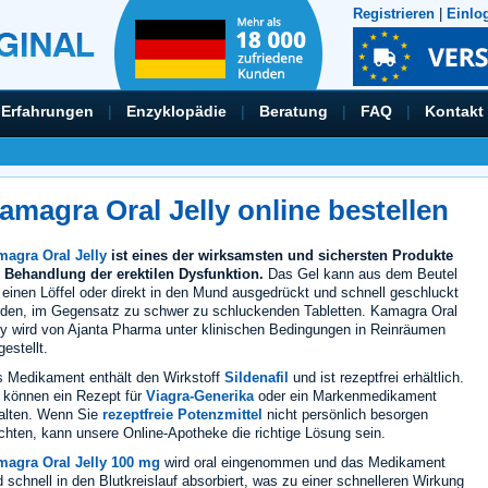
Registrieren
|
Einlo
Erfahrungen
|
Enzyklopädie
|
Beratung
|
FAQ
|
Kontakt
amagra Oral Jelly online bestellen
agra Oral Jelly
ist eines der wirksamsten und sichersten Produkte
 Behandlung der erektilen Dysfunktion.
Das Gel kann aus dem Beutel
 einen Löffel oder direkt in den Mund ausgedrückt und schnell geschluckt
den, im Gegensatz zu schwer zu schluckenden Tabletten. Kamagra Oral
ly wird von Ajanta Pharma unter klinischen Bedingungen in Reinräumen
gestellt.
 Medikament enthält den Wirkstoff
Sildenafil
und ist rezeptfrei erhältlich.
 können ein Rezept für
Viagra-Generika
oder ein Markenmedikament
alten. Wenn Sie
rezeptfreie Potenzmittel
nicht persönlich besorgen
hten, kann unsere Online-Apotheke die richtige Lösung sein.
magra Oral Jelly 100 mg
wird oral eingenommen und das Medikament
d schnell in den Blutkreislauf absorbiert, was zu einer schnelleren Wirkung