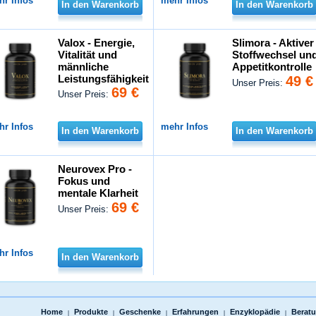
hr Infos
mehr Infos
In den Warenkorb
In den Warenkorb
Valox - Energie,
Slimora - Aktiver
Vitalität und
Stoffwechsel un
männliche
Appetitkontrolle
Leistungsfähigkeit
49 €
Unser Preis:
69 €
Unser Preis:
hr Infos
mehr Infos
In den Warenkorb
In den Warenkorb
Neurovex Pro -
Fokus und
mentale Klarheit
69 €
Unser Preis:
hr Infos
In den Warenkorb
Home
Produkte
Geschenke
Erfahrungen
Enzyklopädie
Berat
|
|
|
|
|