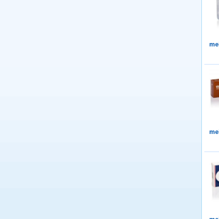
me
me