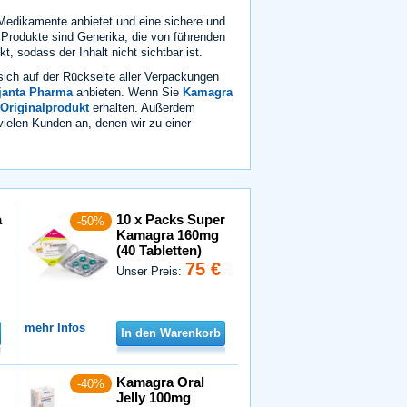
Medikamente anbietet und eine sichere und
 Produkte sind Generika, die von führenden
, sodass der Inhalt nicht sichtbar ist.
sich auf der Rückseite aller Verpackungen
janta Pharma
anbieten. Wenn Sie
Kamagra
Originalprodukt
erhalten. Außerdem
vielen Kunden an, denen wir zu einer
a
10 x Packs Super
-50%
Kamagra 160mg
(40 Tabletten)
75 €
Unser Preis:
mehr Infos
In den Warenkorb
Kamagra Oral
-40%
Jelly 100mg