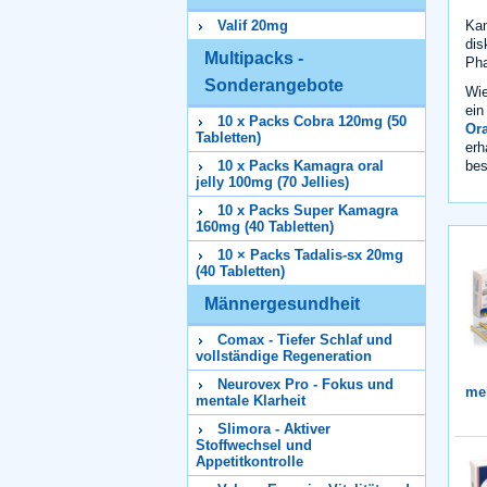
Kam
Valif 20mg
dis
Multipacks -
Pha
Sonderangebote
Wie
ein
10 x Packs Cobra 120mg (50
Ora
Tabletten)
erh
bes
10 x Packs Kamagra oral
jelly 100mg (70 Jellies)
10 x Packs Super Kamagra
160mg (40 Tabletten)
10 × Packs Tadalis-sx 20mg
(40 Tabletten)
Männergesundheit
Comax - Tiefer Schlaf und
vollständige Regeneration
Neurovex Pro - Fokus und
me
mentale Klarheit
Slimora - Aktiver
Stoffwechsel und
Appetitkontrolle