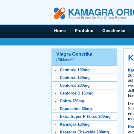
Home
|
Produkte
|
Geschenke
|
Viagra Generika
K
(Sildenafil)
Cenforce 100mg
Kam
zur
Cenforce 150mg
auf
wer
Cenforce 200mg
Jel
Cenforce D 160mg
her
Cobra 120mg
Das
Sie
Dapoxetine 60mg
erh
Extra Super P-Force 200mg
möc
Kamagra 100mg
Ka
wir
Kamagra Chewable 100mg