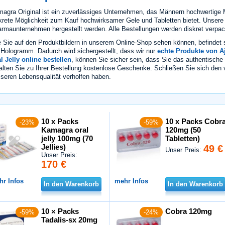
agra Original ist ein zuverlässiges Unternehmen, das Männern hochwertige 
krete Möglichkeit zum Kauf hochwirksamer Gele und Tabletten bietet. Unsere
rmaunternehmen hergestellt werden. Alle Bestellungen werden diskret verpackt
 Sie auf den Produktbildern in unserem Online-Shop sehen können, befindet 
 Hologramm. Dadurch wird sichergestellt, dass wir nur
echte Produkte von A
l Jelly online bestellen
, können Sie sicher sein, dass Sie das authentische
alten Sie zu Ihrer Bestellung kostenlose Geschenke. Schließen Sie sich den 
seren Lebensqualität verholfen haben.
10 x Packs
10 x Packs Cobr
-23%
-59%
Kamagra oral
120mg (50
jelly 100mg (70
Tabletten)
Jellies)
49 €
Unser Preis:
Unser Preis:
170 €
hr Infos
mehr Infos
In den Warenkorb
In den Warenkorb
10 × Packs
Cobra 120mg
-59%
-24%
Tadalis-sx 20mg