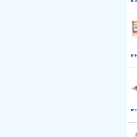
me
me
me