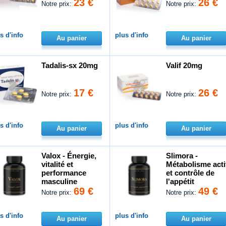
23 €
26 €
Notre prix:
Notre prix:
s d'info
plus d'info
Au panier
Au panier
Tadalis-sx 20mg
Valif 20mg
17 €
26 €
Notre prix:
Notre prix:
s d'info
plus d'info
Au panier
Au panier
Valox - Énergie,
Slimora -
vitalité et
Métabolisme acti
performance
et contrôle de
masculine
l'appétit
69 €
49 €
Notre prix:
Notre prix:
s d'info
plus d'info
Au panier
Au panier