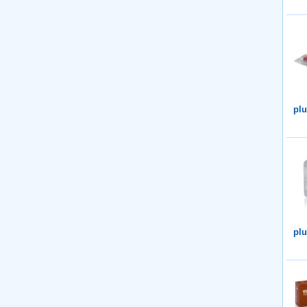
plu
plu