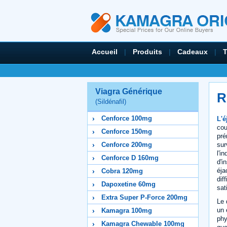
Accueil
|
Produits
|
Cadeaux
|
Viagra Générique
R
(Sildénafil)
Cenforce 100mg
L'é
cou
Cenforce 150mg
pré
sur
Cenforce 200mg
l'i
Cenforce D 160mg
d'i
éja
Cobra 120mg
dif
Dapoxetine 60mg
sat
Extra Super P-Force 200mg
Le 
un 
Kamagra 100mg
phy
Kamagra Chewable 100mg