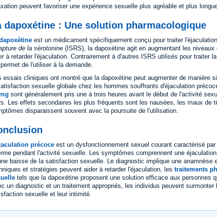
axation peuvent favoriser une expérience sexuelle plus agréable et plus longu
a dapoxétine : Une solution pharmacologique
dapoxétine
est un médicament spécifiquement conçu pour traiter l'éjaculation
apture de la sérotonine
(ISRS), la dapoxétine agit en augmentant les niveaux 
er à retarder l'éjaculation. Contrairement à d'autres ISRS utilisés pour traiter 
 permet de l'utiliser à la demande.
 essais cliniques ont montré que la dapoxétine peut augmenter de manière signi
satisfaction sexuelle globale chez les hommes souffrants d'éjaculation préco
 mg
sont généralement pris une à trois heures avant le début de l'activité sexue
rs. Les effets secondaires les plus fréquents sont les nausées, les maux de tê
ptômes disparaissent souvent avec la poursuite de l'utilisation.
onclusion
jaculation précoce
est un dysfonctionnement sexuel courant caractérisé par l
rme pendant l'activité sexuelle. Les symptômes comprennent une éjaculation rap
une baisse de la satisfaction sexuelle. Le diagnostic implique une anamnèse
hniques et stratégies peuvent aider à retarder l'éjaculation, les
traitements p
uelle
tels que la dapoxétine proposent une solution efficace aux personnes q
c un diagnostic et un traitement appropriés, les individus peuvent surmonter l
isfaction sexuelle et leur intimité.