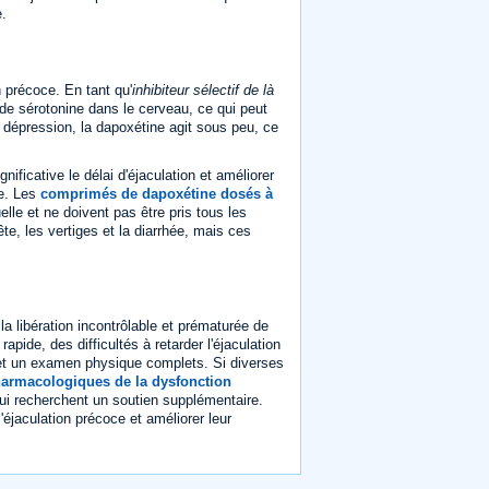
e.
 précoce. En tant qu'
inhibiteur sélectif de là
de sérotonine dans le cerveau, ce qui peut
la dépression, la dapoxétine agit sous peu, ce
ficative le délai d'éjaculation et améliorer
ce. Les
comprimés de dapoxétine dosés à
lle et ne doivent pas être pris tous les
te, les vertiges et la diarrhée, mais ces
a libération incontrôlable et prématurée de
ide, des difficultés à retarder l'éjaculation
 et un examen physique complets. Si diverses
harmacologiques de la dysfonction
ui recherchent un soutien supplémentaire.
'éjaculation précoce et améliorer leur