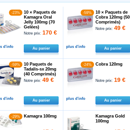
10 × Paquets de
10 × Paquets de
-23%
-59%
Kamagra Oral
Cobra 120mg (50
Jelly 100mg (70
Comprimés)
Gelées)
49 €
Notre prix:
170 €
Notre prix:
s d'info
plus d'info
Au panier
Au panier
10 Paquets de
Cobra 120mg
-59%
-24%
Tadalis-sx 20mg
(40 Comprimés)
49 €
19 €
Notre prix:
Notre prix:
s d'info
plus d'info
Au panier
Au panier
Kamagra 100mg
Kamagra Gold
-29%
100mg