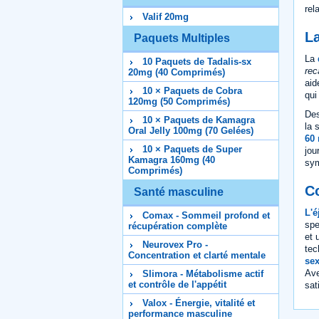
rel
Valif 20mg
L
Paquets Multiples
La
10 Paquets de Tadalis-sx
rec
20mg (40 Comprimés)
aid
10 × Paquets de Cobra
qui
120mg (50 Comprimés)
Des
10 × Paquets de Kamagra
la 
Oral Jelly 100mg (70 Gelées)
60
10 × Paquets de Super
jou
Kamagra 160mg (40
sym
Comprimés)
C
Santé masculine
L'é
Comax - Sommeil profond et
spe
récupération complète
et 
Neurovex Pro -
tec
Concentration et clarté mentale
sex
Ave
Slimora - Métabolisme actif
et contrôle de l'appétit
sat
Valox - Énergie, vitalité et
performance masculine