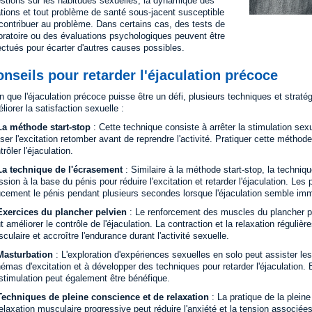
stions sur les habitudes sexuelles, la dynamique des
ations et tout problème de santé sous-jacent susceptible
contribuer au problème. Dans certains cas, des tests de
oratoire ou des évaluations psychologiques peuvent être
ectués pour écarter d'autres causes possibles.
nseils pour retarder l'éjaculation précoce
n que l'éjaculation précoce puisse être un défi, plusieurs techniques et stratégi
liorer la satisfaction sexuelle :
La méthode start-stop
: Cette technique consiste à arrêter la stimulation sexu
sser l'excitation retomber avant de reprendre l'activité. Pratiquer cette métho
trôler l'éjaculation.
La technique de l'écrasement
: Similaire à la méthode start-stop, la techniq
ssion à la base du pénis pour réduire l'excitation et retarder l'éjaculation. Le
cement le pénis pendant plusieurs secondes lorsque l'éjaculation semble imm
Exercices du plancher pelvien
: Le renforcement des muscles du plancher pe
t améliorer le contrôle de l'éjaculation. La contraction et la relaxation réguli
culaire et accroître l'endurance durant l'activité sexuelle.
Masturbation
: L'exploration d'expériences sexuelles en solo peut assister les
émas d'excitation et à développer des techniques pour retarder l'éjaculation.
stimulation peut également être bénéfique.
Techniques de pleine conscience et de relaxation
: La pratique de la plein
relaxation musculaire progressive peut réduire l'anxiété et la tension associée