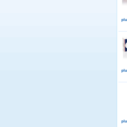
plu
plu
plu