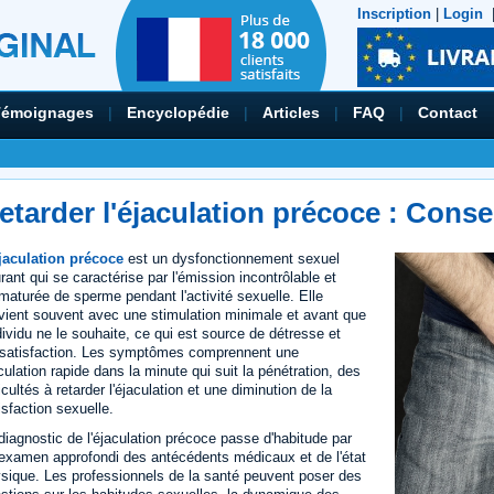
Inscription
|
Login
Témoignages
|
Encyclopédie
|
Articles
|
FAQ
|
Contact
etarder l'éjaculation précoce : Consei
jaculation précoce
est un dysfonctionnement sexuel
rant qui se caractérise par l'émission incontrôlable et
maturée de sperme pendant l'activité sexuelle. Elle
vient souvent avec une stimulation minimale et avant que
ndividu ne le souhaite, ce qui est source de détresse et
nsatisfaction. Les symptômes comprennent une
culation rapide dans la minute qui suit la pénétration, des
ficultés à retarder l'éjaculation et une diminution de la
isfaction sexuelle.
diagnostic de l'éjaculation précoce passe d'habitude par
examen approfondi des antécédents médicaux et de l'état
sique. Les professionnels de la santé peuvent poser des