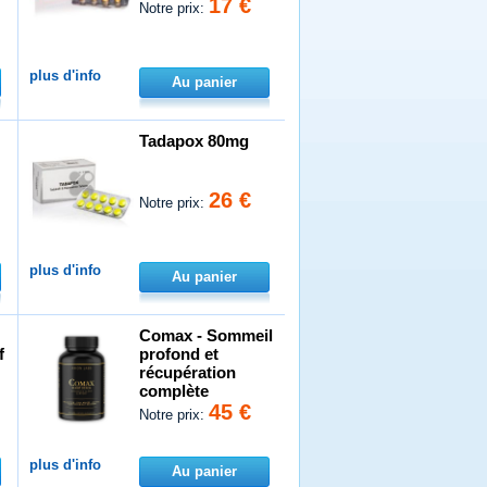
17 €
Notre prix:
plus d'info
Au panier
Tadapox 80mg
26 €
Notre prix:
plus d'info
Au panier
Comax - Sommeil
f
profond et
récupération
complète
45 €
Notre prix:
plus d'info
Au panier