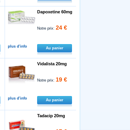
Dapoxetine 60mg
24 €
Notre prix:
plus d'info
Au panier
Vidalista 20mg
19 €
Notre prix:
plus d'info
Au panier
Tadacip 20mg