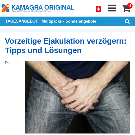
0
TAGESANGEBOT
Multipacks - Sonderangebote
Vorzeitige Ejakulation verzögern:
Tipps und Lösungen
Die