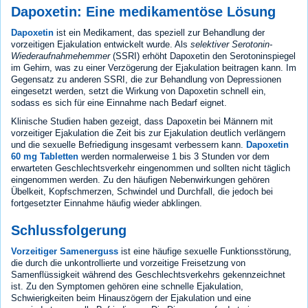
Dapoxetin: Eine medikamentöse Lösung
Dapoxetin
ist ein Medikament, das speziell zur Behandlung der
vorzeitigen Ejakulation entwickelt wurde. Als
selektiver Serotonin-
Wiederaufnahmehemmer
(SSRI) erhöht Dapoxetin den Serotoninspiegel
im Gehirn, was zu einer Verzögerung der Ejakulation beitragen kann. Im
Gegensatz zu anderen SSRI, die zur Behandlung von Depressionen
eingesetzt werden, setzt die Wirkung von Dapoxetin schnell ein,
sodass es sich für eine Einnahme nach Bedarf eignet.
Klinische Studien haben gezeigt, dass Dapoxetin bei Männern mit
vorzeitiger Ejakulation die Zeit bis zur Ejakulation deutlich verlängern
und die sexuelle Befriedigung insgesamt verbessern kann.
Dapoxetin
60 mg Tabletten
werden normalerweise 1 bis 3 Stunden vor dem
erwarteten Geschlechtsverkehr eingenommen und sollten nicht täglich
eingenommen werden. Zu den häufigen Nebenwirkungen gehören
Übelkeit, Kopfschmerzen, Schwindel und Durchfall, die jedoch bei
fortgesetzter Einnahme häufig wieder abklingen.
Schlussfolgerung
Vorzeitiger Samenerguss
ist eine häufige sexuelle Funktionsstörung,
die durch die unkontrollierte und vorzeitige Freisetzung von
Samenflüssigkeit während des Geschlechtsverkehrs gekennzeichnet
ist. Zu den Symptomen gehören eine schnelle Ejakulation,
Schwierigkeiten beim Hinauszögern der Ejakulation und eine