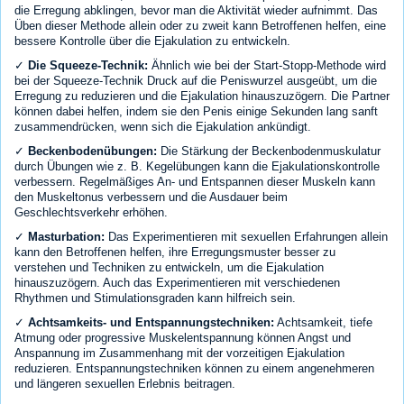
die Erregung abklingen, bevor man die Aktivität wieder aufnimmt. Das
Üben dieser Methode allein oder zu zweit kann Betroffenen helfen, eine
bessere Kontrolle über die Ejakulation zu entwickeln.
✓
Die Squeeze-Technik:
Ähnlich wie bei der Start-Stopp-Methode wird
bei der Squeeze-Technik Druck auf die Peniswurzel ausgeübt, um die
Erregung zu reduzieren und die Ejakulation hinauszuzögern. Die Partner
können dabei helfen, indem sie den Penis einige Sekunden lang sanft
zusammendrücken, wenn sich die Ejakulation ankündigt.
✓
Beckenbodenübungen:
Die Stärkung der Beckenbodenmuskulatur
durch Übungen wie z. B. Kegelübungen kann die Ejakulationskontrolle
verbessern. Regelmäßiges An- und Entspannen dieser Muskeln kann
den Muskeltonus verbessern und die Ausdauer beim
Geschlechtsverkehr erhöhen.
✓
Masturbation:
Das Experimentieren mit sexuellen Erfahrungen allein
kann den Betroffenen helfen, ihre Erregungsmuster besser zu
verstehen und Techniken zu entwickeln, um die Ejakulation
hinauszuzögern. Auch das Experimentieren mit verschiedenen
Rhythmen und Stimulationsgraden kann hilfreich sein.
✓
Achtsamkeits- und Entspannungstechniken:
Achtsamkeit, tiefe
Atmung oder progressive Muskelentspannung können Angst und
Anspannung im Zusammenhang mit der vorzeitigen Ejakulation
reduzieren. Entspannungstechniken können zu einem angenehmeren
und längeren sexuellen Erlebnis beitragen.