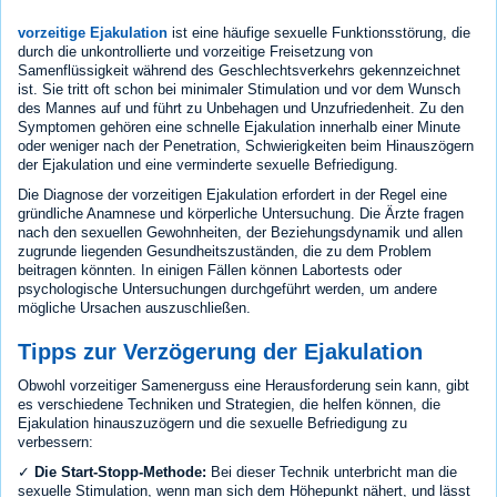
vorzeitige Ejakulation
ist eine häufige sexuelle Funktionsstörung, die
durch die unkontrollierte und vorzeitige Freisetzung von
Samenflüssigkeit während des Geschlechtsverkehrs gekennzeichnet
ist. Sie tritt oft schon bei minimaler Stimulation und vor dem Wunsch
des Mannes auf und führt zu Unbehagen und Unzufriedenheit. Zu den
Symptomen gehören eine schnelle Ejakulation innerhalb einer Minute
oder weniger nach der Penetration, Schwierigkeiten beim Hinauszögern
der Ejakulation und eine verminderte sexuelle Befriedigung.
Die Diagnose der vorzeitigen Ejakulation erfordert in der Regel eine
gründliche Anamnese und körperliche Untersuchung. Die Ärzte fragen
nach den sexuellen Gewohnheiten, der Beziehungsdynamik und allen
zugrunde liegenden Gesundheitszuständen, die zu dem Problem
beitragen könnten. In einigen Fällen können Labortests oder
psychologische Untersuchungen durchgeführt werden, um andere
mögliche Ursachen auszuschließen.
Tipps zur Verzögerung der Ejakulation
Obwohl vorzeitiger Samenerguss eine Herausforderung sein kann, gibt
es verschiedene Techniken und Strategien, die helfen können, die
Ejakulation hinauszuzögern und die sexuelle Befriedigung zu
verbessern:
✓
Die Start-Stopp-Methode:
Bei dieser Technik unterbricht man die
sexuelle Stimulation, wenn man sich dem Höhepunkt nähert, und lässt