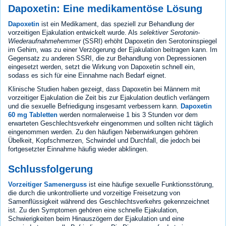
Dapoxetin: Eine medikamentöse Lösung
Dapoxetin
ist ein Medikament, das speziell zur Behandlung der
vorzeitigen Ejakulation entwickelt wurde. Als
selektiver Serotonin-
Wiederaufnahmehemmer
(SSRI) erhöht Dapoxetin den Serotoninspiegel
im Gehirn, was zu einer Verzögerung der Ejakulation beitragen kann. Im
Gegensatz zu anderen SSRI, die zur Behandlung von Depressionen
eingesetzt werden, setzt die Wirkung von Dapoxetin schnell ein,
sodass es sich für eine Einnahme nach Bedarf eignet.
Klinische Studien haben gezeigt, dass Dapoxetin bei Männern mit
vorzeitiger Ejakulation die Zeit bis zur Ejakulation deutlich verlängern
und die sexuelle Befriedigung insgesamt verbessern kann.
Dapoxetin
60 mg Tabletten
werden normalerweise 1 bis 3 Stunden vor dem
erwarteten Geschlechtsverkehr eingenommen und sollten nicht täglich
eingenommen werden. Zu den häufigen Nebenwirkungen gehören
Übelkeit, Kopfschmerzen, Schwindel und Durchfall, die jedoch bei
fortgesetzter Einnahme häufig wieder abklingen.
Schlussfolgerung
Vorzeitiger Samenerguss
ist eine häufige sexuelle Funktionsstörung,
die durch die unkontrollierte und vorzeitige Freisetzung von
Samenflüssigkeit während des Geschlechtsverkehrs gekennzeichnet
ist. Zu den Symptomen gehören eine schnelle Ejakulation,
Schwierigkeiten beim Hinauszögern der Ejakulation und eine