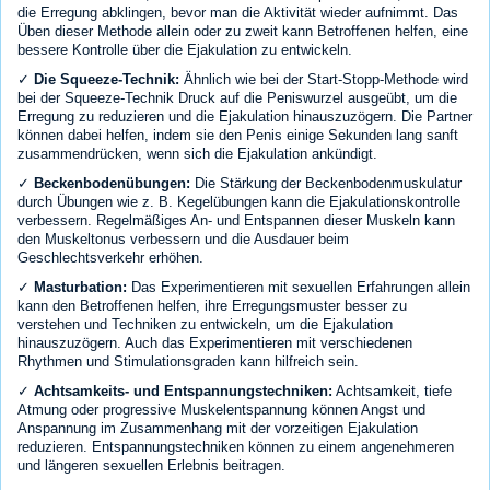
die Erregung abklingen, bevor man die Aktivität wieder aufnimmt. Das
Üben dieser Methode allein oder zu zweit kann Betroffenen helfen, eine
bessere Kontrolle über die Ejakulation zu entwickeln.
✓
Die Squeeze-Technik:
Ähnlich wie bei der Start-Stopp-Methode wird
bei der Squeeze-Technik Druck auf die Peniswurzel ausgeübt, um die
Erregung zu reduzieren und die Ejakulation hinauszuzögern. Die Partner
können dabei helfen, indem sie den Penis einige Sekunden lang sanft
zusammendrücken, wenn sich die Ejakulation ankündigt.
✓
Beckenbodenübungen:
Die Stärkung der Beckenbodenmuskulatur
durch Übungen wie z. B. Kegelübungen kann die Ejakulationskontrolle
verbessern. Regelmäßiges An- und Entspannen dieser Muskeln kann
den Muskeltonus verbessern und die Ausdauer beim
Geschlechtsverkehr erhöhen.
✓
Masturbation:
Das Experimentieren mit sexuellen Erfahrungen allein
kann den Betroffenen helfen, ihre Erregungsmuster besser zu
verstehen und Techniken zu entwickeln, um die Ejakulation
hinauszuzögern. Auch das Experimentieren mit verschiedenen
Rhythmen und Stimulationsgraden kann hilfreich sein.
✓
Achtsamkeits- und Entspannungstechniken:
Achtsamkeit, tiefe
Atmung oder progressive Muskelentspannung können Angst und
Anspannung im Zusammenhang mit der vorzeitigen Ejakulation
reduzieren. Entspannungstechniken können zu einem angenehmeren
und längeren sexuellen Erlebnis beitragen.