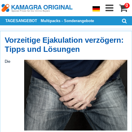
0
TAGESANGEBOT
Multipacks - Sonderangebote
Vorzeitige Ejakulation verzögern:
Tipps und Lösungen
Die