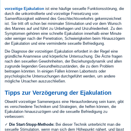
vorzeitige Ejakulation
ist eine häufige sexuelle Funktionsstörung, die
durch die unkontrollierte und vorzeitige Freisetzung von
Samenflüssigkeit während des Geschlechtsverkehrs gekennzeichnet
ist. Sie tritt oft schon bei minimaler Stimulation und vor dem Wunsch
des Mannes auf und führt zu Unbehagen und Unzufriedenheit. Zu den
Symptomen gehören eine schnelle Ejakulation innerhalb einer Minute
oder weniger nach der Penetration, Schwierigkeiten beim Hinauszögern
der Ejakulation und eine verminderte sexuelle Befriedigung.
Die Diagnose der vorzeitigen Ejakulation erfordert in der Regel eine
gründliche Anamnese und körperliche Untersuchung. Die Ärzte fragen
nach den sexuellen Gewohnheiten, der Beziehungsdynamik und allen
zugrunde liegenden Gesundheitszuständen, die zu dem Problem
beitragen könnten. In einigen Fällen können Labortests oder
psychologische Untersuchungen durchgeführt werden, um andere
mögliche Ursachen auszuschließen.
Tipps zur Verzögerung der Ejakulation
Obwohl vorzeitiger Samenerguss eine Herausforderung sein kann, gibt
es verschiedene Techniken und Strategien, die helfen können, die
Ejakulation hinauszuzögern und die sexuelle Befriedigung zu
verbessern:
✓
Die Start-Stopp-Methode:
Bei dieser Technik unterbricht man die
sexuelle Stimulation, wenn man sich dem Höhepunkt nähert, und lässt