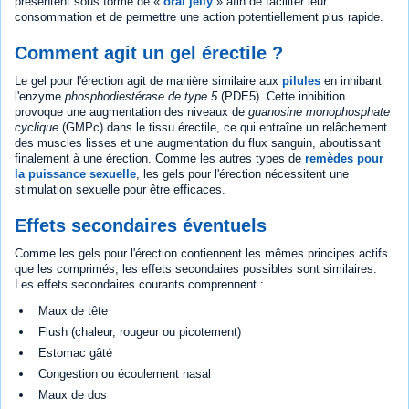
présentent sous forme de «
oral jelly
» afin de faciliter leur
consommation et de permettre une action potentiellement plus rapide.
Comment agit un gel érectile ?
Le gel pour l'érection agit de manière similaire aux
pilules
en inhibant
l'enzyme
phosphodiestérase de type 5
(PDE5). Cette inhibition
provoque une augmentation des niveaux de
guanosine monophosphate
cyclique
(GMPc) dans le tissu érectile, ce qui entraîne un relâchement
des muscles lisses et une augmentation du flux sanguin, aboutissant
finalement à une érection. Comme les autres types de
remèdes pour
la puissance sexuelle
, les gels pour l'érection nécessitent une
stimulation sexuelle pour être efficaces.
Effets secondaires éventuels
Comme les gels pour l'érection contiennent les mêmes principes actifs
que les comprimés, les effets secondaires possibles sont similaires.
Les effets secondaires courants comprennent :
Maux de tête
Flush (chaleur, rougeur ou picotement)
Estomac gâté
Congestion ou écoulement nasal
Maux de dos