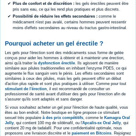
Plus de confort et de discrétion :
les gels érectiles peuvent être
pris sans eau, ce qui les rend plus pratiques et plus discrets.
Possibilité de réduire les effets secondaires :
comme le
médicament n'est pas avalé, certains hommes peuvent ressentir
moins d'effets secondaires au niveau du tractus gastro-intestinal.
Pourquoi acheter un gel érectile ?
Les gels pour l'érection sont des médicaments sous forme de gelée
conçus pour aider les hommes à obtenir et à maintenir une érection,
ainsi qu'à traiter la
dysfonction érectile
. Ils agissent de manière
similaire aux pilules traditionnelles en inhibant l'enzyme PDE5, ce qui
augmente le flux sanguin vers le pénis. Les effets secondaires sont
similaires à ceux des pilules, mais les gels peuvent offrir un début
d'action plus rapide et sont plus pratiques à utiliser. Comme pour tout
stimulant de l'érection
, il est recommandé de consulter un
professionnel de santé avant d'utiliser des gels pour l'érection afin de
s'assurer qu'ils sont adaptés et sans danger.
Si vous souhaitez acheter un gel pour l'érection de haute qualité, vous
êtes au bon endroit. Notre boutique en ligne propose ce stimulant
sexuel très populaire
à des prix compétitifs
, comme le
Kamagra Oral
Jelly
, qui contient 100 mg de sildénafil, ou l'
Apcalis-sx Oral Jelly
, qui
contient 20 mg de tadalafil. Pour une confidentialité optimale, nous
proposons une livraison discrète et le
paiement en Bitcoins
. Rejoignez