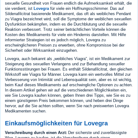
sexuelle Gesundheit von Frauen endlich die Aufmerksamkeit erhält, die
sie verdient, ist
Lovegra
für viele ein Hoffnungsschimmer. Das auf
Sildenafilcitrat basierende Medikament, das oft als weibliches Pendant
zu Viagra bezeichnet wird, soll die Symptome der weiblichen sexuellen
Dysfunktion bekämpfen, indem es die Durchblutung und die sexuelle
Reaktion verbessert. Trotz seiner beträchtlichen Vorteile können die
Kosten des Medikaments für viele ein Hindernis darstellen. Mit Hilfe
informierter Strategien ist es jedoch möglich, Lovegra zu
erschwinglicheren Preisen zu erwerben, ohne Kompromisse bei der
Sicherheit oder Wirksamkeit einzugehen.
Lovegra, auch bekannt als „weibliches Viagra“, ist ein Medikament zur
Steigerung des sexuellen Verlangens und zur Behandlung sexueller
Funktionsstörungen bei Frauen. Es enthält Sildenafilcitrat, den gleichen
Wirkstoff wie Viagra für Männer. Lovegra kann ein wertvolles Mittel zur
Verbesserung von Intimität und Lebensqualität sein, aber es ist wichtig,
beim Kauf dieses Medikaments auf erschwingliche Optionen zu achten.
In diesem Artikel gehen wir auf die verschiedenen Möglichkeiten ein,
wie Sie Lovegra kaufen können, geben Ihnen drei Tipps, wie Sie es zu
einem günstigeren Preis bekommen können, und heben drei Dinge
hervor, auf die Sie achten sollten, wenn Sie nach preiswerten Lovegra
Medikamenten suchen.
Einkaufsmöglichkeiten für Lovegra
Verschreibung durch einen Arzt:
Der sicherste und zuverlässigste
Weg, Lovegra zu kaufen, ist die Verschreibung durch einen