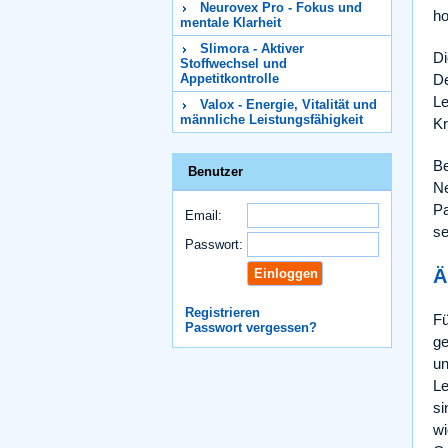
Neurovex Pro - Fokus und
ho
mentale Klarheit
Slimora - Aktiver
Di
Stoffwechsel und
De
Appetitkontrolle
Le
Valox - Energie, Vitalität und
männliche Leistungsfähigkeit
Kr
Be
Benutzer
N
Pa
Email:
se
Passwort:
Ä
Registrieren
Fü
Passwort vergessen?
ge
un
Le
si
wi