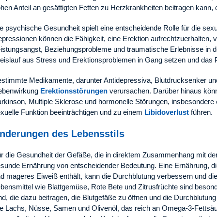
hen Anteil an gesättigten Fetten zu Herzkrankheiten beitragen kann, 
e psychische Gesundheit spielt eine entscheidende Rolle für die sexu
pressionen können die Fähigkeit, eine Erektion aufrechtzuerhalten, 
istungsangst, Beziehungsprobleme und traumatische Erlebnisse in d
eislauf aus Stress und Erektionsproblemen in Gang setzen und das
stimmte Medikamente, darunter Antidepressiva, Blutdrucksenker u
ebenwirkung
Erektionsstörungen
verursachen. Darüber hinaus kön
rkinson, Multiple Sklerose und hormonelle Störungen, insbesondere
xuelle Funktion beeinträchtigen und zu einem
Libidoverlust
führen.
nderungen des Lebensstils
r die Gesundheit der Gefäße, die in direktem Zusammenhang mit der er
sunde Ernährung von entscheidender Bedeutung. Eine Ernährung, die
d mageres Eiweiß enthält, kann die Durchblutung verbessern und die
bensmittel wie Blattgemüse, Rote Bete und Zitrusfrüchte sind besonder
nd, die dazu beitragen, die Blutgefäße zu öffnen und die Durchblutun
e Lachs, Nüsse, Samen und Olivenöl, das reich an Omega-3-Fettsäure