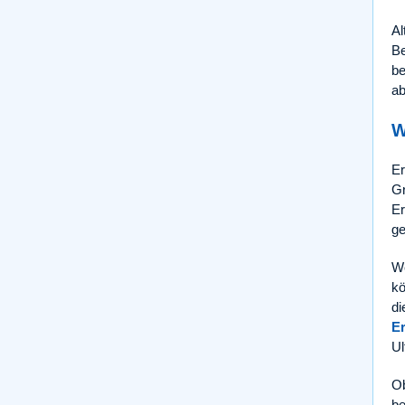
Al
Be
be
ab
W
Er
Gr
Er
ge
We
kö
di
E
Ul
Ob
be