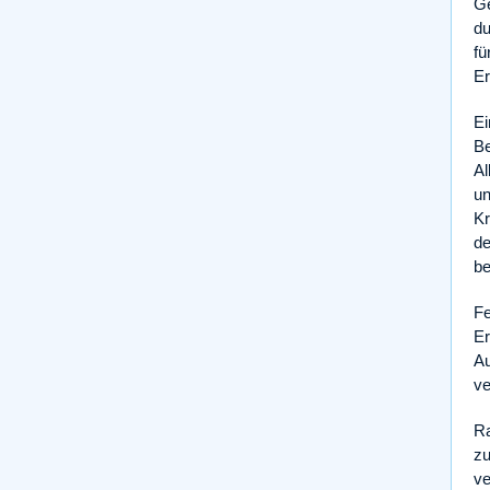
Ge
du
fü
Er
Ei
Be
Al
un
Kr
de
be
Fe
Er
Au
ve
Ra
zu
ve