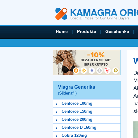
Home
|
Produkte
|
Geschenke
|
W
Di
Mä
Viagra Generika
A
(Sildenafil)
A
ha
Cenforce 100mg
s
Cenforce 150mg
Cenforce 200mg
Cenforce D 160mg
Cobra 120mg