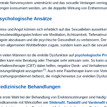
ntrale Nervensystem unterdrückt und das sexuelle Verlangen verringe
ngen konsumiert werden, um die doppelte Wirkung von Enthemmung
sychologische Ansätze
ress und Angst können sich erheblich auf das Sexualleben auswirk
ressbewältigungstechniken wie Meditation, Achtsamkeit, Tiefenatmu
gste abzubauen und die psychische Gesundheit zu verbessern. Der
rem allgemeinen Wohlbefinden zugute, sondern kann auch die sexuell
i vielen Männern ist die erektile Dysfunktion auf
psychologische Pr
llen kann eine Beratung oder Therapie sehr wirksam sein. So kann u
rhaltenstherapie (CBT) dabei helfen, negative Denk- und Verhaltens
[7]
istungsfähigkeit anzugehen
. Auch eine Paartherapie kann von Vortei
ziehungsproblemen befasst, die möglicherweise zur erektilen Dysfun
edizinische Behandlungen
e erste Wahl bei der Behandlung von Erektionsstörungen sind häufig
dikamente mit Wirkstoffen wie
Sildenafil
,
Tadalafil
und
Vardenafil
e