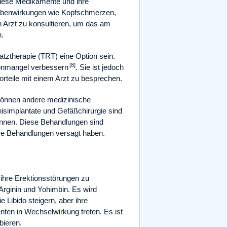
 Diese Medikamente und ihre
Nebenwirkungen wie Kopfschmerzen,
n Arzt zu konsultieren, um das am
n.
tztherapie (TRT) eine Option sein.
[8]
monmangel verbessern
. Sie ist jedoch
Vorteile mit einem Arzt zu besprechen.
können andere medizinische
simplantate und Gefäßchirurgie sind
können. Diese Behandlungen sind
ere Behandlungen versagt haben.
ihre Erektionsstörungen zu
rginin und Yohimbin. Es wird
Libido steigern, aber ihre
nten in Wechselwirkung treten. Es ist
bieren.