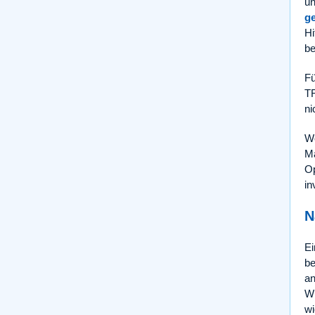
un
ge
Hi
be
Fü
TR
ni
We
Ma
Op
in
N
Ei
be
an
Wi
wi