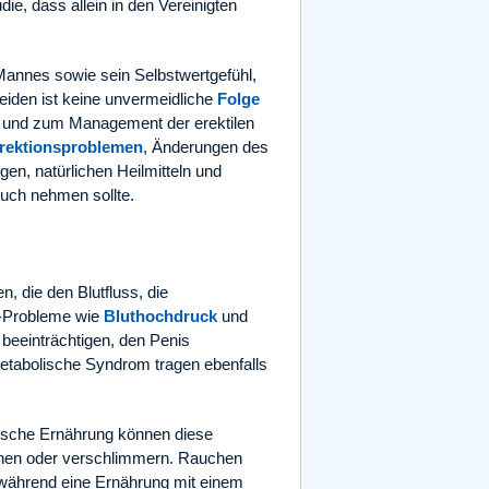
die, dass allein in den Vereinigten
s Mannes sowie sein Selbstwertgefühl,
eiden ist keine unvermeidliche
Folge
g und zum Management der erektilen
rektionsproblemen
, Änderungen des
en, natürlichen Heilmitteln und
ruch nehmen sollte.
, die den Blutfluss, die
f-Probleme wie
Bluthochdruck
und
 beeinträchtigen, den Penis
tabolische Syndrom tragen ebenfalls
lsche Ernährung können diese
hen oder verschlimmern. Rauchen
, während eine Ernährung mit einem