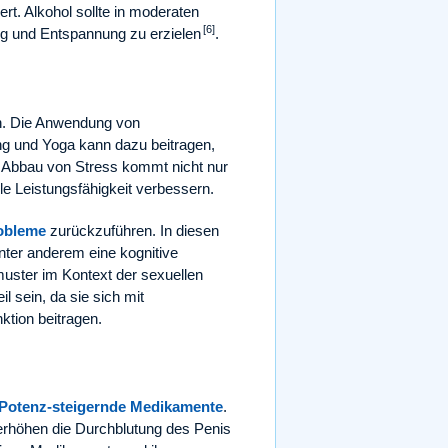
rt. Alkohol sollte in moderaten
[6]
 und Entspannung zu erzielen
.
en. Die Anwendung von
ng und Yoga kann dazu beitragen,
 Abbau von Stress kommt nicht nur
e Leistungsfähigkeit verbessern.
obleme
zurückzuführen. In diesen
nter anderem eine kognitive
muster im Kontext der sexuellen
l sein, da sie sich mit
ktion beitragen.
Potenz-steigernde Medikamente
.
rhöhen die Durchblutung des Penis