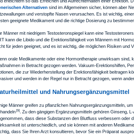
d erleichtern so das Erreichen und Aufrechterhalten einer Erektion.
nerischen Alternativen
sind im Allgemeinen sicher, können aber 
tzewallungen und verstopfte Nasen verursachen. Es ist wichtig, eine
sten geeignete Medikament und die richtige Dosierung zu bestimme
r Männer mit niedrigem Testosteronspiegel kann eine Testosteronersa
T kann die Libido und die Erektionsfähigkeit von Männern mit Hor
cht für jeden geeignet, und es ist wichtig, die möglichen Risiken und 
nn orale Medikamente oder eine Hormontherapie unwirksam sind, 
ßnahmen in Betracht gezogen werden. Vakuum-Erektionshilfen, Peni
tionen, die zur Wiederherstellung der Erektionsfähigkeit beitragen 
vasiver und werden in der Regel nur in Betracht gezogen, wenn and
aturheilmittel und Nahrungsergänzungsmittel
nige Männer greifen zu pflanzlichen Nahrungsergänzungsmitteln, um 
[9]
handeln
. Zu den gängigen Ergänzungsmitteln gehören Ginseng, L-A
genommen, dass diese Substanzen den Blutfluss verbessern oder die 
rksamkeit ist unterschiedlich, und sie können mit anderen Medikame
chtig, dass Sie Ihren Arzt konsultieren, bevor Sie ein Präparat auspro