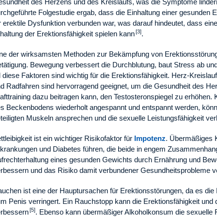
sundheit des Herzens und des Kreislaufs, was die Symptome linder
rchgeführte Folgestudie ergab, dass die Einhaltung einer gesunden 
r erektile Dysfunktion verbunden war, was darauf hindeutet, dass ein
[3]
haltung der Erektionsfähigkeit spielen kann
.
ne der wirksamsten Methoden zur Bekämpfung von Erektionsstörunge
tätigung. Bewegung verbessert die Durchblutung, baut Stress ab und 
l diese Faktoren sind wichtig für die Erektionsfähigkeit. Herz-Krei
d Radfahren sind hervorragend geeignet, um die Gesundheit des He
afttraining dazu beitragen kann, den Testosteronspiegel zu erhöhen.
s Beckenbodens wiederholt angespannt und entspannt werden, können
teiligten Muskeln ansprechen und die sexuelle Leistungsfähigkeit ve
ttleibigkeit ist ein wichtiger Risikofaktor für
Impotenz
. Übermäßiges K
krankungen und Diabetes führen, die beide in engem Zusammenhang m
frechterhaltung eines gesunden Gewichts durch Ernährung und Bewe
rbessern und das Risiko damit verbundener Gesundheitsprobleme ve
uchen ist eine der Hauptursachen für Erektionsstörungen, da es die 
m Penis verringert. Ein Rauchstopp kann die Erektionsfähigkeit und 
[5]
rbessern
. Ebenso kann übermäßiger Alkoholkonsum die sexuelle Fu