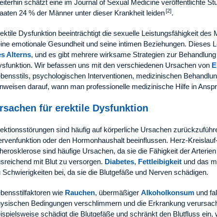
iterhin schätzt eine im Journal of Sexual Medicine veröffentlichte Stu
[2]
aaten 24 % der Männer unter dieser Krankheit leiden
.
ektile Dysfunktion beeinträchtigt die sexuelle Leistungsfähigkeit de
ine emotionale Gesundheit und seine intimen Beziehungen. Dieses L
s Alterns
, und es gibt mehrere wirksame Strategien zur Behandlun
sfunktion. Wir befassen uns mit den verschiedenen Ursachen von
E
bensstils, psychologischen Interventionen, medizinischen Behandlung
nweisen darauf, wann man professionelle medizinische Hilfe in Ansp
rsachen für erektile Dysfunktion
ektionsstörungen sind häufig auf körperliche Ursachen zurückzuführen
rvenfunktion oder den Hormonhaushalt beeinflussen. Herz-Kreislau
herosklerose sind häufige Ursachen, da sie die Fähigkeit der Arterien
sreichend mit Blut zu versorgen.
Diabetes
,
Fettleibigkeit
und das me
 Schwierigkeiten bei, da sie die Blutgefäße und Nerven schädigen.
bensstilfaktoren wie
Rauchen
, übermäßiger
Alkoholkonsum
und fa
ysischen Bedingungen verschlimmern und die Erkrankung verursac
ispielsweise schädigt die Blutgefäße und schränkt den Blutfluss ein