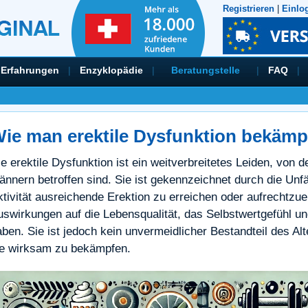
Registrieren
|
Einlo
Erfahrungen
|
Enzyklopädie
|
Beratungstelle
|
FAQ
|
ie man erektile Dysfunktion bekämp
e erektile Dysfunktion ist ein weitverbreitetes Leiden, von 
nnern betroffen sind. Sie ist gekennzeichnet durch die Unfäh
ktivität ausreichende Erektion zu erreichen oder aufrechtzue
uswirkungen auf die Lebensqualität, das Selbstwertgefühl 
ben. Sie ist jedoch kein unvermeidlicher Bestandteil des Alt
ie wirksam zu bekämpfen.