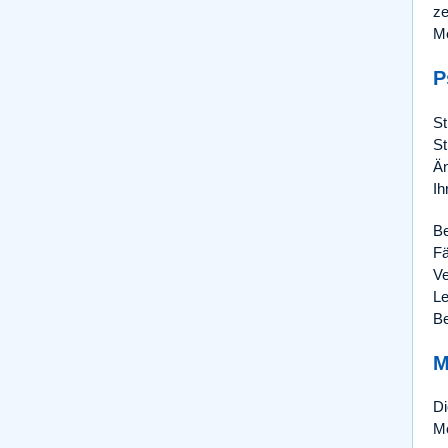
ze
Me
P
St
St
Än
Ih
Be
Fä
Ve
Le
Be
M
Di
Me