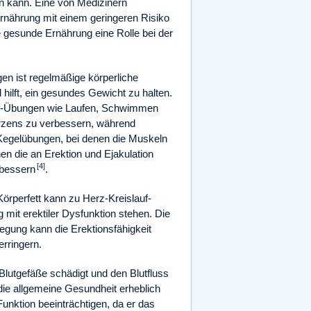
n kann. Eine von Medizinern
Ernährung mit einem geringeren Risiko
e gesunde Ernährung eine Rolle bei der
n ist regelmäßige körperliche
hilft, ein gesundes Gewicht zu halten.
slauf-Übungen wie Laufen, Schwimmen
rzens zu verbessern, während
 Kegelübungen, bei denen die Muskeln
 die an Erektion und Ejakulation
[4]
rbessern
.
örperfett kann zu Herz-Kreislauf-
it erektiler Dysfunktion stehen. Die
gung kann die Erektionsfähigkeit
rringern.
Blutgefäße schädigt und den Blutfluss
die allgemeine Gesundheit erheblich
nktion beeinträchtigen, da er das