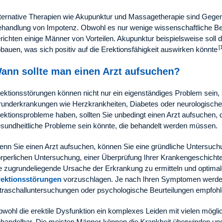
ternative Therapien wie Akupunktur und Massagetherapie sind Geg
handlung von Impotenz. Obwohl es nur wenige wissenschaftliche Bew
richten einige Männer von Vorteilen. Akupunktur beispielsweise soll
[
bauen, was sich positiv auf die Erektionsfähigkeit auswirken könnte
ann sollte man einen Arzt aufsuchen?
ektionsstörungen können nicht nur ein eigenständiges Problem sein
underkrankungen wie Herzkrankheiten, Diabetes oder neurologisch
ektionsprobleme haben, sollten Sie unbedingt einen Arzt aufsuchen, d
sundheitliche Probleme sein könnte, die behandelt werden müssen.
nn Sie einen Arzt aufsuchen, können Sie eine gründliche Untersuchun
rperlichen Untersuchung, einer Überprüfung Ihrer Krankengeschichte
e zugrundeliegende Ursache der Erkrankung zu ermitteln und optima
rektionsstörungen
vorzuschlagen. Je nach Ihren Symptomen werden
traschalluntersuchungen oder psychologische Beurteilungen empfohl
wohl die erektile Dysfunktion ein komplexes Leiden mit vielen möglic
handelbar. Die meisten Männer können die Krankheit überwinden und