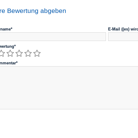
hre Bewertung abgeben
rname*
E-Mail ((es) wir
wertung*
mmentar*