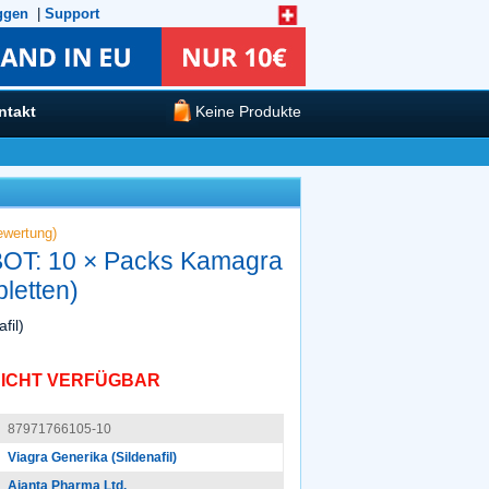
ggen
|
Support
ntakt
Keine Produkte
wertung)
T: 10 × Packs Kamagra
letten)
fil)
ICHT VERFÜGBAR
87971766105-10
Viagra Generika (Sildenafil)
Ajanta Pharma Ltd.