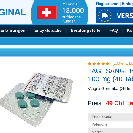
Registrieren
|
Einlo
Erfahrungen
|
Enzyklopädie
|
Beratungstelle
|
FAQ
|
Ko
(100%,
1
Be
TAGESANGEBO
100 mg (40 Tab
Viagra Generika (Sildena
Preis:
49 Chf
N
Produktcode:
Kategorie:
Marke: