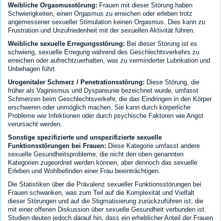
Weibliche Orgasmusstörung:
Frauen mit dieser Störung haben
Schwierigkeiten, einen Orgasmus zu erreichen oder erleben trotz
angemessener sexueller Stimulation keinen Orgasmus. Dies kann zu
Frustration und Unzufriedenheit mit der sexuellen Aktivität führen.
Weibliche sexuelle Erregungsstörung:
Bei dieser Störung ist es
schwierig, sexuelle Erregung während des Geschlechtsverkehrs zu
erreichen oder aufrechtzuerhalten, was zu verminderter Lubrikation und
Unbehagen führt.
Urogenitaler Schmerz / Penetrationsstörung:
Diese Störung, die
früher als Vaginismus und Dyspareunie bezeichnet wurde, umfasst
Schmerzen beim Geschlechtsverkehr, die das Eindringen in den Körper
erschweren oder unmöglich machen. Sie kann durch körperliche
Probleme wie Infektionen oder durch psychische Faktoren wie Angst
verursacht werden.
Sonstige spezifizierte und unspezifizierte sexuelle
Funktionsstörungen bei Frauen:
Diese Kategorie umfasst andere
sexuelle Gesundheitsprobleme, die nicht den oben genannten
Kategorien zugeordnet werden können, aber dennoch das sexuelle
Erleben und Wohlbefinden einer Frau beeinträchtigen.
Die Statistiken über die Prävalenz sexueller Funktionsstörungen bei
Frauen schwanken, was zum Teil auf die Komplexität und Vielfalt
dieser Störungen und auf die Stigmatisierung zurückzuführen ist, die
mit einer offenen Diskussion über sexuelle Gesundheit verbunden ist.
Studien deuten jedoch darauf hin, dass ein erheblicher Anteil der Frauen