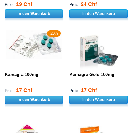
19 Chf
24 Chf
Preis:
Preis:
In den Warenkorb
In den Warenkorb
-29%
Kamagra 100mg
Kamagra Gold 100mg
17 Chf
17 Chf
Preis:
Preis:
In den Warenkorb
In den Warenkorb