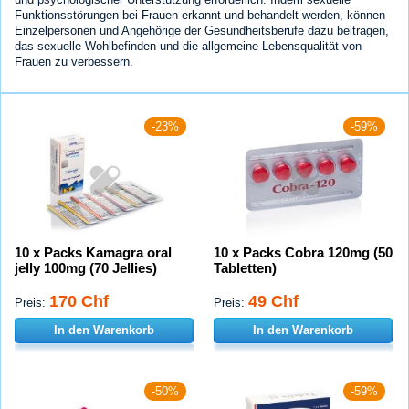
Funktionsstörungen bei Frauen erkannt und behandelt werden, können
Einzelpersonen und Angehörige der Gesundheitsberufe dazu beitragen,
das sexuelle Wohlbefinden und die allgemeine Lebensqualität von
Frauen zu verbessern.
-23%
-59%
10 x Packs Kamagra oral
10 x Packs Cobra 120mg (50
jelly 100mg (70 Jellies)
Tabletten)
170 Chf
49 Chf
Preis:
Preis:
In den Warenkorb
In den Warenkorb
-50%
-59%