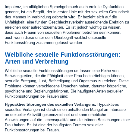
Impotenz, im alltäglichen Sprachgebrauch auch erektile Dysfunktion
genannt, ist ein Begriff, der in erster Linie mit der sexuellen Gesundheit
des Mannes in Verbindung gebracht wird. Er bezieht sich auf die
Unfähigkeit, eine für den Geschlechtsverkehr ausreichende Erektion zu
erreichen oder aufrechtzuerhalten. Es ist jedoch wichtig zu wissen,
dass auch Frauen von sexuellen Problemen betroffen sein können,
auch wenn diese unter dem Oberbegriff weibliche sexuelle
Funktionsstörung zusammengefasst werden.
Weibliche sexuelle Funktionsstörungen:
Arten und Verbreitung
Weibliche sexuelle Funktionsstörungen umfassen eine Reihe von
Schwierigkeiten, die die Fähigkeit einer Frau beeinträchtigen können,
sexuelle Erregung, Lust, Befriedigung und Orgasmus zu erleben. Diese
Probleme können verschiedene Ursachen haben, darunter körperliche,
psychische und Beziehungsfaktoren. Die häufigsten Arten sexueller
Funktionsstörungen bei Frauen sind:
Hypoaktive Störungen des sexuellen Verlangens:
Hypoaktives
sexuelles Verlangen ist durch einen anhaltenden Mangel an Interesse
an sexueller Aktivität gekennzeichnet und kann erhebliche
Auswirkungen auf die Lebensqualität und die intimen Beziehungen einer
Frau haben. Es ist eine der häufigsten Formen sexueller
Funktionsstörungen bei Frauen.