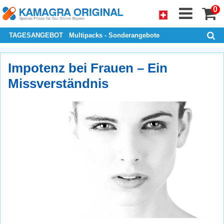
0
TAGESANGEBOT
Multipacks - Sonderangebote
Impotenz bei Frauen – Ein
Missverständnis