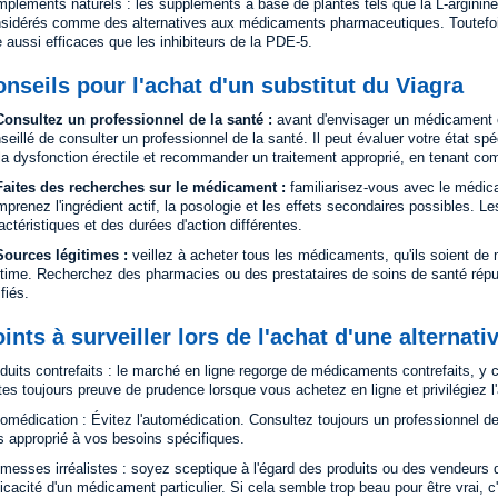
pléments naturels : les suppléments à base de plantes tels que la L-arginine,
sidérés comme des alternatives aux médicaments pharmaceutiques. Toutefois, 
e aussi efficaces que les inhibiteurs de la PDE-5.
nseils pour l'achat d'un substitut du Viagra
onsultez un professionnel de la santé :
avant d'envisager un médicament co
seillé de consulter un professionnel de la santé. Il peut évaluer votre état s
la dysfonction érectile et recommander un traitement approprié, en tenant c
aites des recherches sur le médicament :
familiarisez-vous avec le médic
prenez l'ingrédient actif, la posologie et les effets secondaires possibles. Le
actéristiques et des durées d'action différentes.
ources légitimes :
veillez à acheter tous les médicaments, qu'ils soient de
itime. Recherchez des pharmacies ou des prestataires de soins de santé réput
ifiés.
ints à surveiller lors de l'achat d'une alternati
duits contrefaits : le marché en ligne regorge de médicaments contrefaits, y 
tes toujours preuve de prudence lorsque vous achetez en ligne et privilégiez l'au
omédication : Évitez l'automédication. Consultez toujours un professionnel de 
s approprié à vos besoins spécifiques.
messes irréalistes : soyez sceptique à l'égard des produits ou des vendeurs qu
fficacité d'un médicament particulier. Si cela semble trop beau pour être vrai, c