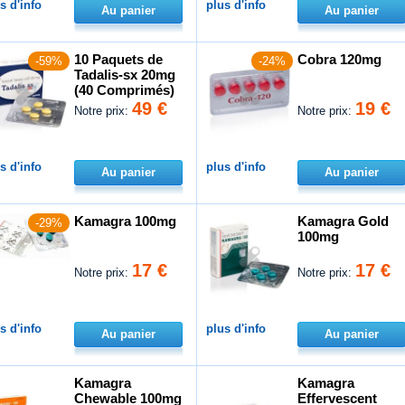
s d'info
plus d'info
Au panier
Au panier
10 Paquets de
Cobra 120mg
-59%
-24%
Tadalis-sx 20mg
(40 Comprimés)
49 €
19 €
Notre prix:
Notre prix:
s d'info
plus d'info
Au panier
Au panier
Kamagra 100mg
Kamagra Gold
-29%
100mg
17 €
17 €
Notre prix:
Notre prix:
s d'info
plus d'info
Au panier
Au panier
Kamagra
Kamagra
Chewable 100mg
Effervescent