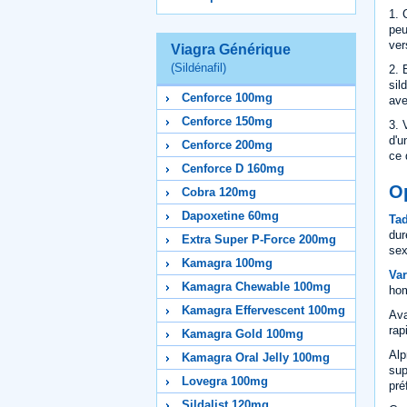
1. 
peu
ver
Viagra Générique
(Sildénafil)
2. 
sil
Cenforce 100mg
ave
Cenforce 150mg
3. 
d'u
Cenforce 200mg
ce 
Cenforce D 160mg
Op
Cobra 120mg
Dapoxetine 60mg
Tad
dur
Extra Super P-Force 200mg
sex
Kamagra 100mg
Var
Kamagra Chewable 100mg
hom
Kamagra Effervescent 100mg
Ava
rap
Kamagra Gold 100mg
Alp
Kamagra Oral Jelly 100mg
sup
Lovegra 100mg
pré
Sildalist 120mg