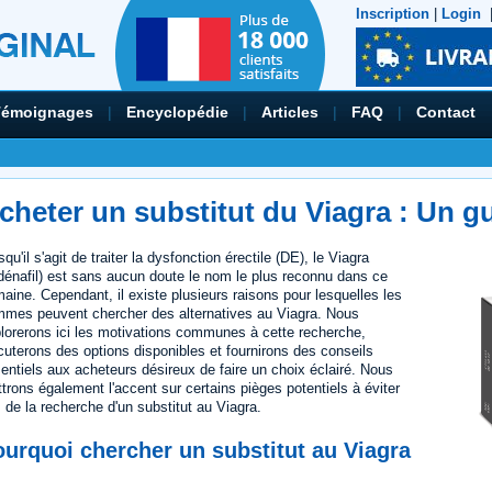
Inscription
|
Login
Témoignages
|
Encyclopédie
|
Articles
|
FAQ
|
Contact
cheter un substitut du Viagra : Un g
squ'il s'agit de traiter la dysfonction érectile (DE), le Viagra
ldénafil) est sans aucun doute le nom le plus reconnu dans ce
aine. Cependant, il existe plusieurs raisons pour lesquelles les
mes peuvent chercher des alternatives au Viagra. Nous
lorerons ici les motivations communes à cette recherche,
cuterons des options disponibles et fournirons des conseils
entiels aux acheteurs désireux de faire un choix éclairé. Nous
trons également l'accent sur certains pièges potentiels à éviter
s de la recherche d'un substitut au Viagra.
urquoi chercher un substitut au Viagra