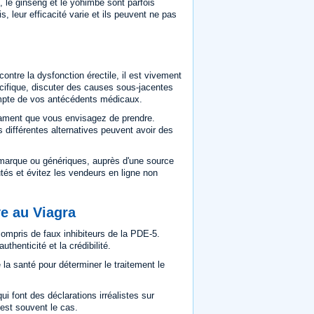
 le ginseng et le yohimbe sont parfois
leur efficacité varie et ils peuvent ne pas
ntre la dysfonction érectile, il est vivement
pécifique, discuter des causes sous-jacentes
ompte de vos antécédents médicaux.
ament que vous envisagez de prendre.
s différentes alternatives peuvent avoir des
 marque ou génériques, auprès d'une source
és et évitez les vendeurs en ligne non
ve au Viagra
compris de faux inhibiteurs de la PDE-5.
thenticité et la crédibilité.
la santé pour déterminer le traitement le
i font des déclarations irréalistes sur
'est souvent le cas.