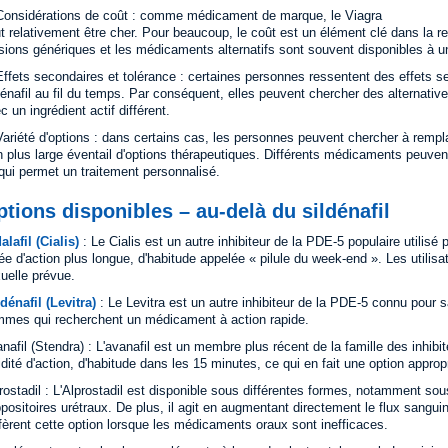
Considérations de coût : comme médicament de marque, le Viagra
t relativement être cher. Pour beaucoup, le coût est un élément clé dans la re
sions génériques et les médicaments alternatifs sont souvent disponibles à un 
Effets secondaires et tolérance : certaines personnes ressentent des effets 
dénafil au fil du temps. Par conséquent, elles peuvent chercher des alternati
c un ingrédient actif différent.
Variété d'options : dans certains cas, les personnes peuvent chercher à rempl
n plus large éventail d'options thérapeutiques. Différents médicaments peuven
qui permet un traitement personnalisé.
tions disponibles – au-delà du sildénafil
alafil (Cialis)
: Le Cialis est un autre inhibiteur de la PDE-5 populaire utilisé po
ée d'action plus longue, d'habitude appelée « pilule du week-end ». Les utilisat
uelle prévue.
dénafil (Levitra)
: Le Levitra est un autre inhibiteur de la PDE-5 connu pour sa
mes qui recherchent un médicament à action rapide.
nafil (Stendra) : L'avanafil est un membre plus récent de la famille des inhibi
idité d'action, d'habitude dans les 15 minutes, ce qui en fait une option approp
rostadil : L'Alprostadil est disponible sous différentes formes, notamment sous
positoires urétraux. De plus, il agit en augmentant directement le flux sangui
fèrent cette option lorsque les médicaments oraux sont inefficaces.