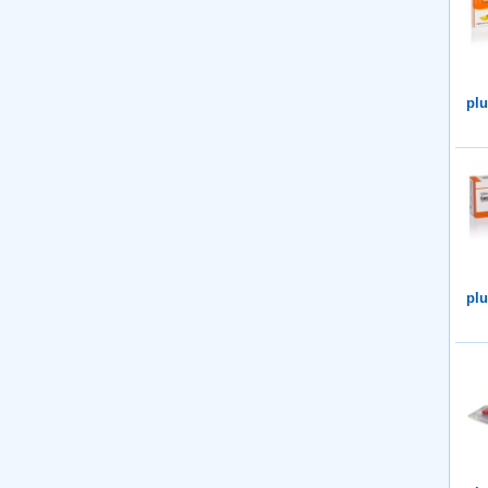
plu
plu