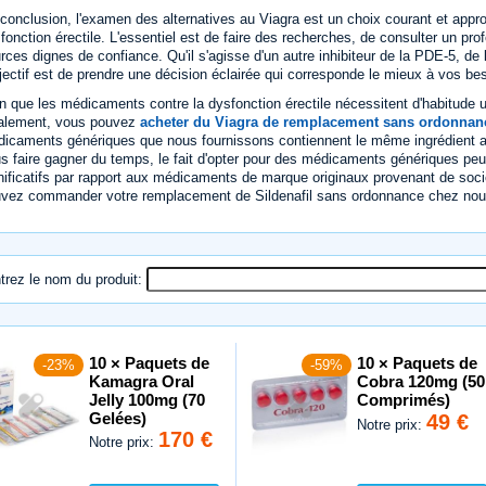
conclusion, l'examen des alternatives au Viagra est un choix courant et appr
fonction érectile. L'essentiel est de faire des recherches, de consulter un pro
rces dignes de confiance. Qu'il s'agisse d'un autre inhibiteur de la PDE-5, de 
bjectif est de prendre une décision éclairée qui corresponde le mieux à vos bes
n que les médicaments contre la dysfonction érectile nécessitent d'habitude 
alement, vous pouvez
acheter du Viagra de remplacement sans ordonnan
icaments génériques que nous fournissons contiennent le même ingrédient ac
s faire gagner du temps, le fait d'opter pour des médicaments génériques peu
nificatifs par rapport aux médicaments de marque originaux provenant de so
vez commander votre remplacement de Sildenafil sans ordonnance chez nous
trez le nom du produit:
10 × Paquets de
10 × Paquets de
-23%
-59%
Kamagra Oral
Cobra 120mg (50
Jelly 100mg (70
Comprimés)
Gelées)
49 €
Notre prix:
170 €
Notre prix: