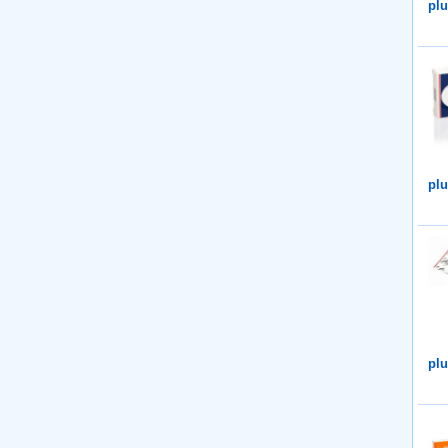
plu
plu
plu