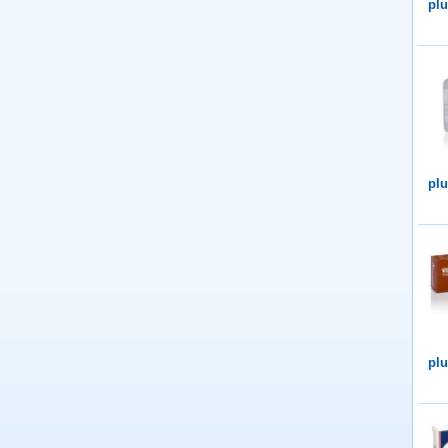
plu
plu
plu