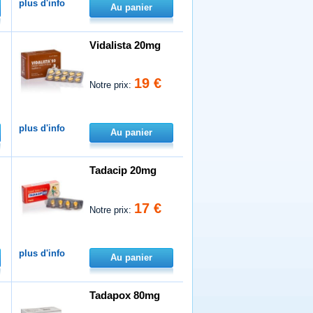
plus d'info
Au panier
Vidalista 20mg
19 €
Notre prix:
plus d'info
Au panier
Tadacip 20mg
17 €
Notre prix:
plus d'info
Au panier
Tadapox 80mg