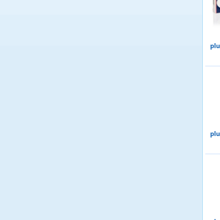
plu
plu