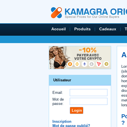
Accueil
|
Produits
|
Cadeaux
|
A
Lor
(si
dom
Utilisateur
hom
exp
dis
Email:
ess
Mot de
met
passe:
lor
Po
Inscription
?
Mot de passe oublié?