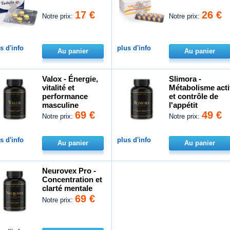
17 €
26 €
Notre prix:
Notre prix:
s d'info
plus d'info
Au panier
Au panier
Valox - Énergie,
Slimora -
vitalité et
Métabolisme acti
performance
et contrôle de
masculine
l'appétit
69 €
49 €
Notre prix:
Notre prix:
s d'info
plus d'info
Au panier
Au panier
Neurovex Pro -
Concentration et
clarté mentale
69 €
Notre prix: