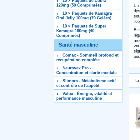
10 × Paquets de Cobra
120mg (50 Comprimés)
En 
dys
10 × Paquets de Kamagra
sou
Oral Jelly 100mg (70 Gelées)
l'o
10 × Paquets de Super
Bie
Kamagra 160mg (40
lég
Comprimés)
méd
Santé masculine
vou
sig
Comax - Sommeil profond et
pou
récupération complète
Neurovex Pro -
Concentration et clarté mentale
En
Slimora - Métabolisme actif
et contrôle de l'appétit
Valox - Énergie, vitalité et
performance masculine