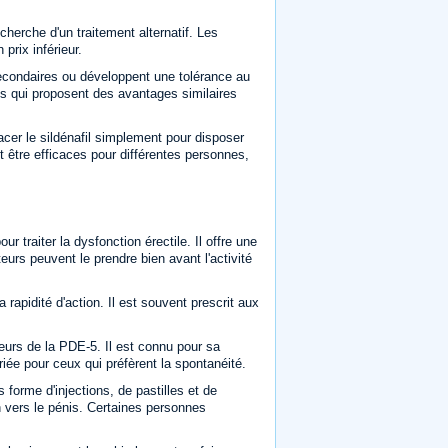
cherche d'un traitement alternatif. Les
prix inférieur.
secondaires ou développent une tolérance au
ves qui proposent des avantages similaires
acer le sildénafil simplement pour disposer
t être efficaces pour différentes personnes,
ur traiter la dysfonction érectile. Il offre une
eurs peuvent le prendre bien avant l'activité
 rapidité d'action. Il est souvent prescrit aux
teurs de la PDE-5. Il est connu pour sa
riée pour ceux qui préfèrent la spontanéité.
 forme d'injections, de pastilles et de
n vers le pénis. Certaines personnes