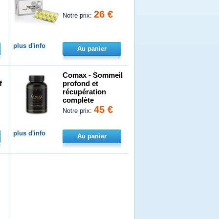
26 €
Notre prix:
plus d'info
Au panier
Comax - Sommeil
f
profond et
récupération
complète
45 €
Notre prix:
plus d'info
Au panier