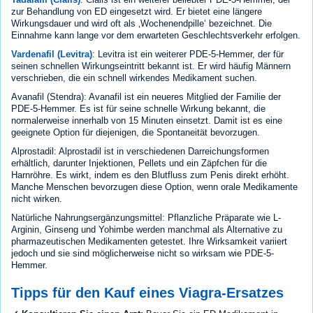
zur Behandlung von ED eingesetzt wird. Er bietet eine längere
Wirkungsdauer und wird oft als ‚Wochenendpille‘ bezeichnet. Die
Einnahme kann lange vor dem erwarteten Geschlechtsverkehr erfolgen.
Vardenafil (Levitra)
: Levitra ist ein weiterer PDE-5-Hemmer, der für
seinen schnellen Wirkungseintritt bekannt ist. Er wird häufig Männern
verschrieben, die ein schnell wirkendes Medikament suchen.
Avanafil (Stendra): Avanafil ist ein neueres Mitglied der Familie der
PDE-5-Hemmer. Es ist für seine schnelle Wirkung bekannt, die
normalerweise innerhalb von 15 Minuten einsetzt. Damit ist es eine
geeignete Option für diejenigen, die Spontaneität bevorzugen.
Alprostadil: Alprostadil ist in verschiedenen Darreichungsformen
erhältlich, darunter Injektionen, Pellets und ein Zäpfchen für die
Harnröhre. Es wirkt, indem es den Blutfluss zum Penis direkt erhöht.
Manche Menschen bevorzugen diese Option, wenn orale Medikamente
nicht wirken.
Natürliche Nahrungsergänzungsmittel: Pflanzliche Präparate wie L-
Arginin, Ginseng und Yohimbe werden manchmal als Alternative zu
pharmazeutischen Medikamenten getestet. Ihre Wirksamkeit variiert
jedoch und sie sind möglicherweise nicht so wirksam wie PDE-5-
Hemmer.
Tipps für den Kauf eines Viagra-Ersatzes