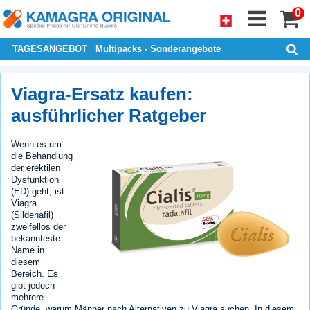
0
TAGESANGEBOT
Multipacks - Sonderangebote
Viagra-Ersatz kaufen:
ausführlicher Ratgeber
Wenn es um
die Behandlung
der erektilen
Dysfunktion
(ED) geht, ist
Viagra
(Sildenafil)
zweifellos der
bekannteste
Name in
diesem
Bereich. Es
gibt jedoch
mehrere
Gründe, warum Männer nach Alternativen zu Viagra suchen. In diesem