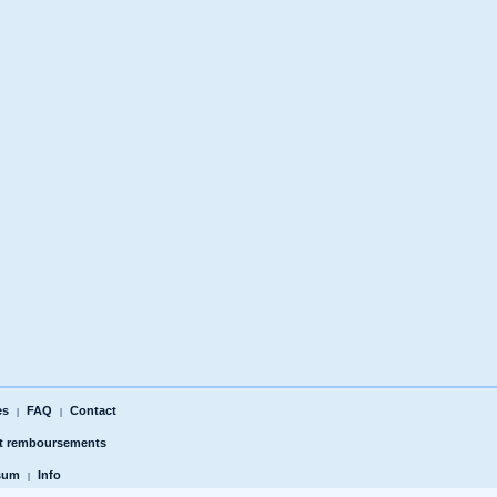
es
FAQ
Contact
|
|
et remboursements
sum
Info
|