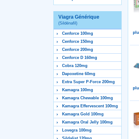
Viagra Générique
(Sildénafil)
plu
Cenforce 100mg
Cenforce 150mg
Cenforce 200mg
Cenforce D 160mg
Cobra 120mg
Dapoxetine 60mg
Extra Super P-Force 200mg
plu
Kamagra 100mg
Kamagra Chewable 100mg
Kamagra Effervescent 100mg
Kamagra Gold 100mg
Kamagra Oral Jelly 100mg
Lovegra 100mg
Sildalist 120mg