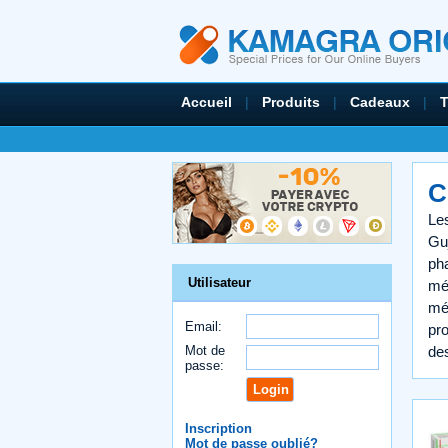
Accueil
|
Produits
|
Cadeaux
|
C
Les
Guj
ph
Utilisateur
mé
mé
Email:
pr
Mot de
de
passe:
Inscription
Mot de passe oublié?