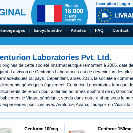
Inscription
|
Login
Témoignages
|
Encyclopédie
|
Articles
|
FAQ
|
Contact
enturion Laboratories Pvt. Ltd.
 origines de cette société pharmaceutique remontent à 2006, date de 
arat. La vision de Centurion Laboratories est de devenir l'un des plus
armaceutiques du pays. Cependant, après 2015, la société a commenc
dicaments génériques également. Centurion Laboratories fabrique 
dicaments de renom pour aider les hommes souffrant de dysfonctionn
obablement le Viagra générique, vendu dans notre e-shop sous le nom
s expériences positives avec Avaforce, Avana, Tadapox ou Vidalista 
Cenforce 100mg
Cenforce 150mg