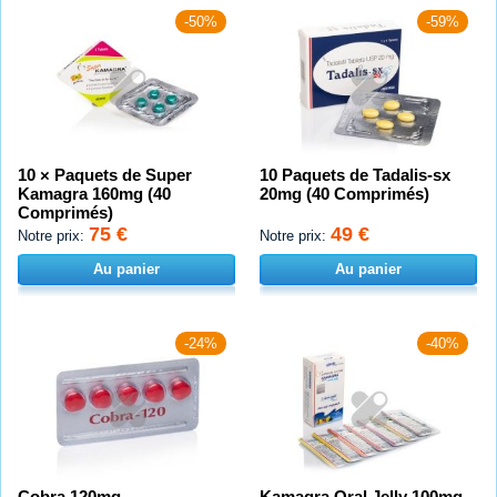
-50%
-59%
10 × Paquets de Super
10 Paquets de Tadalis-sx
Kamagra 160mg (40
20mg (40 Comprimés)
Comprimés)
75 €
49 €
Notre prix:
Notre prix:
Au panier
Au panier
-24%
-40%
Cobra 120mg
Kamagra Oral Jelly 100mg