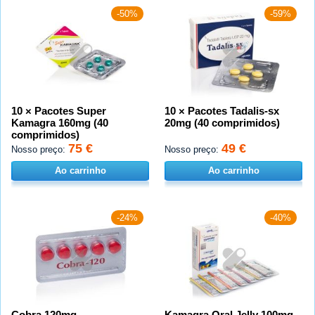
-50%
-59%
10 × Pacotes Super
10 × Pacotes Tadalis-sx
Kamagra 160mg (40
20mg (40 comprimidos)
comprimidos)
75 €
49 €
Nosso preço:
Nosso preço:
Ao carrinho
Ao carrinho
-24%
-40%
Cobra 120mg
Kamagra Oral Jelly 100mg