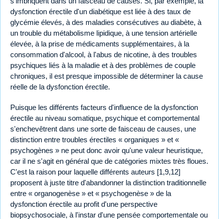
s'imbriquent dans un faisceau de causes. Si, par exemple, la
dysfonction érectile d'un diabétique est liée à des taux de
glycémie élevés, à des maladies consécutives au diabète, à
un trouble du métabolisme lipidique, à une tension artérielle
élevée, à la prise de médicaments supplémentaires, à la
consommation d'alcool, à l'abus de nicotine, à des troubles
psychiques liés à la maladie et à des problèmes de couple
chroniques, il est presque impossible de déterminer la cause
réelle de la dysfonction érectile.
Puisque les différents facteurs d'influence de la dysfonction
érectile au niveau somatique, psychique et comportemental
s'enchevêtrent dans une sorte de faisceau de causes, une
distinction entre troubles érectiles « organiques » et «
psychogènes » ne peut donc avoir qu'une valeur heuristique,
car il ne s'agit en général que de catégories mixtes très floues.
C'est la raison pour laquelle différents auteurs [1,9,12]
proposent à juste titre d'abandonner la distinction traditionnelle
entre « organogenèse » et « psychogenèse » de la
dysfonction érectile au profit d'une perspective
biopsychosociale, à l'instar d'une pensée comportementale ou