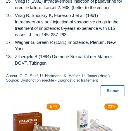
Virag R (1982) Intracavernous injection of papaverine for
erectile failure. Lancet 2: 938. (Letter to the editor)
Virag R, Shoukry K, Floresco J et al. (1991)
Intracavernous self-injection of vasoactive drugs in the
treatment of impotence: 8-years experience with 615
cases. J Urol 145: 287-293
Wagner G, Green R (1981) Impotence. Plenum, New
York
Zilbergeld B (1994) Die neue Sexualität der Männer.
DGVT, Tübingen
Auteur: C. G. Stief, U. Hartmann, K. Höfner, U. Jonas (Hrsg.)
Source: Dysfonction érectile - Diagnostic et traitement
Retour
-57%
-23%