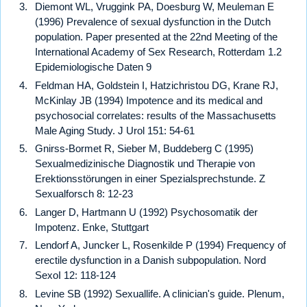
Diemont WL, Vruggink PA, Doesburg W, Meuleman E
(1996) Prevalence of sexual dysfunction in the Dutch
population. Paper presented at the 22nd Meeting of the
International Academy of Sex Research, Rotterdam 1.2
Epidemiologische Daten 9
Feldman HA, Goldstein I, Hatzichristou DG, Krane RJ,
McKinlay JB (1994) Impotence and its medical and
psychosocial correlates: results of the Massachusetts
Male Aging Study. J Urol 151: 54-61
Gnirss-Bormet R, Sieber M, Buddeberg C (1995)
Sexualmedizinische Diagnostik und Therapie von
Erektionsstörungen in einer Spezialsprechstunde. Z
Sexualforsch 8: 12-23
Langer D, Hartmann U (1992) Psychosomatik der
Impotenz. Enke, Stuttgart
Lendorf A, Juncker L, Rosenkilde P (1994) Frequency of
erectile dysfunction in a Danish subpopulation. Nord
SexoI 12: 118-124
Levine SB (1992) Sexuallife. A clinician's guide. Plenum,