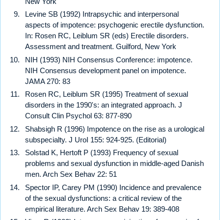
New York
Levine SB (1992) Intrapsychic and interpersonal
aspects of impotence: psychogenic erectile dysfunction.
In: Rosen RC, Leiblum SR (eds) Erectile disorders.
Assessment and treatment. Guilford, New York
NIH (1993) NIH Consensus Conference: impotence.
NIH Consensus development panel on impotence.
JAMA 270: 83
Rosen RC, Leiblum SR (1995) Treatment of sexual
disorders in the 1990's: an integrated approach. J
Consult Clin Psychol 63: 877-890
Shabsigh R (1996) Impotence on the rise as a urological
subspecialty. J UroI 155: 924-925. (Editorial)
Solstad K, Hertoft P (1993) Frequency of sexual
problems and sexual dysfunction in middle-aged Danish
men. Arch Sex Behav 22: 51
Spector IP, Carey PM (1990) Incidence and prevalence
of the sexual dysfunctions: a critical review of the
empirical literature. Arch Sex Behav 19: 389-408