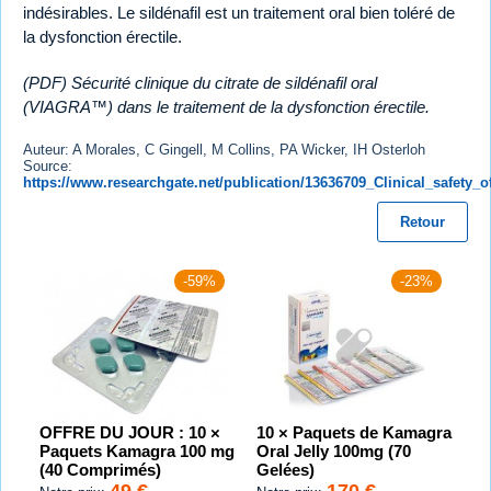
indésirables. Le sildénafil est un traitement oral bien toléré de
la dysfonction érectile.
(PDF) Sécurité clinique du citrate de sildénafil oral
(VIAGRA™) dans le traitement de la dysfonction érectile.
Auteur: A Morales, C Gingell, M Collins, PA Wicker, IH Osterloh
Source:
https://www.researchgate.net/publication/13636709_Clinical_safety_
Retour
-59%
-23%
OFFRE DU JOUR : 10 ×
10 × Paquets de Kamagra
Paquets Kamagra 100 mg
Oral Jelly 100mg (70
(40 Comprimés)
Gelées)