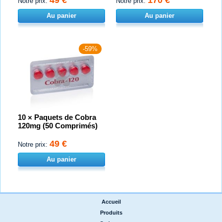
49 €
170 €
Notre prix:
Notre prix:
Au panier
Au panier
-59%
10 × Paquets de Cobra
120mg (50 Comprimés)
49 €
Notre prix:
Au panier
Accueil
|
Produits
|