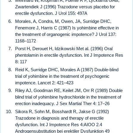
Meinhard W, Kropman R, Fuente R F, Lycklama GAB,
Zwartendiek J (1996) Trazodone versus placebo for
erectile dysfunction. J Urol 155: 497A
Morales, A, Condra, M, Owen, JA, Surridge DHC,
Fenemore J, Harris C (1987) Is yohimbine effective in
the treatment of organogenic impotence? J Urol 137:
1168–1172
Porst H, Derouet H, Idzikowski Met al. (1996) Oral
phentolamin in erectile dysfunction. Int J Impotence Res
8: 117
Reid K, Surridge DHC, Morales A (1987) Double-blind
trial of yohimbine in the treatment of psychogenic
impotence. Lancet 2: 421–423
Riley AJ, Goodman RE, Keilet JM, Orr R (1989) Double
blind trial of yohimbine hydrochloride in the treatment of
erection inadequacy. J Sex Martial Ther 4: 17–26
Sikora R, Sohn M, Bosshardt R, Jakse G (1992)
Trazodone in diagnosis and therapy of erectile
dysfunction. Int J Impotence Res 4:AIOO 2.4
Androgensubstitution bei erektiler Dysfunktion 49