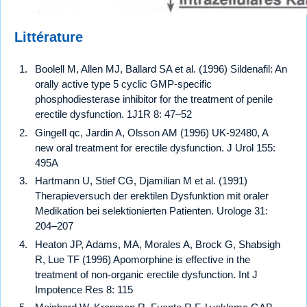
Littérature
Boolell M, Allen MJ, Ballard SA et al. (1996) Sildenafil: An
orally active type 5 cyclic GMP-specific
phosphodiesterase inhibitor for the treatment of penile
erectile dysfunction. 1J1R 8: 47–52
GingeIl qc, Jardin A, Olsson AM (1996) UK-92480, A
new oral treatment for erectile dysfunction. J Urol 155:
495A
Hartmann U, Stief CG, Djamilian M et al. (1991)
Therapieversuch der erektilen Dysfunktion mit oraler
Medikation bei selektionierten Patienten. Urologe 31:
204–207
Heaton JP, Adams, MA, Morales A, Brock G, Shabsigh
R, Lue TF (1996) Apomorphine is effective in the
treatment of non-organic erectile dysfunction. Int J
Impotence Res 8: 115