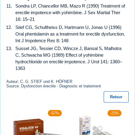
Sondra LP, Chancellor MB, Mazo R (1990) Treatment of
erectile impotence with yohimbine. J Sex Martial Ther
16: 15–21
Stief CG, Schultheiss D, Hartmann U, Jonas U (1996)
Oral phentolamin as a treatment for erectile dysfunction.
Int J Impotence Res 8: 148
Susset JG, Tessier CD, Wincze J, Bansal S, Malhotra
C, Schwacha MG (1989) Effect of yohimbine
hydrochloride on erectile impotence. J Urol 141: 1360–
1363
Auteur: C. G. STIEF und K. HÖFNER
Source: Dysfonction érectile - Diagnostic et traitement
Retour
-57%
-23%