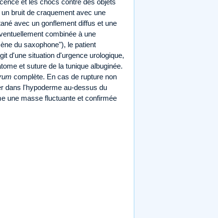
ence et les chocs contre des objets
re un bruit de craquement avec une
tané avec un gonflement diffus et une
éventuellement combinée à une
mène du saxophone"), le patient
it d'une situation d'urgence urologique,
atome et suture de la tunique albuginée.
grum
complète. En cas de rupture non
pper dans l'hypoderme au-dessus du
mme une masse fluctuante et confirmée