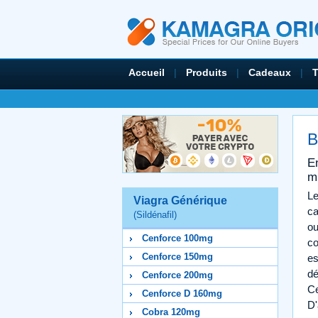
Accueil
|
Produits
|
Cadeaux
|
B
En
m
Le
Viagra Générique
ca
(Sildénafil)
ou
Cenforce 100mg
co
Cenforce 150mg
es
dé
Cenforce 200mg
Ce
Cenforce D 160mg
D'
Cobra 120mg