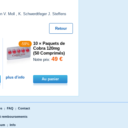
n V. Moll , K. Schwerdtfeger J. Steffens
Retour
10 × Paquets de
-59%
Cobra 120mg
(50 Comprimés)
49 €
Notre prix:
plus d'info
Au panier
es
FAQ
Contact
|
|
et remboursements
sum
Info
|