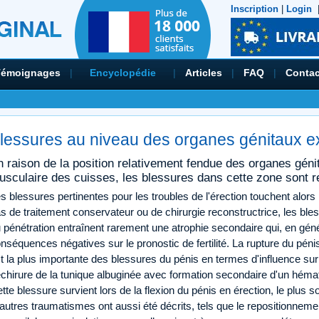
Inscription
|
Login
Témoignages
|
Encyclopédie
|
Articles
|
FAQ
|
Contac
lessures au niveau des organes génitaux e
 raison de la position relativement fendue des organes géni
usculaire des cuisses, les blessures dans cette zone sont r
s blessures pertinentes pour les troubles de l'érection touchent alor
s de traitement conservateur ou de chirurgie reconstructrice, les bl
 pénétration entraînent rarement une atrophie secondaire qui, en géné
nséquences négatives sur le pronostic de fertilité. La rupture du pén
t la plus importante des blessures du pénis en termes d'influence sur la
chirure de la tunique albuginée avec formation secondaire d'un hé
tte blessure survient lors de la flexion du pénis en érection, le plus 
autres traumatismes ont aussi été décrits, tels que le repositionnemen