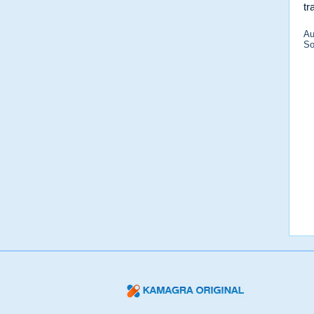
tr
Au
So