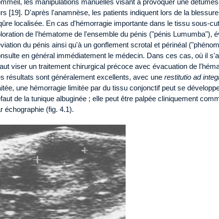
mmeil, les manipulations manuelles visant à provoquer une détumesc
rs [19]. D'après l'anamnèse, les patients indiquent lors de la blessu
qûre localisée. En cas d'hémorragie importante dans le tissu sous-cu
loration de l'hématome de l'ensemble du pénis ("pénis Lumumba"), 
viation du pénis ainsi qu'à un gonflement scrotal et périnéal ("phéno
nsulte en général immédiatement le médecin. Dans ces cas, où il s'ag
 faut viser un traitement chirurgical précoce avec évacuation de l'hém
s résultats sont généralement excellents, avec une
restitutio ad inte
aitée, une hémorragie limitée par du tissu conjonctif peut se dévelo
faut de la tunique albuginée ; elle peut être palpée cliniquement co
r échographie (fig. 4.1).