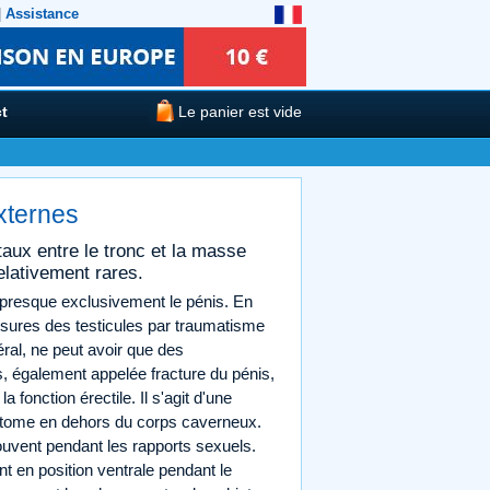
|
Assistance
t
Le panier est vide
xternes
taux entre le tronc et la masse
elativement rares.
s presque exclusivement le pénis. En
essures des testicules par traumatisme
ral, ne peut avoir que des
is, également appelée fracture du pénis,
 fonction érectile. Il s'agit d'une
matome en dehors du corps caverneux.
souvent pendant les rapports sexuels.
t en position ventrale pendant le