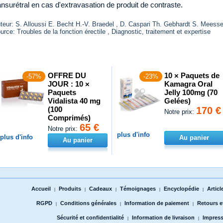
ansurétral en cas d'extravasation de produit de contraste.
teur: S. Alloussi E. Becht H.-V. Braedel , D. Caspari Th. Gebhardt S. Meesse
urce: Troubles de la fonction érectile , Diagnostic, traitement et expertise
OFFRE DU
10 × Paquets de
-57%
-23%
JOUR : 10 ×
Kamagra Oral
Paquets
Jelly 100mg (70
Vidalista 40 mg
Gelées)
(100
170 €
Notre prix:
Comprimés)
65 €
Notre prix:
plus d'info
plus d'info
Au panier
Au panier
Accueil
Produits
Cadeaux
Témoignages
Encyclopédie
Articl
|
|
|
|
|
RGPD
Conditions générales
Information de paiement
Retours 
|
|
|
Sécurité et confidentialité
Information de livraison
Impres
|
|