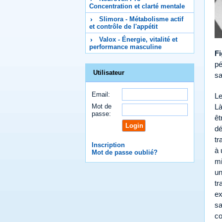
Concentration et clarté mentale
Slimora - Métabolisme actif
et contrôle de l'appétit
Valox - Énergie, vitalité et
performance masculine
Fi
pé
Utilisateur
sa
Email:
Le
Mot de
Là
passe:
êt
dé
tr
Inscription
à 
Mot de passe oublié?
mi
un
tr
ex
sa
co