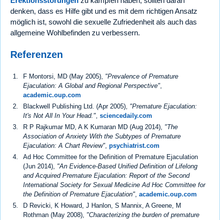
Erektionsstörungen
zu kämpfen haben, sollten daran
denken, dass es Hilfe gibt und es mit dem richtigen Ansatz
möglich ist, sowohl die sexuelle Zufriedenheit als auch das
allgemeine Wohlbefinden zu verbessern.
Referenzen
F Montorsi, MD (May 2005),
"Prevalence of Premature
Ejaculation: A Global and Regional Perspective"
,
academic.oup.com
Blackwell Publishing Ltd. (Apr 2005),
"Premature Ejaculation:
It's Not All In Your Head."
,
sciencedaily.com
R P Rajkumar MD, A K Kumaran MD (Aug 2014),
"The
Association of Anxiety With the Subtypes of Premature
Ejaculation: A Chart Review"
,
psychiatrist.com
Ad Hoc Committee for the Definition of Premature Ejaculation
(Jun 2014),
"An Evidence‐Based Unified Definition of Lifelong
and Acquired Premature Ejaculation: Report of the Second
International Society for Sexual Medicine Ad Hoc Committee for
the Definition of Premature Ejaculation"
,
academic.oup.com
D Revicki, K Howard, J Hanlon, S Mannix, A Greene, M
Rothman (May 2008),
"Characterizing the burden of premature